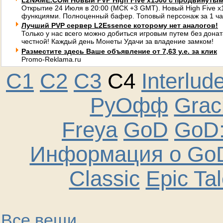
L2NAME.COM Новый PVP High Five x1500 с продвинуты
Открытие 24 Июля в 20:00 (МСК +3 GMT). Новый High Five 
функциями. Полноценный бафер. Топовый персонаж за 1 ча
Лучший PVP сервер L2Essence которому нет аналогов!
Только у нас всего можно добиться игровым путем без донат
честной! Каждый день Монеты Удачи за владение замком!
Разместите здесь Ваше объявление от 7,63 у.е. за клик
Promo-Reklama.ru
C1
C2
C3
C4
Interlud
РуОфф
Graci
Freya
GoD
GoD:
Информация о GoD
Classic
Epic Ta
Все вещи