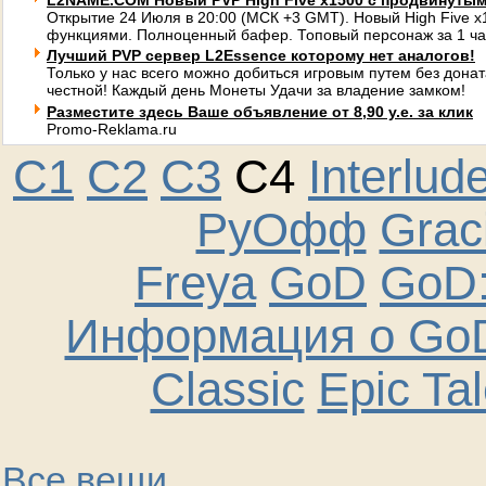
L2NAME.COM Новый PVP High Five x1500 с продвинуты
Открытие 24 Июля в 20:00 (МСК +3 GMT). Новый High Five 
функциями. Полноценный бафер. Топовый персонаж за 1 ча
Лучший PVP сервер L2Essence которому нет аналогов!
Только у нас всего можно добиться игровым путем без донат
честной! Каждый день Монеты Удачи за владение замком!
Разместите здесь Ваше объявление от 8,90 у.е. за клик
Promo-Reklama.ru
C1
C2
C3
C4
Interlud
РуОфф
Graci
Freya
GoD
GoD:
Информация о GoD
Classic
Epic Ta
Все вещи