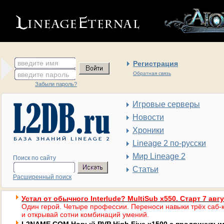
введите имя
Регистрация
введите пароль
Обратная связь
Забыли пароль?
Игровые серверы
Новости
Хроники
Lineage 2 по-русски
Мир Lineage 2
Поиск по сайту
Статьи
Расширенный поиск
Устал от обычного Interlude? MultiSub x550. Старт 7 авг
Один герой. Четыре профессии. Переноси навыки трёх саб-к
и открывай сотни комбинаций умений.