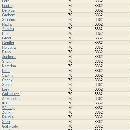
Lara
70
3862
Lector
70
3862
Denkus
70
3862
Graham
70
3862
Stanford
70
3862
Radia
70
3862
Sandra
70
3862
Ellie
70
3862
Groot
70
3862
Gentler
70
3862
Helvetia
70
3862
Pano
70
3862
Jackson
70
3862
Silvia
70
3862
Katerina
70
3862
Firon
70
3862
Sabrin
70
3862
Casey
70
3862
Sonia
70
3862
Lara
70
3862
Galladucci
70
3862
Alexandria
70
3862
Iria
70
3862
Wesley
70
3862
Zenkin
70
3862
Raudia
70
3862
Sara
70
3862
Galibredo
70
3862