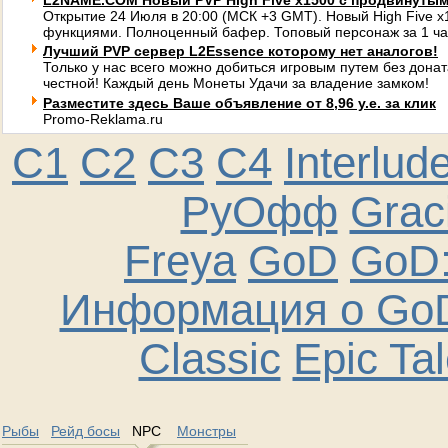
L2NAME.COM Новый PVP High Five x1500 с продвинуты
Открытие 24 Июля в 20:00 (МСК +3 GMT). Новый High Five 
функциями. Полноценный бафер. Топовый персонаж за 1 ча
Лучший PVP сервер L2Essence которому нет аналогов!
Только у нас всего можно добиться игровым путем без донат
честной! Каждый день Монеты Удачи за владение замком!
Разместите здесь Ваше объявление от 8,96 у.е. за клик
Promo-Reklama.ru
C1
C2
C3
C4
Interlud
РуОфф
Graci
Freya
GoD
GoD:
Информация о GoD
Classic
Epic Ta
Рыбы
Рейд босы
NPC
Монстры