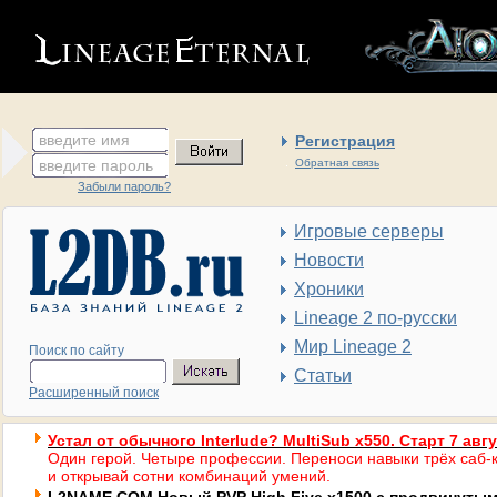
введите имя
Регистрация
введите пароль
Обратная связь
Забыли пароль?
Игровые серверы
Новости
Хроники
Lineage 2 по-русски
Мир Lineage 2
Поиск по сайту
Статьи
Расширенный поиск
Устал от обычного Interlude? MultiSub x550. Старт 7 авг
Один герой. Четыре профессии. Переноси навыки трёх саб-к
и открывай сотни комбинаций умений.