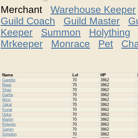
Merchant
Warehouse Keeper
Guild Coach
Guild Master
G
Keeper
Summon
Holything
Mrkeeper
Monrace
Pet
Cha
Namе
Lvl
HP
Garette
70
3862
Reep
70
3862
Shari
70
3862
Garita
70
3862
Mion
70
3862
Jakal
70
3862
Kunai
70
3862
Uska
70
3862
Martin
70
3862
Rolento
70
3862
Sarien
70
3862
Simplon
70
3862