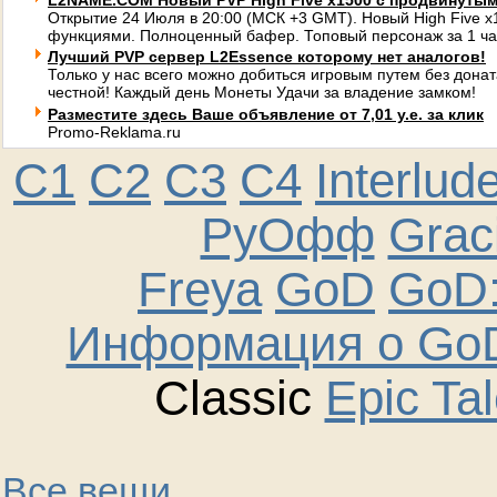
L2NAME.COM Новый PVP High Five x1500 с продвинуты
Открытие 24 Июля в 20:00 (МСК +3 GMT). Новый High Five 
функциями. Полноценный бафер. Топовый персонаж за 1 ча
Лучший PVP сервер L2Essence которому нет аналогов!
Только у нас всего можно добиться игровым путем без донат
честной! Каждый день Монеты Удачи за владение замком!
Разместите здесь Ваше объявление от 7,01 у.е. за клик
Promo-Reklama.ru
C1
C2
C3
C4
Interlud
РуОфф
Graci
Freya
GoD
GoD:
Информация о GoD
Classic
Epic Ta
Все вещи