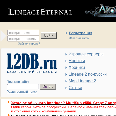
введите имя
Регистрация
введите пароль
Обратная связь
Забыли пароль?
Игровые серверы
Новости
Хроники
Lineage 2 по-русски
Мир Lineage 2
Поиск по сайту
Статьи
Расширенный поиск
Устал от обычного Interlude? MultiSub x550. Старт 7 авг
Один герой. Четыре профессии. Переноси навыки трёх саб-к
и открывай сотни комбинаций умений.