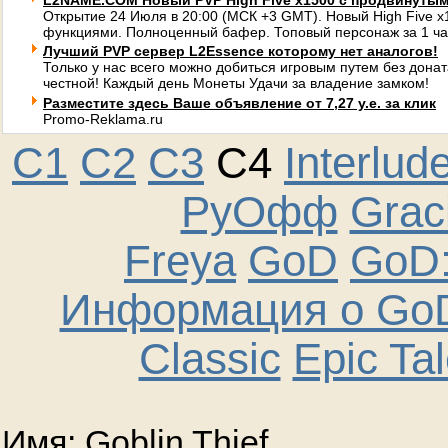
L2NAME.COM Новый PVP High Five x1500 с продвинуты
Открытие 24 Июля в 20:00 (МСК +3 GMT). Новый High Five 
функциями. Полноценный бафер. Топовый персонаж за 1 ча
Лучший PVP сервер L2Essence которому нет аналогов!
Только у нас всего можно добиться игровым путем без донат
честной! Каждый день Монеты Удачи за владение замком!
Разместите здесь Ваше объявление от 7,27 у.е. за клик
Promo-Reklama.ru
C1
C2
C3
C4
Interlud
РуОфф
Graci
Freya
GoD
GoD:
Информация о GoD
Classic
Epic Ta
Имя: Goblin Thief