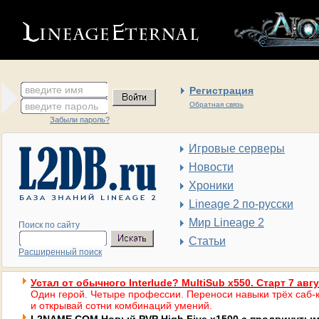
введите имя
Регистрация
введите пароль
Обратная связь
Забыли пароль?
Игровые серверы
Новости
Хроники
Lineage 2 по-русски
Мир Lineage 2
Поиск по сайту
Статьи
Расширенный поиск
Устал от обычного Interlude? MultiSub x550. Старт 7 авг
Один герой. Четыре профессии. Переноси навыки трёх саб-к
и открывай сотни комбинаций умений.