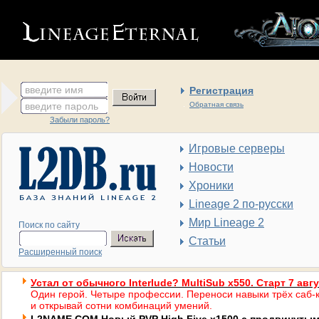
введите имя
Регистрация
введите пароль
Обратная связь
Забыли пароль?
Игровые серверы
Новости
Хроники
Lineage 2 по-русски
Мир Lineage 2
Поиск по сайту
Статьи
Расширенный поиск
Устал от обычного Interlude? MultiSub x550. Старт 7 авг
Один герой. Четыре профессии. Переноси навыки трёх саб-к
и открывай сотни комбинаций умений.