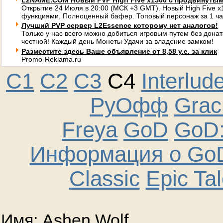
L2NAME.COM Новый PVP High Five x1500 с продвинуты
Открытие 24 Июля в 20:00 (МСК +3 GMT). Новый High Five 
функциями. Полноценный бафер. Топовый персонаж за 1 ча
Лучший PVP сервер L2Essence которому нет аналогов!
Только у нас всего можно добиться игровым путем без донат
честной! Каждый день Монеты Удачи за владение замком!
Разместите здесь Ваше объявление от 8,58 у.е. за клик
Promo-Reklama.ru
C1
C2
C3
C4
Interlud
РуОфф
Graci
Freya
GoD
GoD:
Информация о GoD
Classic
Epic Ta
Имя: Ashen Wolf