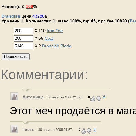
Рецепт(ы):
100
%
Brandish
цена
43280
a
Уровень 1, Количество 1, шанс 100%, mp 45, npc fee 10820 (
Ре
X 110
Iron Ore
X 55
Coal
X 2
Brandish Blade
Пересчитать
Комментарии:
Антонище
#
0
30 августа 2008 21:50
Этот меч продаётся в маг
Гость
#
0
30 августа 2008 21:57