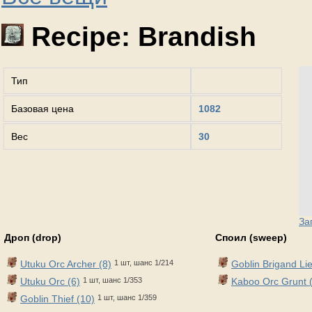
Recipe: Brandish
Тип
Базовая цена
1082
Вес
30
За
Дроп (drop)
Споил (sweep)
Utuku Orc Archer (8)
1 шт, шанс 1/214
Goblin Brigand Li
Utuku Orc (6)
1 шт, шанс 1/353
Kaboo Orc Grunt 
Goblin Thief (10)
1 шт, шанс 1/359