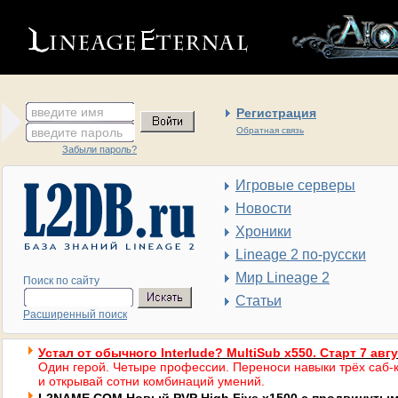
введите имя
Регистрация
введите пароль
Обратная связь
Забыли пароль?
Игровые серверы
Новости
Хроники
Lineage 2 по-русски
Мир Lineage 2
Поиск по сайту
Статьи
Расширенный поиск
Устал от обычного Interlude? MultiSub x550. Старт 7 авг
Один герой. Четыре профессии. Переноси навыки трёх саб-к
и открывай сотни комбинаций умений.