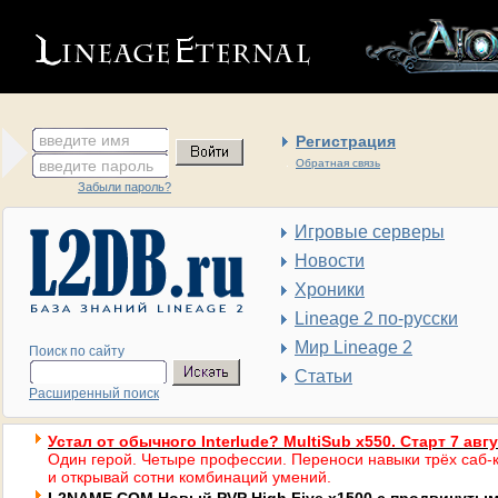
введите имя
Регистрация
введите пароль
Обратная связь
Забыли пароль?
Игровые серверы
Новости
Хроники
Lineage 2 по-русски
Мир Lineage 2
Поиск по сайту
Статьи
Расширенный поиск
Устал от обычного Interlude? MultiSub x550. Старт 7 авг
Один герой. Четыре профессии. Переноси навыки трёх саб-к
и открывай сотни комбинаций умений.