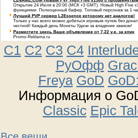
L2NAME.COM Новый PVP High Five x1500 с продвинуты
Открытие 24 Июля в 20:00 (МСК +3 GMT). Новый High Five 
функциями. Полноценный бафер. Топовый персонаж за 1 ча
Лучший PVP сервер L2Essence которому нет аналогов!
Только у нас всего можно добиться игровым путем без донат
честной! Каждый день Монеты Удачи за владение замком!
Разместите здесь Ваше объявление от 7,22 у.е. за клик
Promo-Reklama.ru
C1
C2
C3
C4
Interlud
РуОфф
Graci
Freya
GoD
GoD:
Информация о GoD
Classic
Epic Ta
Все вещи