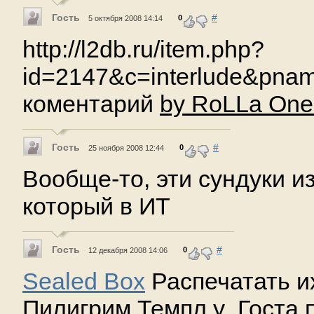
Гость
#
0
5 октября 2008 14:14
http://l2db.ru/item.php?
id=2147&c=interlude&pna
коментарий
by RoLLa On
Гость
#
0
25 ноября 2008 12:44
Вообще-то, эти сундуки из
который в ИТ
Гость
#
0
12 декабря 2008 14:06
Sealed Box
Распечатать и
Пилигрим Темпл у ,Госта 