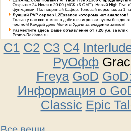
L2NAME.COM Новый PVP High Five x1500 с продвинуты
Открытие 24 Июля в 20:00 (МСК +3 GMT). Новый High Five 
функциями. Полноценный бафер. Топовый персонаж за 1 ча
Лучший PVP сервер L2Essence которому нет аналогов!
Только у нас всего можно добиться игровым путем без донат
честной! Каждый день Монеты Удачи за владение замком!
Разместите здесь Ваше объявление от 7,28 у.е. за клик
Promo-Reklama.ru
C1
C2
C3
C4
Interlud
РуОфф
Graci
Freya
GoD
GoD:
Информация о GoD
Classic
Epic Ta
Все вещи