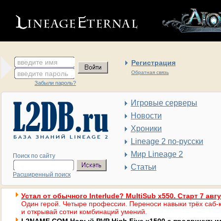
введите имя
Регистрация
введите пароль
Обратная связь
Забыли пароль?
Игровые серверы
Новости
Хроники
Lineage 2 по-русски
Мир Lineage 2
Поиск по сайту
Статьи
Расширенный поиск
Устал от обычного Interlude? MultiSub x550. Старт 7 авг
Один герой. Четыре профессии. Переноси навыки трёх саб-к
и открывай сотни комбинаций умений.