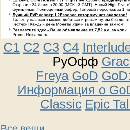
L2NAME.COM Новый PVP High Five x1500 с продвинуты
Открытие 24 Июля в 20:00 (МСК +3 GMT). Новый High Five 
функциями. Полноценный бафер. Топовый персонаж за 1 ча
Лучший PVP сервер L2Essence которому нет аналогов!
Только у нас всего можно добиться игровым путем без донат
честной! Каждый день Монеты Удачи за владение замком!
Разместите здесь Ваше объявление от 7,52 у.е. за клик
Promo-Reklama.ru
C1
C2
C3
C4
Interlud
РуОфф
Graci
Freya
GoD
GoD:
Информация о GoD
Classic
Epic Ta
Все вещи