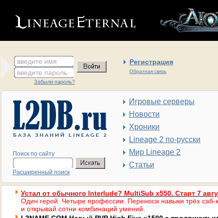
введите имя
Регистрация
введите пароль
Обратная связь
Забыли пароль?
Игровые серверы
Новости
Хроники
Lineage 2 по-русски
Мир Lineage 2
Поиск по сайту
Статьи
Расширенный поиск
Устал от обычного Interlude? MultiSub x550. Старт 7 авг
Один герой. Четыре профессии. Переноси навыки трёх саб-к
и открывай сотни комбинаций умений.