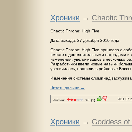
Хроники
→
Chaotic Thr
Chaotic Throne: High Five
Дата выхода: 27 декабря 2010 года.
Chaotic Throne: High Five принесло с со
вместе с дополнительными наградами и 
изменения, увеличившись в несколько раз
Разработчики ввели новые навыки больши
увеличилось, появились рейдовые Боссы
Изменения системы олимпиад заслужива
→
Читать дальше
2011-07-
Рейтинг:
3.0
(1)
Хроники
→
Goddess of 