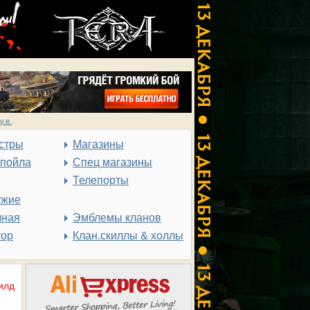
у.е.
стры
Магазины
спойла
Спец магазины
Телепорты
ужие
чная
Эмблемы кланов
тор
Клан.скиллы & холлы
илд