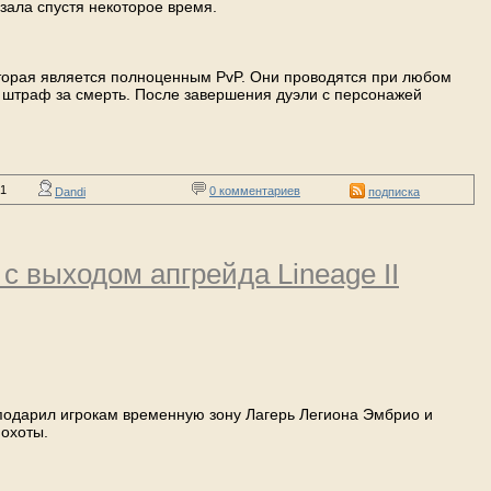
зала спустя некоторое время.
которая является полноценным PvP. Они проводятся при любом
я штраф за смерть. После завершения дуэли с персонажей
21
0 комментариев
Dandi
подписка
с выходом апгрейда Lineage II
 2 подарил игрокам временную зону Лагерь Легиона Эмбрио и
 охоты.