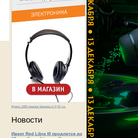
Купить 1000 показов баннера от 0,25 у.е.
Новости
Ивент Red Libra III продлится до