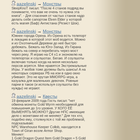
aazelinski
→
Монстры
SleepKnoT писал: "После 4 станов подряд вы
понимаете, что вам не очень то нужна эта
книга". - Для спасения от частых станов надо
делать себе сапортом Elven Elder у которой
есть магия (Баф) Антистана (Резист Шок).
aazelinski
→
Монстры
Южнее города Орена. Из Орена есть телепорт
в локацию в которой этот моб водится. Можно
и из Охотничьей Деревни до неё быстро
добежать. Бежать на Юго-Запад. Из Гирана
бежать на север и перебегать через мост
через реку. Я играю на С4 х1 и экономлю на
телепортах и соулшотах. Бегаю. И соулшоты
включаю только когда на меня несколько
персов агрятся. Мне нравятся Экстремальные
Игры. У мобов тоже должны быть шансы! А на
некоторых серверах РБ на изи в одно окно
убивают. Это не крутая MMORPG-игра, а
казуалка для маленьких девочек. Ровные
парни в такое (и используя соулшоты без
нужды) не играют.
aazelinski
→
Квесты
19 февраля 2009 года Гость писал: "нет
обмена монеты Gold Wyrm необходимой для
повышения до 1го уровня. У КОГО ЕЁ
ВЫМЕНЯТЬ МОЖНО? Другие НПС имеющие
дело с монетами её не меняют." Для тех кто,
подобно ему, столкнулся с той же проблемой,
подсказываю:
NPC Warehouse Keeper Collob, находится в
Town of Giran возле Armor Shop.
Меняет:
1 Gold Dragon Quest Item Gold Dragon = 5 Gold