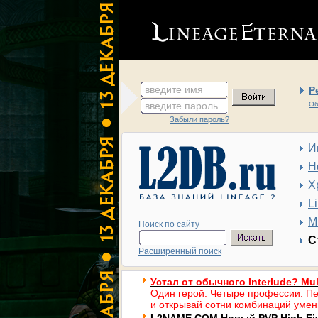
введите имя
Р
введите пароль
Об
Забыли пароль?
И
Н
Х
L
М
Поиск по сайту
С
Расширенный поиск
Устал от обычного Interlude? Mul
Один герой. Четыре профессии. Пе
и открывай сотни комбинаций умен