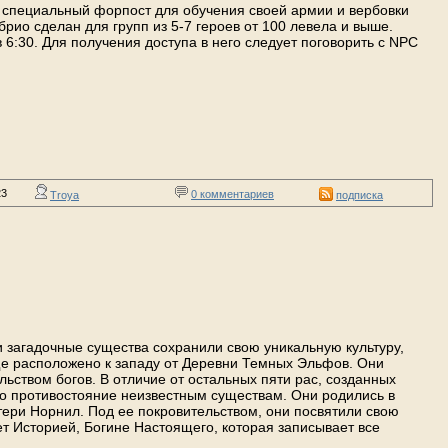
специальный форпост для обучения своей армии и вербовки
рио сделан для групп из 5-7 героев от 100 левела и выше.
 6:30. Для получения доступа в него следует поговорить с NPC
23
0 комментариев
Troya
подписка
 загадочные существа сохранили свою уникальную культуру,
ще расположено к западу от Деревни Темных Эльфов. Они
ьством богов. В отличие от остальных пяти рас, созданных
ло противостояние неизвестным существам. Они родились в
тери Норнил. Под ее покровительством, они посвятили свою
т Историей, Богине Настоящего, которая записывает все