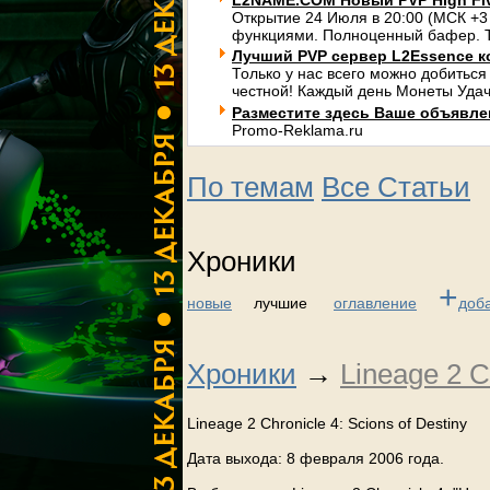
L2NAME.COM Новый PVP High Fi
Открытие 24 Июля в 20:00 (МСК +3
функциями. Полноценный бафер. Т
Лучший PVP сервер L2Essence к
Только у нас всего можно добиться
честной! Каждый день Монеты Удач
Разместите здесь Ваше объявлени
Promo-Reklama.ru
По темам
Все Статьи
Хроники
+
новые
лучшие
оглавление
доб
Хроники
→
Lineage 2 C
Lineage 2 Chronicle 4: Scions of Destiny
Дата выхода: 8 февраля 2006 года.