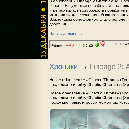
В обновлении Lineage 2 Chronicle 4: "Н
Героев. Разумеется не забыли и про нов
игре появилась возможность порыбачить
материалы для создания обычных вещей, 
Важнейшим обновлением стало появление
дворянин,
→
Читать дальше
2011-07-
Рейтинг:
3.3
(2)
Хроники
→
Lineage 2:
Новое обновление «Chaotic Throne» (Трон
продолжит линейку Chaotic Chronicles (Х
Новое обновление «Chaotic Throne» (Трон
продолжит линейку Chaotic Chronicles (Х
несколько новых игровых моментов, котор