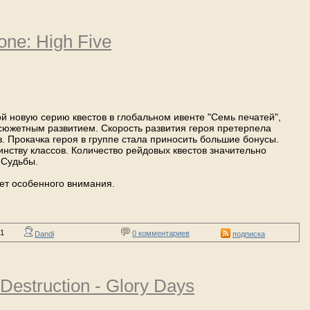
one: High Five
бой новую серию квестов в глобальном ивенте "Семь печатей",
сюжетным развитием. Скорость развития героя претерпела
. Прокачка героя в группе стала приносить большие бонусы.
нству классов. Количество рейдовых квестов значительно
 Судьбы.
ет особенного внимания.
21
0 комментариев
Dandi
подписка
Destruction - Glory Days