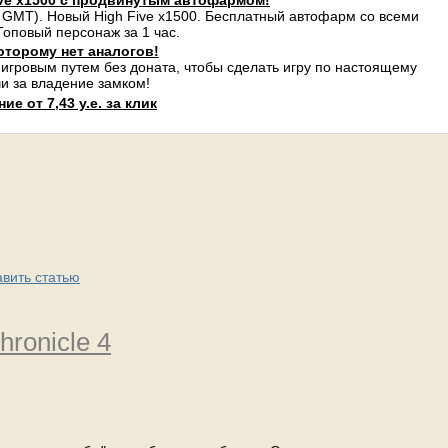
ve x1500 с продвинутым автофармом!
 GMT). Новый High Five x1500. Бесплатный автофарм со всеми
оповый персонаж за 1 час.
оторому нет аналогов!
 игровым путем без доната, чтобы сделать игру по настоящему
и за владение замком!
е от 7,43 у.е. за клик
авить статью
hronicle 4