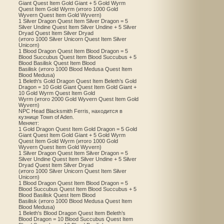
Giant Quest Item Gold Giant + 5 Gold Wyrm
Quest Item Gold Wyrm (итого 1000 Gold
Wyvern Quest Item Gold Wyvern)
1 Silver Dragon Quest Item Silver Dragon = 5
Silver Undine Quest Item Silver Undine + 5 Silver
Dryad Quest Item Silver Dryad
(итого 1000 Silver Unicorn Quest Item Silver
Unicorn)
1 Blood Dragon Quest Item Blood Dragon = 5
Blood Succubus Quest Item Blood Succubus + 5
Blood Basilisk Quest Item Blood
Basilisk (итого 1000 Blood Medusa Quest Item
Blood Medusa)
1 Beleth's Gold Dragon Quest Item Beleth’s Gold
Dragon = 10 Gold Giant Quest Item Gold Giant +
10 Gold Wyrm Quest Item Gold
Wyrm (итого 2000 Gold Wyvern Quest Item Gold
Wyvern)
NPC Head Blacksmith Ferris, находится в
кузнице Town of Aden.
Меняет:
1 Gold Dragon Quest Item Gold Dragon = 5 Gold
Giant Quest Item Gold Giant + 5 Gold Wyrm
Quest Item Gold Wyrm (итого 1000 Gold
Wyvern Quest Item Gold Wyvern)
1 Silver Dragon Quest Item Silver Dragon = 5
Silver Undine Quest Item Silver Undine + 5 Silver
Dryad Quest Item Silver Dryad
(итого 1000 Silver Unicorn Quest Item Silver
Unicorn)
1 Blood Dragon Quest Item Blood Dragon = 5
Blood Succubus Quest Item Blood Succubus + 5
Blood Basilisk Quest Item Blood
Basilisk (итого 1000 Blood Medusa Quest Item
Blood Medusa)
1 Beleth's Blood Dragon Quest Item Beleth’s
Blood Dragon = 10 Blood Succubus Quest Item