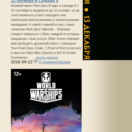
12 октября в Lineage II
Игровой ивент Red Libra III идет в Lineage II с
21 сентября и продлится до 12 октября, но до
этого момента успеет наградить вас
приятными впечатлениями и значительными
наградами! А самой главной из них станет
талисман Red Libra Talisman. Игрокам
следует общаться с Elder, каждый из которых
предлагает свои услуги. Elder Green поможет
вам разбудить дуальный класс с помощью
Your Dual Class Cloak, 1 Proof of Red (получите
в квестах Elder Blue Quests) и 667 R-Grade
Gemstones. ...
читать дальше
2016-09-22
0 комментариев