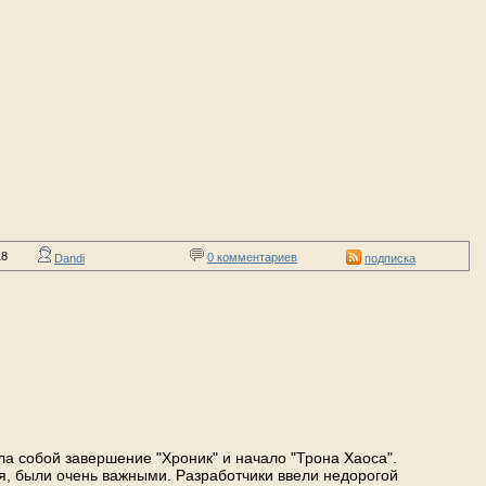
18
0 комментариев
Dandi
подписка
ала собой завершение "Хроник" и начало "Трона Хаоса".
, были очень важными. Разработчики ввели недорогой