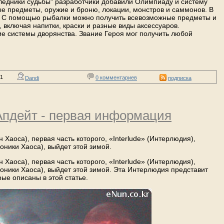
аследники судьбы" разработчики добавили Олимпиаду и систему
ые предметы, оружие и броню, локации, монстров и саммонов. В
. С помощью рыбалки можно получить всевозможные предметы и
включая напитки, краски и разные виды аксессуаров.
 системы дворянства. Звание Героя мог получить любой
21
0 комментариев
Dandi
подписка
 Апдейт - первая информация
 Хаоса), первая часть которого, «Interlude» (Интерлюдия),
роники Хаоса), выйдет этой зимой.
 Хаоса), первая часть которого, «Interlude» (Интерлюдия),
роники Хаоса), выйдет этой зимой. Эта Интерлюдия представит
ые описаны в этой статье.