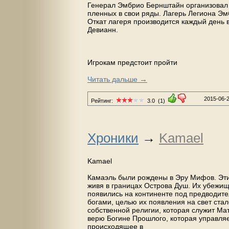
Генерал Эмбрио Бернштайн организовал 
пленных в свои ряды. Лагерь Легиона Эмб
Откат лагеря производится каждый день в
Девианн.
Игрокам предстоит пройти
→
Читать дальше
2015-06-
Рейтинг:
3.0
(1)
Хроники
→
Kamael
Kamael
Камаэль были рождены в Эру Мифов. Эти
живя в границах Острова Душ. Их убежи
появились на континенте под предводител
богами, целью их появления на свет ста
собственной религии, которая служит Ма
верю Богине Прошлого, которая управляе
происходящее в