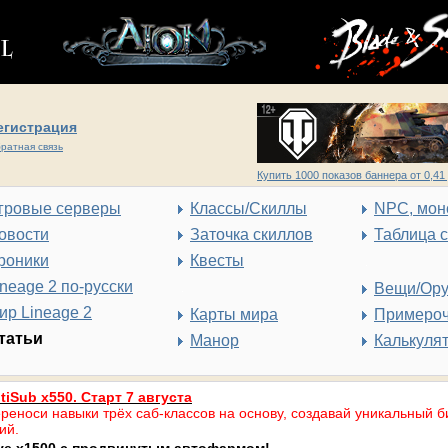
егистрация
ратная связь
Купить 1000 показов баннера от 0,41 
гровые серверы
Классы/Скиллы
NPC, мон
овости
Заточка скиллов
Таблица 
роники
Квесты
ineage 2 по-русски
Вещи/Ор
ир Lineage 2
Карты мира
Примеро
татьи
Манор
Калькуля
tiSub x550. Старт 7 августа
реноси навыки трёх саб-классов на основу, создавай уникальный б
ий.