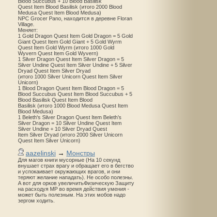
Blood Succubus + 10 Blood Basilisk
Quest Item Blood Basilisk (итого 2000 Blood
Medusa Quest Item Blood Medusa)
NPC Grocer Pano, находится в деревне Floran
Village.
Меняет:
1 Gold Dragon Quest Item Gold Dragon = 5 Gold
Giant Quest Item Gold Giant + 5 Gold Wyrm
Quest Item Gold Wyrm (итого 1000 Gold
Wyvern Quest Item Gold Wyvern)
1 Silver Dragon Quest Item Silver Dragon = 5
Silver Undine Quest Item Silver Undine + 5 Silver
Dryad Quest Item Silver Dryad
(итого 1000 Silver Unicorn Quest Item Silver
Unicorn)
1 Blood Dragon Quest Item Blood Dragon = 5
Blood Succubus Quest Item Blood Succubus + 5
Blood Basilisk Quest Item Blood
Basilisk (итого 1000 Blood Medusa Quest Item
Blood Medusa)
1 Beleth's Silver Dragon Quest Item Beleth’s
Silver Dragon = 10 Silver Undine Quest Item
Silver Undine + 10 Silver Dryad Quest
Item Silver Dryad (итого 2000 Silver Unicorn
Quest Item Silver Unicorn)
aazelinski
→
Монстры
Для магов книги мусорные (На 10 секунд
внушает страх врагу и обращает его в бегство
и успокаивает окружающих врагов, и они
теряют желание нападать). Не особо полезны.
А вот для орков увеличитьФизическую Защиту
на расходуя MP во время действия умения -
может быть полезным. На этих мобов надо
зергом ходить.