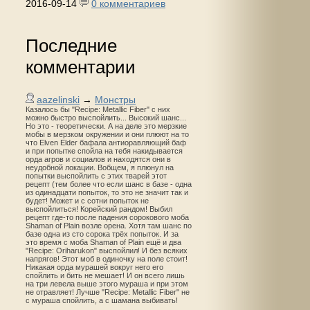
2016-09-14
0 комментариев
Последние
комментарии
aazelinski
→
Монстры
Казалось бы "Recipe: Metallic Fiber" с них
можно быстро выспойлить... Высокий шанс...
Но это - теоретически. А на деле это мерзкие
мобы в мерзком окружении и они плюют на то
что Elven Elder бафала антиоравляющий баф
и при попытке спойла на тебя накидывается
орда агров и социалов и находятся они в
неудобной локации. Вобщем, я плюнул на
попытки выспойлить с этих тварей этот
рецепт (тем более что если шанс в базе - одна
из одинадцати попыток, то это не значит так и
будет! Может и с сотни попыток не
выспойлиться! Корейский рандом! Выбил
рецепт где-то после падения сорокового моба
Shaman of Plain возле орена. Хотя там шанс по
базе одна из сто сорока трёх попыток. И за
это время с моба Shaman of Plain ещё и два
"Recipe: Oriharukon" выспойлил! И без всяких
напрягов! Этот моб в одиночку на поле стоит!
Никакая орда мурашей вокруг него его
спойлить и бить не мешает! И он всего лишь
на три левела выше этого мураша и при этом
не отравляет! Лучше "Recipe: Metallic Fiber" не
с мураша спойлить, а с шамана выбивать!