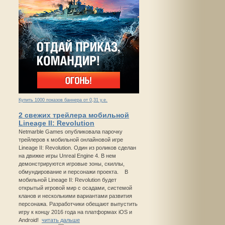
Купить 1000 показов баннера от 0,31 у.е.
2 свежих трейлера мобильной
Lineage II: Revolution
Netmarble Games опубликовала парочку
трейлеров к мобильной онлайновой игре
Lineage II: Revolution. Один из роликов сделан
на движке игры Unreal Engine 4. В нем
демонстрируются игровые зоны, скиллы,
обмундирование и персонажи проекта. В
мобильной Lineage II: Revolution будет
открытый игровой мир с осадами, системой
кланов и несколькими вариантами развития
персонажа. Разработчики обещают выпустить
игру к концу 2016 года на платформах iOS и
Android!
читать дальше