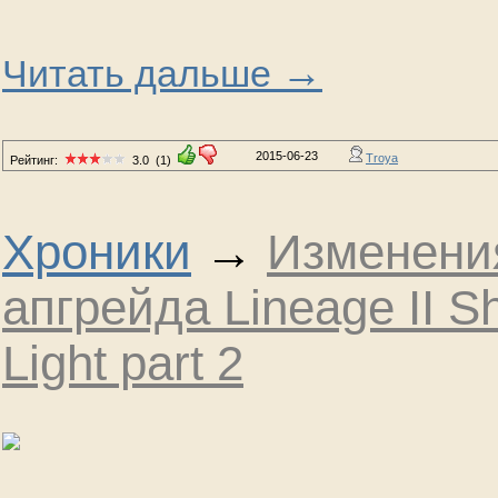
→
Читать дальше
2015-06-23
Troya
Рейтинг:
3.0
(1)
Хроники
→
Изменени
апгрейда Lineage II S
Light part 2