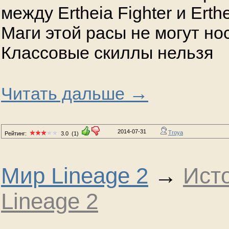
между Ertheia Fighter и Erth
Маги этой расы не могут но
Классовые скиллы нельзя
→
Читать дальше
2014-07-31
Troya
Рейтинг:
3.0
(1)
Мир Lineage 2
→
Ист
Lineage 2