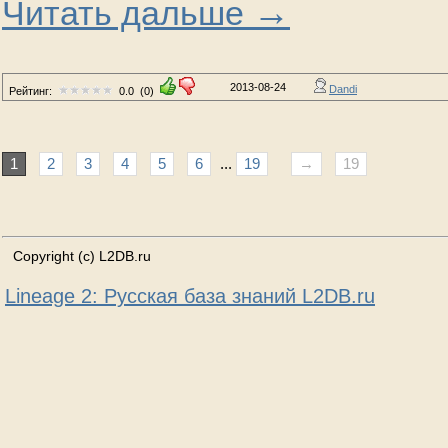
→
Читать дальше
2013-08-24
Dandi
Рейтинг:
0.0
(0)
1
2
3
4
5
6
...
19
→
19
Copyright (c) L2DB.ru
Lineage 2: Русская база знаний L2DB.ru