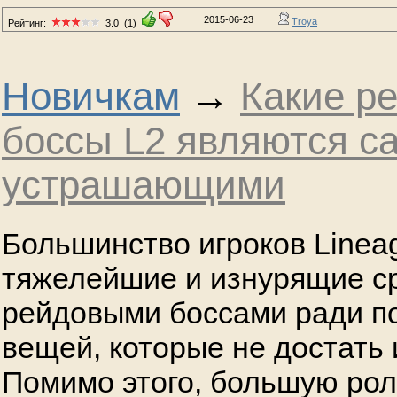
2015-06-23
Troya
Рейтинг:
3.0
(1)
Новичкам
→
Какие р
боссы L2 являются 
устрашающими
Большинство игроков Lineag
тяжелейшие и изнурящие с
рейдовыми боссами ради п
вещей, которые не достать
Помимо этого, большую рол