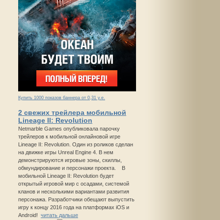
Купить 1000 показов баннера от 0,31 у.е.
2 свежих трейлера мобильной
Lineage II: Revolution
Netmarble Games опубликовала парочку
трейлеров к мобильной онлайновой игре
Lineage II: Revolution. Один из роликов сделан
на движке игры Unreal Engine 4. В нем
демонстрируются игровые зоны, скиллы,
обмундирование и персонажи проекта. В
мобильной Lineage II: Revolution будет
открытый игровой мир с осадами, системой
кланов и несколькими вариантами развития
персонажа. Разработчики обещают выпустить
игру к концу 2016 года на платформах iOS и
Android!
читать дальше