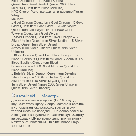
Blood Succubus + 10 Blood Basilisk
Quest Item Blood Basilisk (итого 2000 Blood
Medusa Quest Item Blood Medusa)
NPC Grocer Pano, находится в деревне Floran
Village.
Меняет:
1 Gold Dragon Quest Item Gold Dragon = 5 Gold
Giant Quest Item Gold Giant + 5 Gold Wyrm
Quest Item Gold Wyrm (итого 1000 Gold
Wyvern Quest Item Gold Wyvern)
1 Silver Dragon Quest Item Silver Dragon = 5
Silver Undine Quest Item Silver Undine + 5 Silver
Dryad Quest Item Silver Dryad
(итого 1000 Silver Unicorn Quest Item Silver
Unicorn)
1 Blood Dragon Quest Item Blood Dragon = 5
Blood Succubus Quest Item Blood Succubus + 5
Blood Basilisk Quest Item Blood
Basilisk (итого 1000 Blood Medusa Quest Item
Blood Medusa)
1 Beleth's Silver Dragon Quest Item Beleth’s
Silver Dragon = 10 Silver Undine Quest Item
Silver Undine + 10 Silver Dryad Quest
Item Silver Dryad (итого 2000 Silver Unicorn
Quest Item Silver Unicorn)
aazelinski
→
Монстры
Для магов книги мусорные (На 10 секунд
внушает страх врагу и обращает его в бегство
и успокаивает окружающих врагов, и они
теряют желание нападать). Не особо полезны.
А вот для орков увеличитьФизическую Защиту
на расходуя MP во время действия умения -
может быть полезным. На этих мобов надо
зергом ходить.