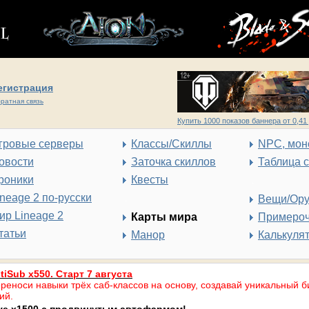
егистрация
ратная связь
Купить 1000 показов баннера от 0,41 
гровые серверы
Классы/Скиллы
NPC, мон
овости
Заточка скиллов
Таблица 
роники
Квесты
ineage 2 по-русски
Вещи/Ор
ир Lineage 2
Карты мира
Примеро
татьи
Манор
Калькуля
tiSub x550. Старт 7 августа
реноси навыки трёх саб-классов на основу, создавай уникальный б
ий.