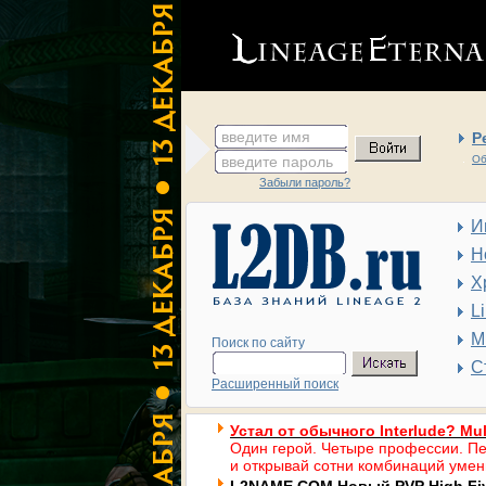
введите имя
Р
введите пароль
Об
Забыли пароль?
И
Н
Х
L
М
Поиск по сайту
С
Расширенный поиск
Устал от обычного Interlude? Mul
Один герой. Четыре профессии. Пе
и открывай сотни комбинаций умен