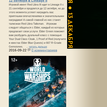
12 октября в Lineage II
Игровой ивент Red Libra III идет в Lineage II с
21 сентября и продлится до 12 октября, но до
этого момента успеет наградить вас
приятными впечатлениями и значительными
наградами! А самой главной из них станет
талисман Red Libra Talisman. Игрокам
следует общаться с Elder, каждый из которых
предлагает свои услуги. Elder Green поможет
вам разбудить дуальный класс с помощью
Your Dual Class Cloak, 1 Proof of Red (получите
в квестах Elder Blue Quests) и 667 R-Grade
Gemstones. ...
читать дальше
2016-09-22
0 комментариев