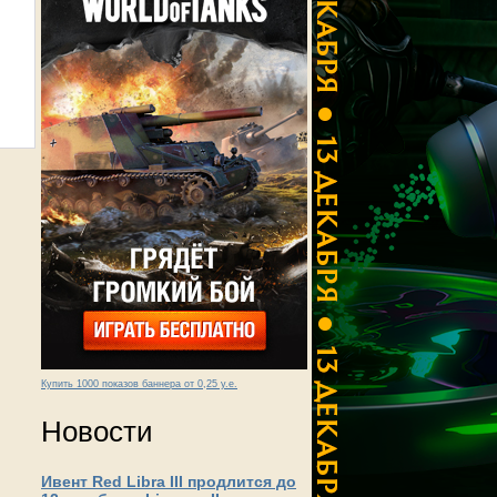
Купить 1000 показов баннера от 0,25 у.е.
Новости
Ивент Red Libra III продлится до