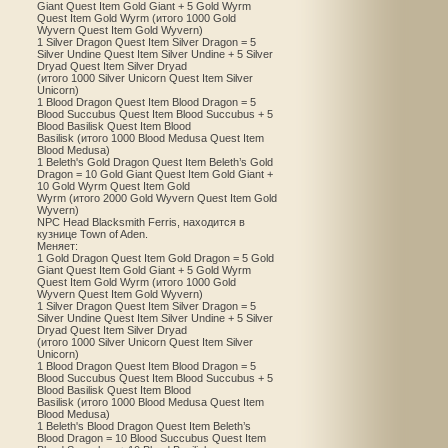
Giant Quest Item Gold Giant + 5 Gold Wyrm
Quest Item Gold Wyrm (итого 1000 Gold
Wyvern Quest Item Gold Wyvern)
1 Silver Dragon Quest Item Silver Dragon = 5
Silver Undine Quest Item Silver Undine + 5 Silver
Dryad Quest Item Silver Dryad
(итого 1000 Silver Unicorn Quest Item Silver
Unicorn)
1 Blood Dragon Quest Item Blood Dragon = 5
Blood Succubus Quest Item Blood Succubus + 5
Blood Basilisk Quest Item Blood
Basilisk (итого 1000 Blood Medusa Quest Item
Blood Medusa)
1 Beleth's Gold Dragon Quest Item Beleth’s Gold
Dragon = 10 Gold Giant Quest Item Gold Giant +
10 Gold Wyrm Quest Item Gold
Wyrm (итого 2000 Gold Wyvern Quest Item Gold
Wyvern)
NPC Head Blacksmith Ferris, находится в
кузнице Town of Aden.
Меняет:
1 Gold Dragon Quest Item Gold Dragon = 5 Gold
Giant Quest Item Gold Giant + 5 Gold Wyrm
Quest Item Gold Wyrm (итого 1000 Gold
Wyvern Quest Item Gold Wyvern)
1 Silver Dragon Quest Item Silver Dragon = 5
Silver Undine Quest Item Silver Undine + 5 Silver
Dryad Quest Item Silver Dryad
(итого 1000 Silver Unicorn Quest Item Silver
Unicorn)
1 Blood Dragon Quest Item Blood Dragon = 5
Blood Succubus Quest Item Blood Succubus + 5
Blood Basilisk Quest Item Blood
Basilisk (итого 1000 Blood Medusa Quest Item
Blood Medusa)
1 Beleth's Blood Dragon Quest Item Beleth’s
Blood Dragon = 10 Blood Succubus Quest Item