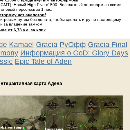
ve x1500 с продвинутым автофармом!
 GMT). Новый High Five x1500. Бесплатный автофарм со всеми
оповый персонаж за 1 час.
оторому нет аналогов!
 игровым путем без доната, чтобы сделать игру по настоящему
и за владение замком!
е от 6,73 у.е. за клик
ude
Kamael
Gracia
РуОфф
Gracia Final
rmony
Информация о GoD: Glory Days
ssic
Epic Tale of Aden
нтерактивная карта Адена