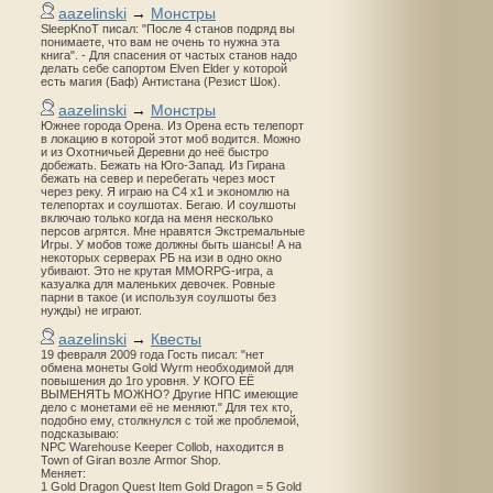
aazelinski
→
Монстры
SleepKnoT писал: "После 4 станов подряд вы
понимаете, что вам не очень то нужна эта
книга". - Для спасения от частых станов надо
делать себе сапортом Elven Elder у которой
есть магия (Баф) Антистана (Резист Шок).
aazelinski
→
Монстры
Южнее города Орена. Из Орена есть телепорт
в локацию в которой этот моб водится. Можно
и из Охотничьей Деревни до неё быстро
добежать. Бежать на Юго-Запад. Из Гирана
бежать на север и перебегать через мост
через реку. Я играю на С4 х1 и экономлю на
телепортах и соулшотах. Бегаю. И соулшоты
включаю только когда на меня несколько
персов агрятся. Мне нравятся Экстремальные
Игры. У мобов тоже должны быть шансы! А на
некоторых серверах РБ на изи в одно окно
убивают. Это не крутая MMORPG-игра, а
казуалка для маленьких девочек. Ровные
парни в такое (и используя соулшоты без
нужды) не играют.
aazelinski
→
Квесты
19 февраля 2009 года Гость писал: "нет
обмена монеты Gold Wyrm необходимой для
повышения до 1го уровня. У КОГО ЕЁ
ВЫМЕНЯТЬ МОЖНО? Другие НПС имеющие
дело с монетами её не меняют." Для тех кто,
подобно ему, столкнулся с той же проблемой,
подсказываю:
NPC Warehouse Keeper Collob, находится в
Town of Giran возле Armor Shop.
Меняет:
1 Gold Dragon Quest Item Gold Dragon = 5 Gold