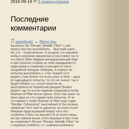
2016-09-14
0 комментариев
Последние
комментарии
aazelinski
→
Монстры
Казалось бы "Recipe: Metallic Fiber" с них
можно быстро выспойлить... Высокий шанс...
Но это - теоретически. А на деле это мерзкие
мобы в мерзком окружении и они плюют на то
что Elven Elder бафала антиоравляющий баф
и при попытке спойла на тебя накидывается
орда агров и социалов и находятся они в
неудобной локации. Вобщем, я плюнул на
попытки выспойлить с этих тварей этот
рецепт (тем более что если шанс в базе - одна
из одинадцати попыток, то это не значит так и
будет! Может и с сотни попыток не
выспойлиться! Корейский рандом! Выбил
рецепт где-то после падения сорокового моба
Shaman of Plain возле орена. Хотя там шанс по
базе одна из сто сорока трёх попыток. И за
это время с моба Shaman of Plain ещё и два
"Recipe: Oriharukon" выспойлил! И без всяких
напрягов! Этот моб в одиночку на поле стоит!
Никакая орда мурашей вокруг него его
спойлить и бить не мешает! И он всего лишь
на три левела выше этого мураша и при этом
не отравляет! Лучше "Recipe: Metallic Fiber" не
с мураша спойлить, а с шамана выбивать!