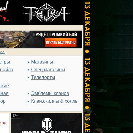
у.е.
стры
Магазины
спойла
Спец магазины
Телепорты
ужие
чная
Эмблемы кланов
тор
Клан.скиллы & холлы
илд