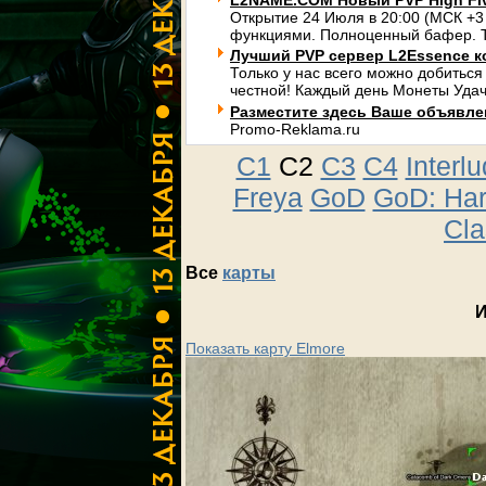
L2NAME.COM Новый PVP High Fi
Открытие 24 Июля в 20:00 (МСК +3
функциями. Полноценный бафер. Т
Лучший PVP сервер L2Essence к
Только у нас всего можно добиться
честной! Каждый день Монеты Удач
Разместите здесь Ваше объявлени
Promo-Reklama.ru
C1
C2
C3
C4
Interl
Freya
GoD
GoD: Ha
Cla
Все
карты
И
Показать карту Elmore