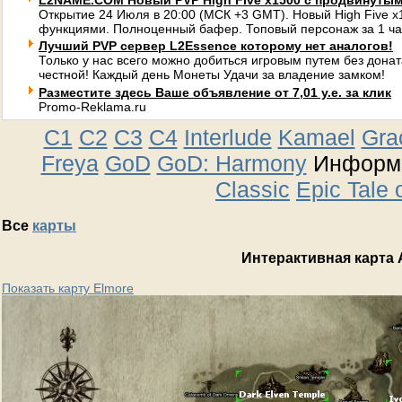
L2NAME.COM Новый PVP High Five x1500 с продвинуты
Открытие 24 Июля в 20:00 (МСК +3 GMT). Новый High Five 
функциями. Полноценный бафер. Топовый персонаж за 1 ча
Лучший PVP сервер L2Essence которому нет аналогов!
Только у нас всего можно добиться игровым путем без донат
честной! Каждый день Монеты Удачи за владение замком!
Разместите здесь Ваше объявление от 7,01 у.е. за клик
Promo-Reklama.ru
C1
C2
C3
C4
Interlude
Kamael
Gra
Freya
GoD
GoD: Harmony
Информа
Classic
Epic Tale 
Все
карты
Интерактивная карта 
Показать карту Elmore