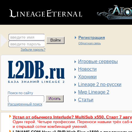
введите имя
Регистрация
введите пароль
Обратная связь
Забыли пароль?
Игровые серверы
Новости
Хроники
Lineage 2 по-русски
Мир Lineage 2
Поиск по сайту
Статьи
Расширенный поиск
Устал от обычного Interlude? MultiSub x550. Старт 7 авг
Один герой. Четыре профессии. Переноси навыки трёх саб-к
и открывай сотни комбинаций умений.