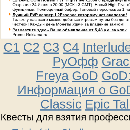
L2NAME.COM Новый PVP High Five x1500 с продвинуты
Открытие 24 Июля в 20:00 (МСК +3 GMT). Новый High Five 
функциями. Полноценный бафер. Топовый персонаж за 1 ча
Лучший PVP сервер L2Essence которому нет аналогов!
Только у нас всего можно добиться игровым путем без донат
честной! Каждый день Монеты Удачи за владение замком!
Разместите здесь Ваше объявление от 5,48 у.е. за клик
Promo-Reklama.ru
C1
C2
C3
C4
Interlud
РуОфф
Graci
Freya
GoD
GoD:
Информация о GoD
Classic
Epic Ta
Квесты для взятия професс