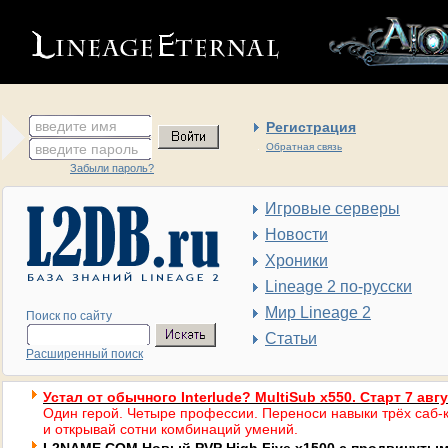
введите имя
Регистрация
введите пароль
Обратная связь
Забыли пароль?
Игровые серверы
Новости
Хроники
Lineage 2 по-русски
Мир Lineage 2
Поиск по сайту
Статьи
Расширенный поиск
Устал от обычного Interlude? MultiSub x550. Старт 7 авг
Один герой. Четыре профессии. Переноси навыки трёх саб-к
и открывай сотни комбинаций умений.