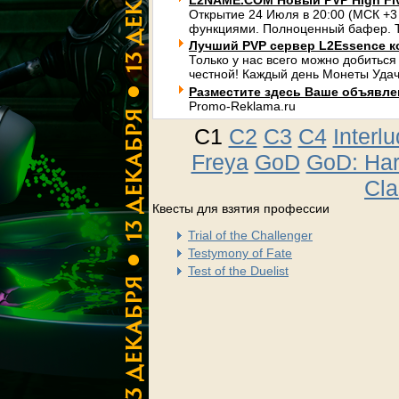
L2NAME.COM Новый PVP High Fi
Открытие 24 Июля в 20:00 (МСК +3
функциями. Полноценный бафер. Т
Лучший PVP сервер L2Essence к
Только у нас всего можно добиться
честной! Каждый день Монеты Удач
Разместите здесь Ваше объявлени
Promo-Reklama.ru
C1
C2
C3
C4
Interl
Freya
GoD
GoD: Ha
Cla
Квесты для взятия профессии
Trial of the Challenger
Testymony of Fate
Test of the Duelist