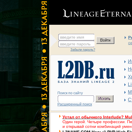
введите имя
Р
введите пароль
Об
Забыли пароль?
И
Н
Х
L
М
Поиск по сайту
С
Расширенный поиск
Устал от обычного Interlude? Mul
Один герой. Четыре профессии. Пе
и открывай сотни комбинаций умен