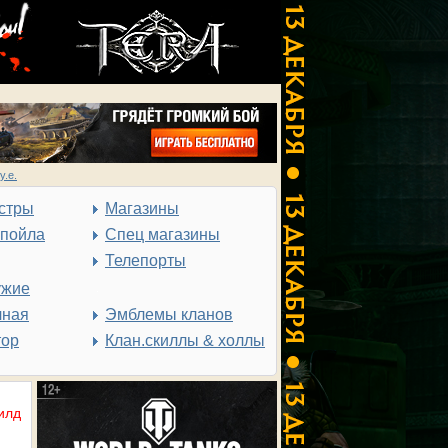
у.е.
стры
Магазины
спойла
Спец магазины
Телепорты
ужие
чная
Эмблемы кланов
тор
Клан.скиллы & холлы
илд