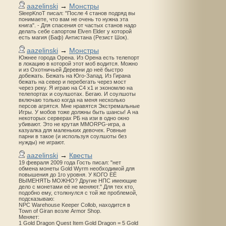
aazelinski
→
Монстры
SleepKnoT писал: "После 4 станов подряд вы
понимаете, что вам не очень то нужна эта
книга". - Для спасения от частых станов надо
делать себе сапортом Elven Elder у которой
есть магия (Баф) Антистана (Резист Шок).
aazelinski
→
Монстры
Южнее города Орена. Из Орена есть телепорт
в локацию в которой этот моб водится. Можно
и из Охотничьей Деревни до неё быстро
добежать. Бежать на Юго-Запад. Из Гирана
бежать на север и перебегать через мост
через реку. Я играю на С4 х1 и экономлю на
телепортах и соулшотах. Бегаю. И соулшоты
включаю только когда на меня несколько
персов агрятся. Мне нравятся Экстремальные
Игры. У мобов тоже должны быть шансы! А на
некоторых серверах РБ на изи в одно окно
убивают. Это не крутая MMORPG-игра, а
казуалка для маленьких девочек. Ровные
парни в такое (и используя соулшоты без
нужды) не играют.
aazelinski
→
Квесты
19 февраля 2009 года Гость писал: "нет
обмена монеты Gold Wyrm необходимой для
повышения до 1го уровня. У КОГО ЕЁ
ВЫМЕНЯТЬ МОЖНО? Другие НПС имеющие
дело с монетами её не меняют." Для тех кто,
подобно ему, столкнулся с той же проблемой,
подсказываю:
NPC Warehouse Keeper Collob, находится в
Town of Giran возле Armor Shop.
Меняет:
1 Gold Dragon Quest Item Gold Dragon = 5 Gold