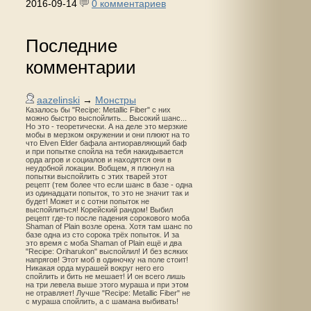
2016-09-14
0 комментариев
Последние
комментарии
aazelinski
→
Монстры
Казалось бы "Recipe: Metallic Fiber" с них
можно быстро выспойлить... Высокий шанс...
Но это - теоретически. А на деле это мерзкие
мобы в мерзком окружении и они плюют на то
что Elven Elder бафала антиоравляющий баф
и при попытке спойла на тебя накидывается
орда агров и социалов и находятся они в
неудобной локации. Вобщем, я плюнул на
попытки выспойлить с этих тварей этот
рецепт (тем более что если шанс в базе - одна
из одинадцати попыток, то это не значит так и
будет! Может и с сотни попыток не
выспойлиться! Корейский рандом! Выбил
рецепт где-то после падения сорокового моба
Shaman of Plain возле орена. Хотя там шанс по
базе одна из сто сорока трёх попыток. И за
это время с моба Shaman of Plain ещё и два
"Recipe: Oriharukon" выспойлил! И без всяких
напрягов! Этот моб в одиночку на поле стоит!
Никакая орда мурашей вокруг него его
спойлить и бить не мешает! И он всего лишь
на три левела выше этого мураша и при этом
не отравляет! Лучше "Recipe: Metallic Fiber" не
с мураша спойлить, а с шамана выбивать!