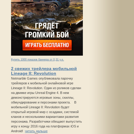
Купить 1000 показов баннера от 0,31 у.е.
2 свежих трейлера мобильной
Lineage II: Revolution
Netmarble Games опубликовала парочку
трейлеров к мобильной онлайновой игре
Lineage II: Revolution. Один из роликов сделан
на движке игры Unreal Engine 4. В нем
демонстрируются игровые зоны, скиллы,
обмундирование и персонажи проекта. В
мобильной Lineage II: Revolution будет
открытый игровой мир с осадами, системой
кланов и несколькими вариантами развития
персонажа. Разработчики обещают выпустить
игру к концу 2016 года на платформах iOS и
Android!
читать дальше