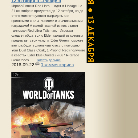
12 октября в Lineage II
Игровой ивент Red Libra III идет в Lineage II с
21 сентября и продлится до 12 октября, но до
этого момента успеет наградить вас
приятными впечатлениями и значительными
наградами! А самой главной из них станет
талисман Red Libra Talisman. Игрокам
следует общаться с Elder, каждый из которых
предлагает свои услуги. Elder Green поможет
вам разбудить дуальный класс с помощью
Your Dual Class Cloak, 1 Proof of Red (получите
в квестах Elder Blue Quests) и 667 R-Grade
Gemstones. ...
читать дальше
2016-09-22
0 комментариев