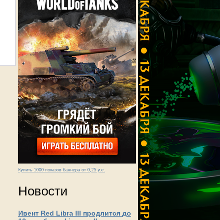
Купить 1000 показов баннера от 0,25 у.е.
Новости
Ивент Red Libra III продлится до