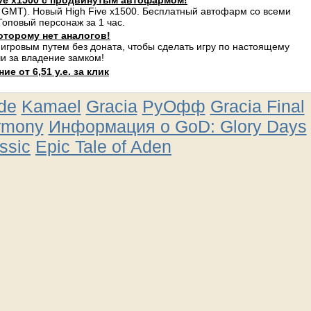
ve x1500 с продвинутым автофармом!
 GMT). Новый High Five x1500. Бесплатный автофарм со всеми
оповый персонаж за 1 час.
оторому нет аналогов!
 игровым путем без доната, чтобы сделать игру по настоящему
и за владение замком!
е от 6,51 у.е. за клик
ude
Kamael
Gracia
РуОфф
Gracia Final
rmony
Информация о GoD: Glory Days
ssic
Epic Tale of Aden