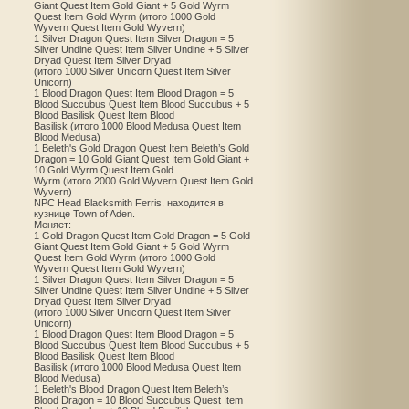
Giant Quest Item Gold Giant + 5 Gold Wyrm
Quest Item Gold Wyrm (итого 1000 Gold
Wyvern Quest Item Gold Wyvern)
1 Silver Dragon Quest Item Silver Dragon = 5
Silver Undine Quest Item Silver Undine + 5 Silver
Dryad Quest Item Silver Dryad
(итого 1000 Silver Unicorn Quest Item Silver
Unicorn)
1 Blood Dragon Quest Item Blood Dragon = 5
Blood Succubus Quest Item Blood Succubus + 5
Blood Basilisk Quest Item Blood
Basilisk (итого 1000 Blood Medusa Quest Item
Blood Medusa)
1 Beleth's Gold Dragon Quest Item Beleth’s Gold
Dragon = 10 Gold Giant Quest Item Gold Giant +
10 Gold Wyrm Quest Item Gold
Wyrm (итого 2000 Gold Wyvern Quest Item Gold
Wyvern)
NPC Head Blacksmith Ferris, находится в
кузнице Town of Aden.
Меняет:
1 Gold Dragon Quest Item Gold Dragon = 5 Gold
Giant Quest Item Gold Giant + 5 Gold Wyrm
Quest Item Gold Wyrm (итого 1000 Gold
Wyvern Quest Item Gold Wyvern)
1 Silver Dragon Quest Item Silver Dragon = 5
Silver Undine Quest Item Silver Undine + 5 Silver
Dryad Quest Item Silver Dryad
(итого 1000 Silver Unicorn Quest Item Silver
Unicorn)
1 Blood Dragon Quest Item Blood Dragon = 5
Blood Succubus Quest Item Blood Succubus + 5
Blood Basilisk Quest Item Blood
Basilisk (итого 1000 Blood Medusa Quest Item
Blood Medusa)
1 Beleth's Blood Dragon Quest Item Beleth’s
Blood Dragon = 10 Blood Succubus Quest Item