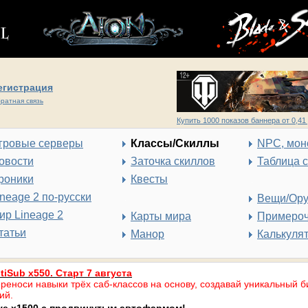
егистрация
ратная связь
Купить 1000 показов баннера от 0,41 
гровые серверы
Классы/Скиллы
NPC, мон
овости
Заточка скиллов
Таблица 
роники
Квесты
ineage 2 по-русски
Вещи/Ор
ир Lineage 2
Карты мира
Примеро
татьи
Манор
Калькуля
tiSub x550. Старт 7 августа
реноси навыки трёх саб-классов на основу, создавай уникальный б
ий.