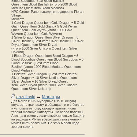
Blood Succubus + 10 Blood Basilisk
Quest Item Blood Basilisk (итого 2000 Blood
Medusa Quest Item Blood Medusa)
NPC Grocer Pano, находится в деревне Floran
Village.
Меняет:
1 Gold Dragon Quest Item Gold Dragon = 5 Gold
Giant Quest Item Gold Giant + 5 Gold Wyrm
Quest Item Gold Wyrm (итого 1000 Gold
Wyvern Quest Item Gold Wyvern)
1 Silver Dragon Quest Item Silver Dragon = 5
Silver Undine Quest Item Silver Undine + 5 Silver
Dryad Quest Item Silver Dryad
(итого 1000 Silver Unicorn Quest Item Silver
Unicorn)
1 Blood Dragon Quest Item Blood Dragon = 5
Blood Succubus Quest Item Blood Succubus + 5
Blood Basilisk Quest Item Blood
Basilisk (итого 1000 Blood Medusa Quest Item
Blood Medusa)
1 Beleth's Silver Dragon Quest Item Beleth’s
Silver Dragon = 10 Silver Undine Quest Item
Silver Undine + 10 Silver Dryad Quest
Item Silver Dryad (итого 2000 Silver Unicorn
Quest Item Silver Unicorn)
aazelinski
→
Монстры
Для магов книги мусорные (На 10 секунд
внушает страх врагу и обращает его в бегство
и успокаивает окружающих врагов, и они
теряют желание нападать). Не особо полезны.
А вот для орков увеличитьФизическую Защиту
на расходуя MP во время действия умения -
может быть полезным. На этих мобов надо
зергом ходить.