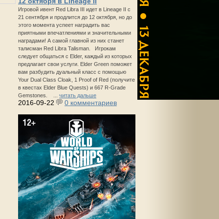
12 октября в Lineage II
Игровой ивент Red Libra III идет в Lineage II с
21 сентября и продлится до 12 октября, но до
этого момента успеет наградить вас
приятными впечатлениями и значительными
наградами! А самой главной из них станет
талисман Red Libra Talisman. Игрокам
следует общаться с Elder, каждый из которых
предлагает свои услуги. Elder Green поможет
вам разбудить дуальный класс с помощью
Your Dual Class Cloak, 1 Proof of Red (получите
в квестах Elder Blue Quests) и 667 R-Grade
Gemstones. ...
читать дальше
2016-09-22
0 комментариев