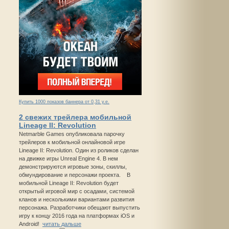
Купить 1000 показов баннера от 0,31 у.е.
2 свежих трейлера мобильной
Lineage II: Revolution
Netmarble Games опубликовала парочку
трейлеров к мобильной онлайновой игре
Lineage II: Revolution. Один из роликов сделан
на движке игры Unreal Engine 4. В нем
демонстрируются игровые зоны, скиллы,
обмундирование и персонажи проекта. В
мобильной Lineage II: Revolution будет
открытый игровой мир с осадами, системой
кланов и несколькими вариантами развития
персонажа. Разработчики обещают выпустить
игру к концу 2016 года на платформах iOS и
Android!
читать дальше