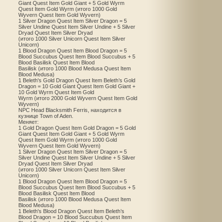
Giant Quest Item Gold Giant + 5 Gold Wyrm
Quest Item Gold Wyrm (итого 1000 Gold
Wyvern Quest Item Gold Wyvern)
1 Silver Dragon Quest Item Silver Dragon = 5
Silver Undine Quest Item Silver Undine + 5 Silver
Dryad Quest Item Silver Dryad
(итого 1000 Silver Unicorn Quest Item Silver
Unicorn)
1 Blood Dragon Quest Item Blood Dragon = 5
Blood Succubus Quest Item Blood Succubus + 5
Blood Basilisk Quest Item Blood
Basilisk (итого 1000 Blood Medusa Quest Item
Blood Medusa)
1 Beleth's Gold Dragon Quest Item Beleth’s Gold
Dragon = 10 Gold Giant Quest Item Gold Giant +
10 Gold Wyrm Quest Item Gold
Wyrm (итого 2000 Gold Wyvern Quest Item Gold
Wyvern)
NPC Head Blacksmith Ferris, находится в
кузнице Town of Aden.
Меняет:
1 Gold Dragon Quest Item Gold Dragon = 5 Gold
Giant Quest Item Gold Giant + 5 Gold Wyrm
Quest Item Gold Wyrm (итого 1000 Gold
Wyvern Quest Item Gold Wyvern)
1 Silver Dragon Quest Item Silver Dragon = 5
Silver Undine Quest Item Silver Undine + 5 Silver
Dryad Quest Item Silver Dryad
(итого 1000 Silver Unicorn Quest Item Silver
Unicorn)
1 Blood Dragon Quest Item Blood Dragon = 5
Blood Succubus Quest Item Blood Succubus + 5
Blood Basilisk Quest Item Blood
Basilisk (итого 1000 Blood Medusa Quest Item
Blood Medusa)
1 Beleth's Blood Dragon Quest Item Beleth’s
Blood Dragon = 10 Blood Succubus Quest Item