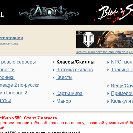
егистрация
ратная связь
Купить 1000 показов баннера от 0,41 
гровые серверы
Классы/Скиллы
NPC, мон
овости
Заточка скиллов
Таблица 
роники
Квесты
ineage 2 по-русски
Вещи/Ор
ир Lineage 2
Карты мира
Примеро
татьи
Манор
Калькуля
tiSub x550. Старт 7 августа
реноси навыки трёх саб-классов на основу, создавай уникальный б
ий.