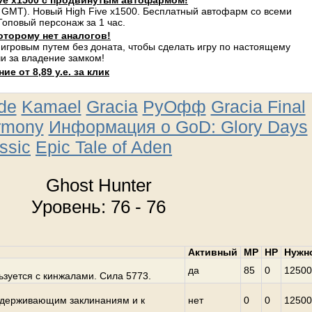
ve x1500 с продвинутым автофармом!
 GMT). Новый High Five x1500. Бесплатный автофарм со всеми
оповый персонаж за 1 час.
оторому нет аналогов!
 игровым путем без доната, чтобы сделать игру по настоящему
и за владение замком!
е от 8,89 у.е. за клик
ude
Kamael
Gracia
РуОфф
Gracia Final
rmony
Информация о GoD: Glory Days
ssic
Epic Tale of Aden
Ghost Hunter
Уровень: 76 - 76
Активный
MP
HP
Нужн
да
85
0
12500
ьзуется с кинжалами. Сила 5773.
удерживающим заклинаниям и к
нет
0
0
12500