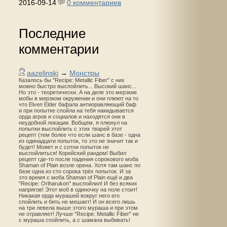
2016-09-14
0 комментариев
Последние
комментарии
aazelinski
→
Монстры
Казалось бы "Recipe: Metallic Fiber" с них
можно быстро выспойлить... Высокий шанс...
Но это - теоретически. А на деле это мерзкие
мобы в мерзком окружении и они плюют на то
что Elven Elder бафала антиоравляющий баф
и при попытке спойла на тебя накидывается
орда агров и социалов и находятся они в
неудобной локации. Вобщем, я плюнул на
попытки выспойлить с этих тварей этот
рецепт (тем более что если шанс в базе - одна
из одинадцати попыток, то это не значит так и
будет! Может и с сотни попыток не
выспойлиться! Корейский рандом! Выбил
рецепт где-то после падения сорокового моба
Shaman of Plain возле орена. Хотя там шанс по
базе одна из сто сорока трёх попыток. И за
это время с моба Shaman of Plain ещё и два
"Recipe: Oriharukon" выспойлил! И без всяких
напрягов! Этот моб в одиночку на поле стоит!
Никакая орда мурашей вокруг него его
спойлить и бить не мешает! И он всего лишь
на три левела выше этого мураша и при этом
не отравляет! Лучше "Recipe: Metallic Fiber" не
с мураша спойлить, а с шамана выбивать!