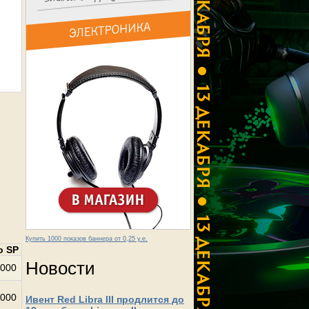
Купить 1000 показов баннера от 0,25 у.е.
о SP
Новости
000
000
Ивент Red Libra III продлится до