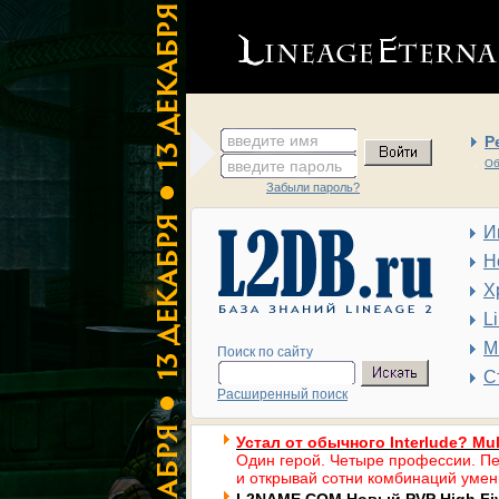
введите имя
Р
введите пароль
Об
Забыли пароль?
И
Н
Х
L
М
Поиск по сайту
С
Расширенный поиск
Устал от обычного Interlude? Mul
Один герой. Четыре профессии. Пе
и открывай сотни комбинаций умен