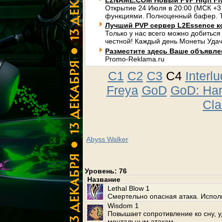
L2NAME.COM Новый PVP High Fi
Открытие 24 Июля в 20:00 (МСК +3
функциями. Полноценный бафер. Т
Лучший PVP сервер L2Essence к
Только у нас всего можно добиться
честной! Каждый день Монеты Удач
Разместите здесь Ваше объявлени
Promo-Reklama.ru
C1
C2
C3
C4
Interl
Freya
GoD
GoD: Ha
Cla
Abyss Walker
Уровень: 76
Название
Lethal Blow 1
Смертельно опасная атака. Испол
Wisdom 1
Повышает сопротивление ко сну, 
ментальным атакам.