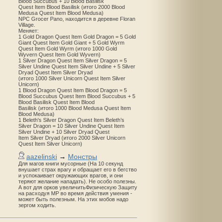
Blood Succubus + 10 Blood Basilisk
Quest Item Blood Basilisk (итого 2000 Blood
Medusa Quest Item Blood Medusa)
NPC Grocer Pano, находится в деревне Floran
Village.
Меняет:
1 Gold Dragon Quest Item Gold Dragon = 5 Gold
Giant Quest Item Gold Giant + 5 Gold Wyrm
Quest Item Gold Wyrm (итого 1000 Gold
Wyvern Quest Item Gold Wyvern)
1 Silver Dragon Quest Item Silver Dragon = 5
Silver Undine Quest Item Silver Undine + 5 Silver
Dryad Quest Item Silver Dryad
(итого 1000 Silver Unicorn Quest Item Silver
Unicorn)
1 Blood Dragon Quest Item Blood Dragon = 5
Blood Succubus Quest Item Blood Succubus + 5
Blood Basilisk Quest Item Blood
Basilisk (итого 1000 Blood Medusa Quest Item
Blood Medusa)
1 Beleth's Silver Dragon Quest Item Beleth’s
Silver Dragon = 10 Silver Undine Quest Item
Silver Undine + 10 Silver Dryad Quest
Item Silver Dryad (итого 2000 Silver Unicorn
Quest Item Silver Unicorn)
aazelinski
→
Монстры
Для магов книги мусорные (На 10 секунд
внушает страх врагу и обращает его в бегство
и успокаивает окружающих врагов, и они
теряют желание нападать). Не особо полезны.
А вот для орков увеличитьФизическую Защиту
на расходуя MP во время действия умения -
может быть полезным. На этих мобов надо
зергом ходить.