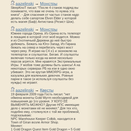
aazelinski
→
Монстры
SleepKnoT писал: "После 4 станов подряд вы
понимаете, что вам не очень то нужна эта
книга". - Для спасения от частых станов надо
делать себе сапортом Elven Elder у которой
есть магия (Баф) Антистана (Резист Шок).
aazelinski
→
Монстры
Южнее города Орена. Из Орена есть телепорт
в локацию в которой этот моб водится. Можно
и из Охотничьей Деревни до неё быстро
добежать. Бежать на Юго-Запад. Из Гирана
бежать на север и перебегать через мост
через реку. Я играю на С4 х1 и экономлю на
телепортах и соулшотах. Бегаю. И соулшоты
включаю только когда на меня несколько
персов агрятся. Мне нравятся Экстремальные
Игры. У мобов тоже должны быть шансы! А на
некоторых серверах РБ на изи в одно окно
убивают. Это не крутая MMORPG-игра, а
казуалка для маленьких девочек. Ровные
парни в такое (и используя соулшоты без
нужды) не играют.
aazelinski
→
Квесты
19 февраля 2009 года Гость писал: "нет
обмена монеты Gold Wyrm необходимой для
повышения до 1го уровня. У КОГО ЕЁ
ВЫМЕНЯТЬ МОЖНО? Другие НПС имеющие
дело с монетами её не меняют." Для тех кто,
подобно ему, столкнулся с той же проблемой,
подсказываю:
NPC Warehouse Keeper Collob, находится в
Town of Giran возле Armor Shop.
Меняет:
1 Gold Dragon Quest Item Gold Dragon = 5 Gold