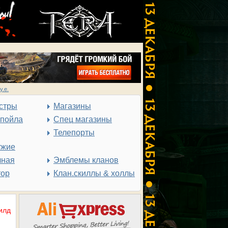
у.е.
стры
Магазины
спойла
Спец магазины
Телепорты
ужие
чная
Эмблемы кланов
тор
Клан.скиллы & холлы
илд