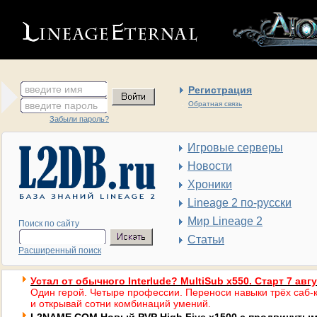
введите имя
Регистрация
введите пароль
Обратная связь
Забыли пароль?
Игровые серверы
Новости
Хроники
Lineage 2 по-русски
Мир Lineage 2
Поиск по сайту
Статьи
Расширенный поиск
Устал от обычного Interlude? MultiSub x550. Старт 7 авг
Один герой. Четыре профессии. Переноси навыки трёх саб-к
и открывай сотни комбинаций умений.