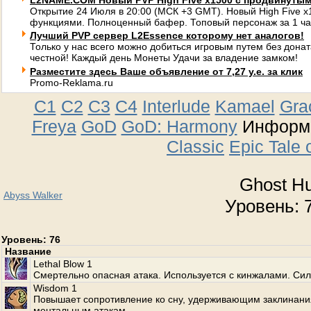
L2NAME.COM Новый PVP High Five x1500 с продвинуты
Открытие 24 Июля в 20:00 (МСК +3 GMT). Новый High Five 
функциями. Полноценный бафер. Топовый персонаж за 1 ча
Лучший PVP сервер L2Essence которому нет аналогов!
Только у нас всего можно добиться игровым путем без донат
честной! Каждый день Монеты Удачи за владение замком!
Разместите здесь Ваше объявление от 7,27 у.е. за клик
Promo-Reklama.ru
C1
C2
C3
C4
Interlude
Kamael
Gra
Freya
GoD
GoD: Harmony
Информа
Classic
Epic Tale 
Ghost Hu
Abyss Walker
Уровень: 7
Уровень: 76
Название
Lethal Blow 1
Смертельно опасная атака. Используется с кинжалами. Сил
Wisdom 1
Повышает сопротивление ко сну, удерживающим заклинани
ментальным атакам.