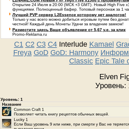
L2NAME.COM Новый PVP High Five x1500 с продвинуты
Открытие 24 Июля в 20:00 (МСК +3 GMT). Новый High Five 
функциями. Полноценный бафер. Топовый персонаж за 1 ча
Лучший PVP сервер L2Essence которому нет аналогов!
Только у нас всего можно добиться игровым путем без донат
честной! Каждый день Монеты Удачи за владение замком!
Разместите здесь Ваше объявление от 5,67 у.е. за клик
Promo-Reklama.ru
C1
C2
C3
C4
Interlude
Kamael
Gra
Freya
GoD
GoD: Harmony
Информа
Classic
Epic Tale 
Elven Fi
Уровень: 
Уровень: 1
Название
Common Craft 1
Позволяет читать книгу рецептов обычных вещей.
Lucky 1
Если Ваш уровень 9 или ниже, при смерти у Вас не теряетс
выпадают вещи.