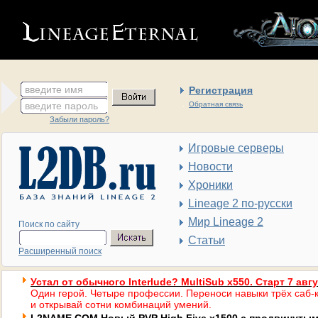
введите имя
Регистрация
введите пароль
Обратная связь
Забыли пароль?
Игровые серверы
Новости
Хроники
Lineage 2 по-русски
Мир Lineage 2
Поиск по сайту
Статьи
Расширенный поиск
Устал от обычного Interlude? MultiSub x550. Старт 7 авг
Один герой. Четыре профессии. Переноси навыки трёх саб-к
и открывай сотни комбинаций умений.