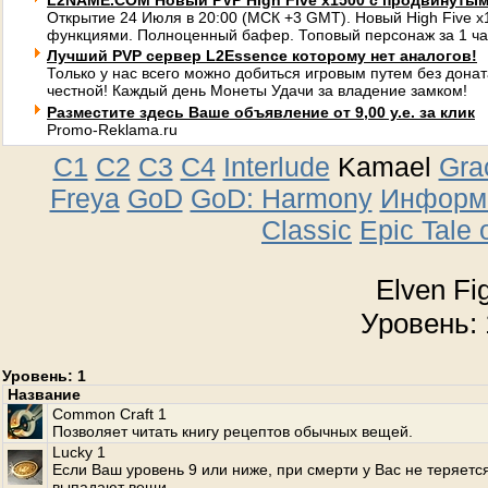
L2NAME.COM Новый PVP High Five x1500 с продвинуты
Открытие 24 Июля в 20:00 (МСК +3 GMT). Новый High Five 
функциями. Полноценный бафер. Топовый персонаж за 1 ча
Лучший PVP сервер L2Essence которому нет аналогов!
Только у нас всего можно добиться игровым путем без донат
честной! Каждый день Монеты Удачи за владение замком!
Разместите здесь Ваше объявление от 9,00 у.е. за клик
Promo-Reklama.ru
C1
C2
C3
C4
Interlude
Kamael
Gra
Freya
GoD
GoD: Harmony
Информа
Classic
Epic Tale 
Elven Fi
Уровень: 
Уровень: 1
Название
Common Craft 1
Позволяет читать книгу рецептов обычных вещей.
Lucky 1
Если Ваш уровень 9 или ниже, при смерти у Вас не теряетс
выпадают вещи.