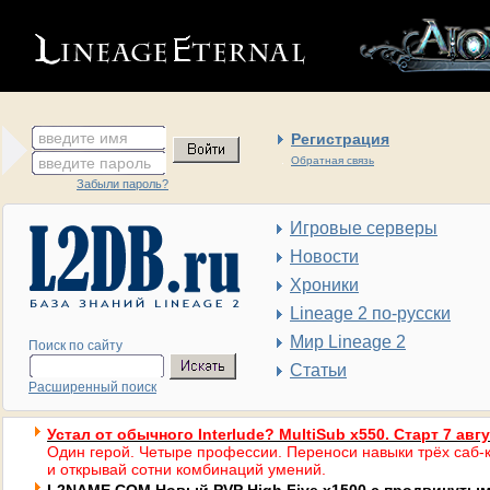
введите имя
Регистрация
введите пароль
Обратная связь
Забыли пароль?
Игровые серверы
Новости
Хроники
Lineage 2 по-русски
Мир Lineage 2
Поиск по сайту
Статьи
Расширенный поиск
Устал от обычного Interlude? MultiSub x550. Старт 7 авг
Один герой. Четыре профессии. Переноси навыки трёх саб-к
и открывай сотни комбинаций умений.