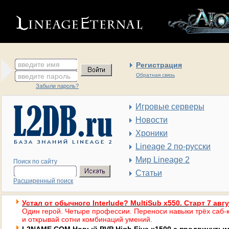
введите имя
Регистрация
введите пароль
Обратная связь
Забыли пароль?
Игровые серверы
Новости
Хроники
Lineage 2 по-русски
Мир Lineage 2
Поиск по сайту
Статьи
Расширенный поиск
Устал от обычного Interlude? MultiSub x550. Старт 7 авг
Один герой. Четыре профессии. Переноси навыки трёх саб-к
и открывай сотни комбинаций умений.