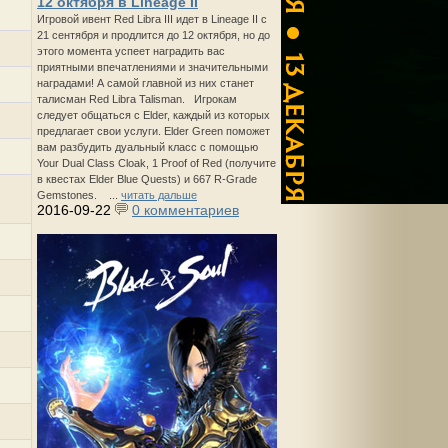
12 октября в Lineage II
Игровой ивент Red Libra III идет в Lineage II с
21 сентября и продлится до 12 октября, но до
этого момента успеет наградить вас
приятными впечатлениями и значительными
наградами! А самой главной из них станет
талисман Red Libra Talisman. Игрокам
следует общаться с Elder, каждый из которых
предлагает свои услуги. Elder Green поможет
вам разбудить дуальный класс с помощью
Your Dual Class Cloak, 1 Proof of Red (получите
в квестах Elder Blue Quests) и 667 R-Grade
Gemstones. ...
читать дальше
2016-09-22
0 комментариев