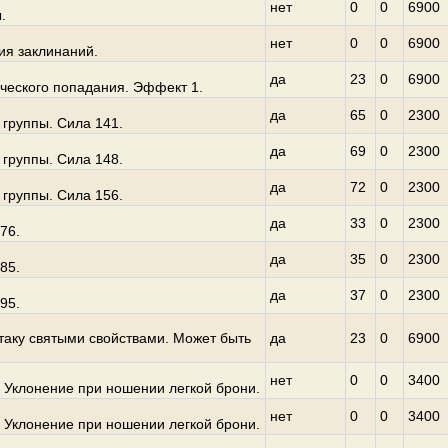
нет
0
0
6900
.
нет
0
0
6900
ия заклинаний.
да
23
0
6900
ческого попадания. Эффект 1.
да
65
0
2300
 группы. Сила 141.
да
69
0
2300
 группы. Сила 148.
да
72
0
2300
 группы. Сила 156.
да
33
0
2300
76.
да
35
0
2300
85.
да
37
0
2300
95.
аку святыми свойствами. Может быть
да
23
0
6900
нет
0
0
3400
 Уклонение при ношении легкой брони.
нет
0
0
3400
 Уклонение при ношении легкой брони.