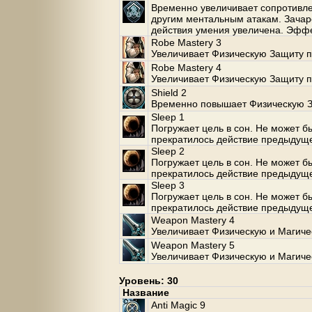
Временно увеличивает сопротивлен
другим ментальным атакам. Зачар
действия умения увеличена. Эффе
Robe Mastery 3
Увеличивает Физическую Защиту 
Robe Mastery 4
Увеличивает Физическую Защиту 
Shield 2
Временно повышает Физическую З
Sleep 1
Погружает цель в сон. Не может б
прекратилось действие предыдуще
Sleep 2
Погружает цель в сон. Не может б
прекратилось действие предыдуще
Sleep 3
Погружает цель в сон. Не может б
прекратилось действие предыдуще
Weapon Mastery 4
Увеличивает Физическую и Магиче
Weapon Mastery 5
Увеличивает Физическую и Магиче
Уровень: 30
Название
Anti Magic 9