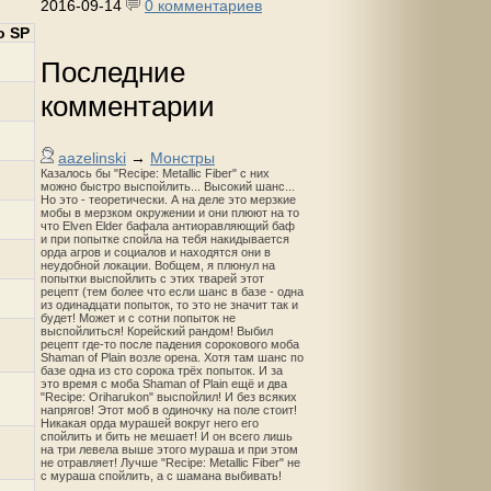
2016-09-14
0 комментариев
о SP
Последние
комментарии
aazelinski
→
Монстры
Казалось бы "Recipe: Metallic Fiber" с них
можно быстро выспойлить... Высокий шанс...
Но это - теоретически. А на деле это мерзкие
мобы в мерзком окружении и они плюют на то
что Elven Elder бафала антиоравляющий баф
и при попытке спойла на тебя накидывается
орда агров и социалов и находятся они в
неудобной локации. Вобщем, я плюнул на
попытки выспойлить с этих тварей этот
рецепт (тем более что если шанс в базе - одна
из одинадцати попыток, то это не значит так и
будет! Может и с сотни попыток не
выспойлиться! Корейский рандом! Выбил
рецепт где-то после падения сорокового моба
Shaman of Plain возле орена. Хотя там шанс по
базе одна из сто сорока трёх попыток. И за
это время с моба Shaman of Plain ещё и два
"Recipe: Oriharukon" выспойлил! И без всяких
напрягов! Этот моб в одиночку на поле стоит!
Никакая орда мурашей вокруг него его
спойлить и бить не мешает! И он всего лишь
на три левела выше этого мураша и при этом
не отравляет! Лучше "Recipe: Metallic Fiber" не
с мураша спойлить, а с шамана выбивать!