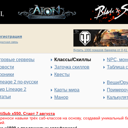
егистрация
ратная связь
Купить 1000 показов баннера от 0,41 
гровые серверы
Классы/Скиллы
NPC, мон
овости
Заточка скиллов
Таблица 
роники
Квесты
ineage 2 по-русски
Вещи/Ор
ир Lineage 2
Карты мира
Примеро
татьи
Манор
Калькуля
tiSub x550. Старт 7 августа
реноси навыки трёх саб-классов на основу, создавай уникальный б
ий.