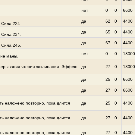
нет
0
0
6600
да
62
0
4400
 Сила 224.
да
65
0
4400
 Сила 234.
да
67
0
4400
 Сила 245.
нет
0
0
13000
ние маны.
рерывания чтения заклинания. Эффект
да
27
0
13000
да
25
0
6600
да
27
0
6600
ть наложено повторно, пока длится
да
25
0
4400
ть наложено повторно, пока длится
да
27
0
4400
ть наложено повторно, пока длится
да
27
0
4400