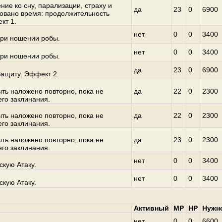
ие ко сну, парализации, страху и
да
23
0
6900
овано время: продолжительность
кт 1.
нет
0
0
3400
при ношении робы.
нет
0
0
3400
при ношении робы.
да
23
0
6900
ащиту. Эффект 2.
ыть наложено повторно, пока не
да
22
0
2300
го заклинания.
ыть наложено повторно, пока не
да
22
0
2300
го заклинания.
ыть наложено повторно, пока не
да
23
0
2300
го заклинания.
нет
0
0
3400
скую Атаку.
нет
0
0
3400
скую Атаку.
Активный
MP
HP
Нужн
нет
0
0
6600