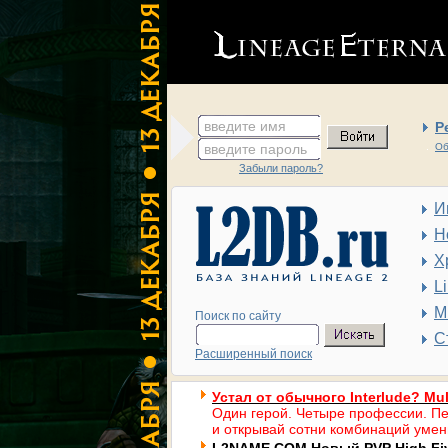
введите имя
Р
введите пароль
Об
Забыли пароль?
И
Н
Х
L
М
Поиск по сайту
С
Расширенный поиск
Устал от обычного Interlude? Mul
Один герой. Четыре профессии. Пе
и открывай сотни комбинаций умен