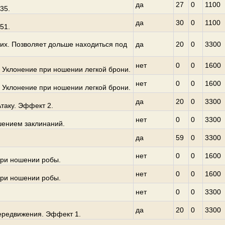
да
27
0
1100
35.
да
30
0
1100
51.
их. Позволяет дольше находиться под
да
20
0
3300
нет
0
0
1600
 Уклонение при ношении легкой брони.
нет
0
0
1600
 Уклонение при ношении легкой брони.
да
20
0
3300
таку. Эффект 2.
нет
0
0
3300
ением заклинаний.
да
59
0
3300
нет
0
0
1600
при ношении робы.
нет
0
0
1600
при ношении робы.
нет
0
0
3300
да
20
0
3300
ередвижения. Эффект 1.