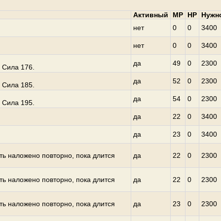
Активный
MP
HP
Нужн
нет
0
0
3400
нет
0
0
3400
да
49
0
2300
 Сила 176.
да
52
0
2300
 Сила 185.
да
54
0
2300
 Сила 195.
да
22
0
3400
да
23
0
3400
ть наложено повторно, пока длится
да
22
0
2300
ть наложено повторно, пока длится
да
22
0
2300
ть наложено повторно, пока длится
да
23
0
2300