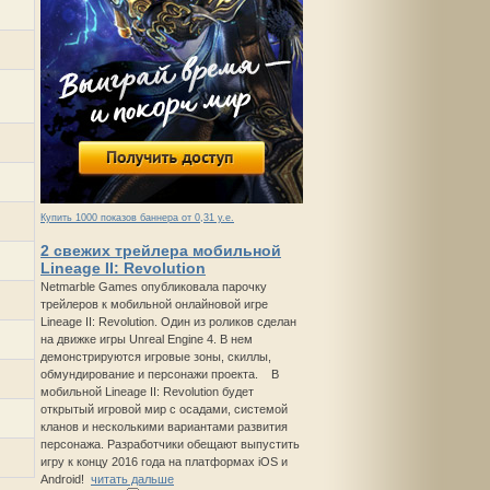
Купить 1000 показов баннера от 0,31 у.е.
2 свежих трейлера мобильной
Lineage II: Revolution
Netmarble Games опубликовала парочку
трейлеров к мобильной онлайновой игре
Lineage II: Revolution. Один из роликов сделан
на движке игры Unreal Engine 4. В нем
демонстрируются игровые зоны, скиллы,
обмундирование и персонажи проекта. В
мобильной Lineage II: Revolution будет
открытый игровой мир с осадами, системой
кланов и несколькими вариантами развития
персонажа. Разработчики обещают выпустить
игру к концу 2016 года на платформах iOS и
Android!
читать дальше