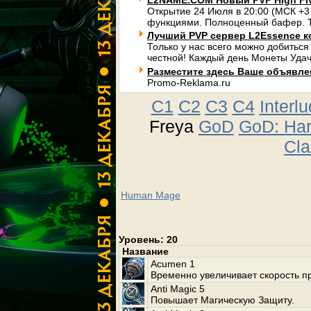
L2NAME.COM Новый PVP High Fi
Открытие 24 Июля в 20:00 (МСК +3
функциями. Полноценный бафер. Т
Лучший PVP сервер L2Essence к
Только у нас всего можно добиться
честной! Каждый день Монеты Удач
Разместите здесь Ваше объявлени
Promo-Reklama.ru
C1
C2
C3
C4
Interl
Freya
GoD
GoD: Ha
Cla
Human Mage
Уровень: 20
Название
Acumen 1
Временно увеличивает скорость п
Anti Magic 5
Повышает Магическую Защиту.