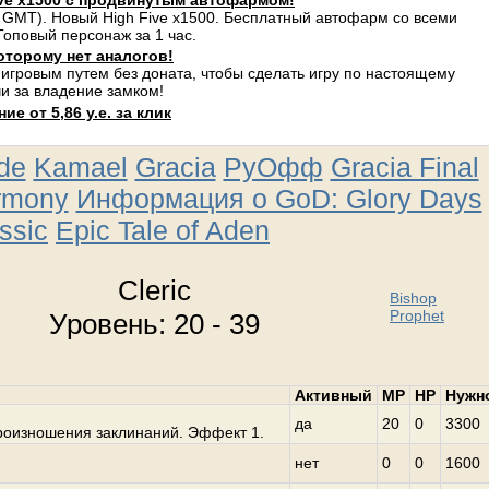
ve x1500 с продвинутым автофармом!
 GMT). Новый High Five x1500. Бесплатный автофарм со всеми
оповый персонаж за 1 час.
оторому нет аналогов!
 игровым путем без доната, чтобы сделать игру по настоящему
и за владение замком!
е от 5,86 у.е. за клик
ude
Kamael
Gracia
РуОфф
Gracia Final
rmony
Информация о GoD: Glory Days
ssic
Epic Tale of Aden
Cleric
Bishop
Prophet
Уровень: 20 - 39
Активный
MP
HP
Нужн
да
20
0
3300
роизношения заклинаний. Эффект 1.
нет
0
0
1600