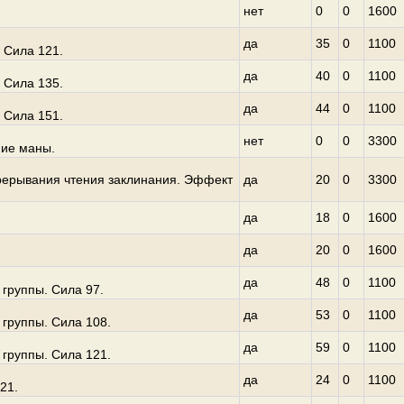
нет
0
0
1600
да
35
0
1100
 Сила 121.
да
40
0
1100
 Сила 135.
да
44
0
1100
 Сила 151.
нет
0
0
3300
ние маны.
рерывания чтения заклинания. Эффект
да
20
0
3300
да
18
0
1600
да
20
0
1600
да
48
0
1100
группы. Сила 97.
да
53
0
1100
 группы. Сила 108.
да
59
0
1100
 группы. Сила 121.
да
24
0
1100
21.