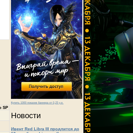
Купить 1000 показов баннера от 0,25 у.е.
о SP
Новости
Ивент Red Libra III продлится до