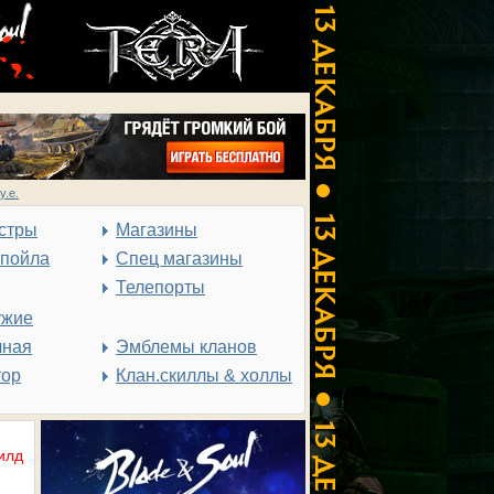
у.е.
стры
Магазины
спойла
Спец магазины
Телепорты
ужие
чная
Эмблемы кланов
тор
Клан.скиллы & холлы
илд