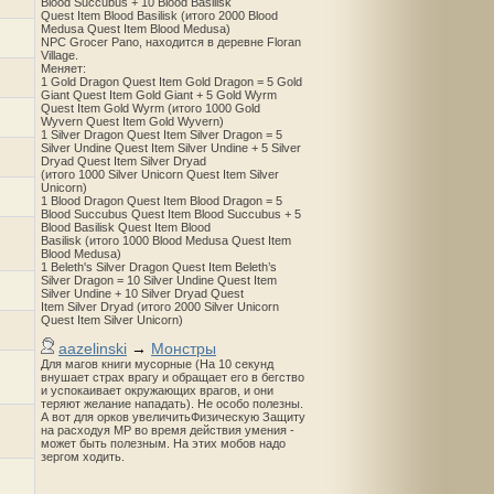
Blood Succubus + 10 Blood Basilisk
Quest Item Blood Basilisk (итого 2000 Blood
Medusa Quest Item Blood Medusa)
NPC Grocer Pano, находится в деревне Floran
Village.
Меняет:
1 Gold Dragon Quest Item Gold Dragon = 5 Gold
Giant Quest Item Gold Giant + 5 Gold Wyrm
Quest Item Gold Wyrm (итого 1000 Gold
Wyvern Quest Item Gold Wyvern)
1 Silver Dragon Quest Item Silver Dragon = 5
Silver Undine Quest Item Silver Undine + 5 Silver
Dryad Quest Item Silver Dryad
(итого 1000 Silver Unicorn Quest Item Silver
Unicorn)
1 Blood Dragon Quest Item Blood Dragon = 5
Blood Succubus Quest Item Blood Succubus + 5
Blood Basilisk Quest Item Blood
Basilisk (итого 1000 Blood Medusa Quest Item
Blood Medusa)
1 Beleth's Silver Dragon Quest Item Beleth’s
Silver Dragon = 10 Silver Undine Quest Item
Silver Undine + 10 Silver Dryad Quest
Item Silver Dryad (итого 2000 Silver Unicorn
Quest Item Silver Unicorn)
aazelinski
→
Монстры
Для магов книги мусорные (На 10 секунд
внушает страх врагу и обращает его в бегство
и успокаивает окружающих врагов, и они
теряют желание нападать). Не особо полезны.
А вот для орков увеличитьФизическую Защиту
на расходуя MP во время действия умения -
может быть полезным. На этих мобов надо
зергом ходить.