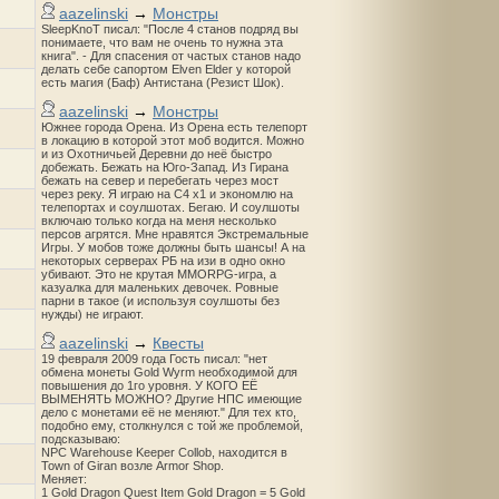
aazelinski
→
Монстры
SleepKnoT писал: "После 4 станов подряд вы
понимаете, что вам не очень то нужна эта
книга". - Для спасения от частых станов надо
делать себе сапортом Elven Elder у которой
есть магия (Баф) Антистана (Резист Шок).
aazelinski
→
Монстры
Южнее города Орена. Из Орена есть телепорт
в локацию в которой этот моб водится. Можно
и из Охотничьей Деревни до неё быстро
добежать. Бежать на Юго-Запад. Из Гирана
бежать на север и перебегать через мост
через реку. Я играю на С4 х1 и экономлю на
телепортах и соулшотах. Бегаю. И соулшоты
включаю только когда на меня несколько
персов агрятся. Мне нравятся Экстремальные
Игры. У мобов тоже должны быть шансы! А на
некоторых серверах РБ на изи в одно окно
убивают. Это не крутая MMORPG-игра, а
казуалка для маленьких девочек. Ровные
парни в такое (и используя соулшоты без
нужды) не играют.
aazelinski
→
Квесты
19 февраля 2009 года Гость писал: "нет
обмена монеты Gold Wyrm необходимой для
повышения до 1го уровня. У КОГО ЕЁ
ВЫМЕНЯТЬ МОЖНО? Другие НПС имеющие
дело с монетами её не меняют." Для тех кто,
подобно ему, столкнулся с той же проблемой,
подсказываю:
NPC Warehouse Keeper Collob, находится в
Town of Giran возле Armor Shop.
Меняет:
1 Gold Dragon Quest Item Gold Dragon = 5 Gold