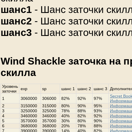
шанс1
- Шанс заточки скилл
шанс2
- Шанс заточки скилл
шанс3
- Шанс заточки скилл
Wind Shackle заточка на 
скилла
Уровень
exp
sp
шанс 1
шанс 2
шанс 3
Дополнител
заточки
Secret Book
1
3060000
306000
82%
92%
97%
Информац
2
3150000
315000
80%
90%
95%
Информац
3
3250000
325000
78%
88%
93%
Информац
4
3460000
346000
40%
82%
92%
Информац
5
3570000
357000
30%
80%
90%
Информац
6
3680000
368000
20%
78%
88%
Информац
7
3900000
390000
14%
40%
82%
Информац