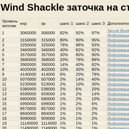
Wind Shackle заточка на 
Уровень
exp
sp
шанс 1
шанс 2
шанс 3
Дополнител
заточки
Secret Book
1
3060000
306000
82%
92%
97%
Информац
2
3150000
315000
80%
90%
95%
Информац
3
3250000
325000
78%
88%
93%
Информац
4
3460000
346000
40%
82%
92%
Информац
5
3570000
357000
30%
80%
90%
Информац
6
3680000
368000
20%
78%
88%
Информац
7
3900000
390000
14%
40%
82%
Информац
8
4020000
402000
10%
30%
80%
Информац
9
4140000
414000
6%
20%
78%
Информац
10
5070000
507000
2%
14%
40%
Информац
11
5230000
523000
2%
10%
30%
Информац
12
5380000
538000
2%
6%
20%
Информац
13
6590000
659000
1%
2%
14%
Информац
14
6800000
680000
1%
2%
10%
Информац
15
6990000
699000
1%
2%
6%
Информац
16
8570000
857000
1%
1%
2%
Информац
17
8840000
884000
1%
1%
2%
Информац
18
9090000
909000
1%
1%
2%
Информац
19
11140000
1114000
1%
1%
1%
Информац
20
11490000
1149000
1%
1%
1%
Информац