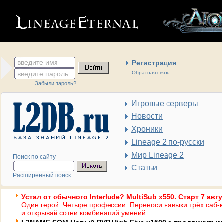
введите имя
Регистрация
введите пароль
Обратная связь
Забыли пароль?
Игровые серверы
Новости
Хроники
Lineage 2 по-русски
Мир Lineage 2
Поиск по сайту
Статьи
Расширенный поиск
Устал от обычного Interlude? MultiSub x550. Старт 7 авг
Один герой. Четыре профессии. Переноси навыки трёх саб-к
и открывай сотни комбинаций умений.