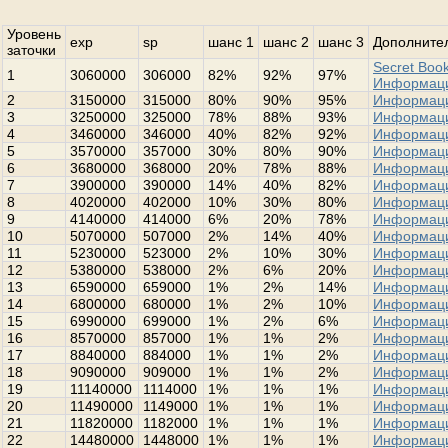
Уровень
exp
sp
шанс 1
шанс 2
шанс 3
Дополнител
заточки
Secret Book
1
3060000
306000
82%
92%
97%
Информац
2
3150000
315000
80%
90%
95%
Информац
3
3250000
325000
78%
88%
93%
Информац
4
3460000
346000
40%
82%
92%
Информац
5
3570000
357000
30%
80%
90%
Информац
6
3680000
368000
20%
78%
88%
Информац
7
3900000
390000
14%
40%
82%
Информац
8
4020000
402000
10%
30%
80%
Информац
9
4140000
414000
6%
20%
78%
Информац
10
5070000
507000
2%
14%
40%
Информац
11
5230000
523000
2%
10%
30%
Информац
12
5380000
538000
2%
6%
20%
Информац
13
6590000
659000
1%
2%
14%
Информац
14
6800000
680000
1%
2%
10%
Информац
15
6990000
699000
1%
2%
6%
Информац
16
8570000
857000
1%
1%
2%
Информац
17
8840000
884000
1%
1%
2%
Информац
18
9090000
909000
1%
1%
2%
Информац
19
11140000
1114000
1%
1%
1%
Информац
20
11490000
1149000
1%
1%
1%
Информац
21
11820000
1182000
1%
1%
1%
Информац
22
14480000
1448000
1%
1%
1%
Информац