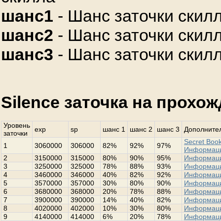
шанс1
- Шанс заточки скилл
шанс2
- Шанс заточки скилл
шанс3
- Шанс заточки скилл
Silence заточка на прохо
Уровень
exp
sp
шанс 1
шанс 2
шанс 3
Дополнител
заточки
Secret Book
1
3060000
306000
82%
92%
97%
Информац
2
3150000
315000
80%
90%
95%
Информац
3
3250000
325000
78%
88%
93%
Информац
4
3460000
346000
40%
82%
92%
Информац
5
3570000
357000
30%
80%
90%
Информац
6
3680000
368000
20%
78%
88%
Информац
7
3900000
390000
14%
40%
82%
Информац
8
4020000
402000
10%
30%
80%
Информац
9
4140000
414000
6%
20%
78%
Информац