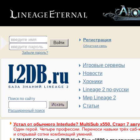
введите имя
Регистрация
введите пароль
Обратная связь
Забыли пароль?
Игровые серверы
Новости
Хроники
Lineage 2 по-русски
Мир Lineage 2
Поиск по сайту
Статьи
Расширенный поиск
Устал от обычного Interlude? MultiSub x550. Старт 7 авг
Один герой. Четыре профессии. Переноси навыки трёх саб-к
и открывай сотни комбинаций умений.