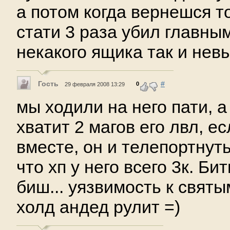
а потом когда вернешся то
стати 3 раза убил главным
некакого ящика так и нев
Гость
#
0
29 февраля 2008 13:29
мы ходили на него пати, а
хватит 2 магов его лвл, е
вместе, он и телепортнуть
что хп у него всего 3к. Бит
биш... уязвимость к святы
холд андед рулит =)