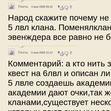
Гость
#
0
4 мая 2008 09:10
Народ скажите почему не 
5 лвл клана. Поменялклан
эвенждера все равно не 
Гость
#
0
5 мая 2008 15:14
Комментарий: а кто нить з
квест на 6лвл и описан ли
5 лвле создаешь академи
академии дают очки,так ж
кланами,существует неск