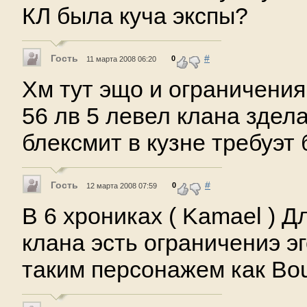
КЛ была куча экспы?
Гость
#
0
11 марта 2008 06:20
Хм тут эщо и ограничения
56 лв 5 левел клана здел
блексмит в кузне требуэт 
Гость
#
0
12 марта 2008 07:59
В 6 хрониках ( Kamael ) Д
клана эсть ограничениэ э
таким персонажем как Bou