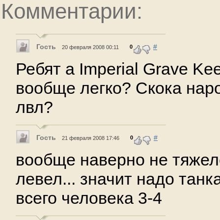
Комментарии:
Гость
#
0
20 февраля 2008 00:11
Ребят а Imperial Grave Ke
вообще легко? Скока наро
лвл?
Гость
#
0
21 февраля 2008 17:46
вообще наверно не тяжело
левел... значит надо танка
всего человека 3-4