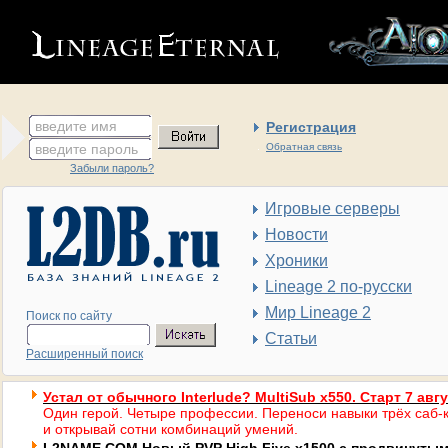
введите имя
Регистрация
введите пароль
Обратная связь
Забыли пароль?
Игровые серверы
Новости
Хроники
Lineage 2 по-русски
Мир Lineage 2
Поиск по сайту
Статьи
Расширенный поиск
Устал от обычного Interlude? MultiSub x550. Старт 7 авг
Один герой. Четыре профессии. Переноси навыки трёх саб-к
и открывай сотни комбинаций умений.