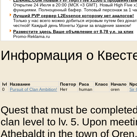
L2NAME.COM Новый PVP High Five x1500 с продвинуты
Открытие 24 Июля в 20:00 (МСК +3 GMT). Новый High Five 
функциями. Полноценный бафер. Топовый персонаж за 1 ча
Лучший PVP сервер L2Essence которому нет аналогов!
Только у нас всего можно добиться игровым путем без донат
честной! Каждый день Монеты Удачи за владение замком!
Разместите здесь Ваше объявление от 8,78 у.е. за клик
Promo-Reklama.ru
Информация о Квест
lvl
Название
Повтор
Раса
Класс
Начало
Np
0
Pursuit of Clan Ambition!
Нет
human
oren
Sir
Quest that must be completed 
clan level to lv. 5. Upon meet
Athebaldt in the town of Oren