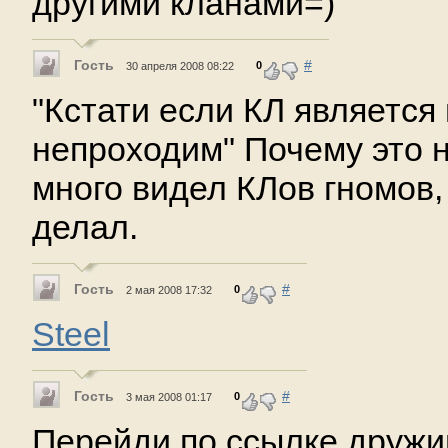
другими кланами=)
Гость
#
0
30 апреля 2008 08:22
"Кстати если КЛ является 
непроходим" Почему это 
много видел КЛов гномов,
делал.
Гость
#
0
2 мая 2008 17:32
Steel
Гость
#
0
3 мая 2008 01:17
Перейди по ссылке дружи