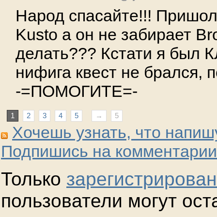
Народ спасайте!!! Пришол
Kusto а он не забирает Br
делать??? Кстати я был КЛ
нифига квест не брался, п
-=ПОМОГИТЕ=-
1
2
3
4
5
→
5
Хочешь узнать, что напиш
Подпишись на комментарии
Только
зарегистрирова
пользователи могут ост