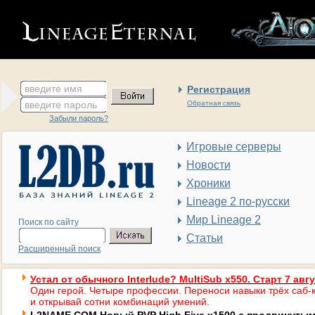
введите имя
Регистрация
введите пароль
Обратная связь
Забыли пароль?
Игровые серверы
Новости
Хроники
Lineage 2 по-русски
Мир Lineage 2
Поиск по сайту
Статьи
Расширенный поиск
Устал от обычного Interlude? MultiSub x550. Старт 7 авг
Один герой. Четыре профессии. Переноси навыки трёх саб-к
и открывай сотни комбинаций умений.