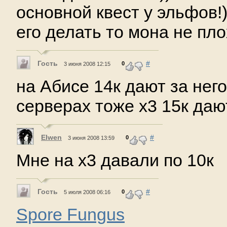
основной квест у эльфов!)
его делать то мона не пло
Гость
#
0
3 июня 2008 12:15
на Абисе 14к дают за нег
серверах тоже х3 15к даю
Elwen
#
0
3 июня 2008 13:59
Мне на х3 давали по 10к
Гость
#
0
5 июля 2008 06:16
Spore Fungus