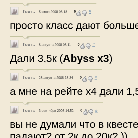
Гость
#
0
5 июля 2008 06:18
просто класс дают больш
Гость
#
0
8 августа 2008 03:11
Дали 3,5к (
Abyss x3
)
Гость
#
0
28 августа 2008 18:34
а мне на рейте х4 дали 1,5
Гость
#
0
3 сентября 2008 14:52
вы не думали что в квест
падают? от 2к до 20к? ))