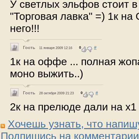
У светлых эльфов стоит в
"Торговая лавка" =) 1к н
него!!!
Гость
#
0
11 января 2009 12:16
1к на оффе ... полная жоп
моно выжить..)
Гость
#
0
28 октября 2009 21:23
2к на прелюде дали на х1
Хочешь узнать, что напиш
Подпишись на комментарии