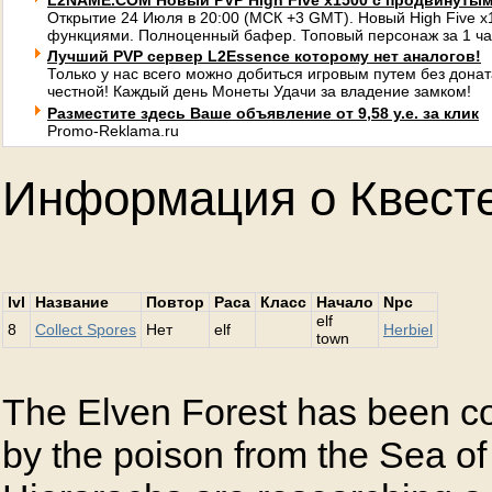
L2NAME.COM Новый PVP High Five x1500 с продвинуты
Открытие 24 Июля в 20:00 (МСК +3 GMT). Новый High Five 
функциями. Полноценный бафер. Топовый персонаж за 1 ча
Лучший PVP сервер L2Essence которому нет аналогов!
Только у нас всего можно добиться игровым путем без донат
честной! Каждый день Монеты Удачи за владение замком!
Разместите здесь Ваше объявление от 9,58 у.е. за клик
Promo-Reklama.ru
Информация о Квест
lvl
Название
Повтор
Раса
Класс
Начало
Npc
elf
8
Collect Spores
Нет
elf
Herbiel
town
The Elven Forest has been c
by the poison from the Sea o