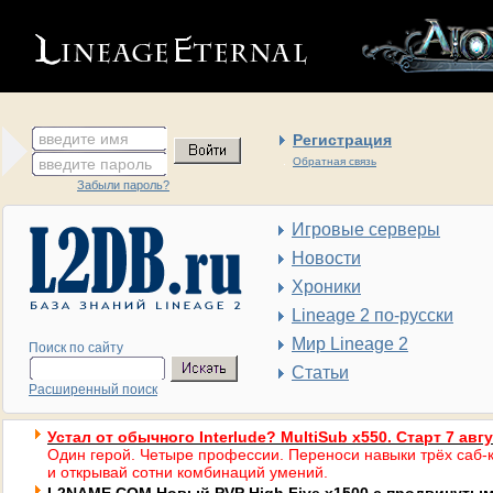
введите имя
Регистрация
введите пароль
Обратная связь
Забыли пароль?
Игровые серверы
Новости
Хроники
Lineage 2 по-русски
Мир Lineage 2
Поиск по сайту
Статьи
Расширенный поиск
Устал от обычного Interlude? MultiSub x550. Старт 7 авг
Один герой. Четыре профессии. Переноси навыки трёх саб-к
и открывай сотни комбинаций умений.