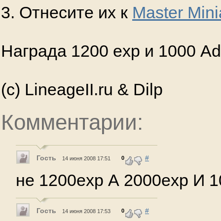
3. Отнесите их к
Master Mini
Награда 1200 exp и 1000 Ad
(с) LineageII.ru & Dilp
Комментарии:
Гость
#
0
14 июня 2008 17:51
не 1200exp А 2000exp И 
Гость
#
0
14 июня 2008 17:53