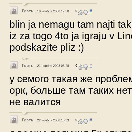
Гость
#
0
18 ноября 2008 17:58
blin ja nemagu tam najti tak
iz za togo 4to ja igraju v L
podskazite pliz :)
Гость
#
0
21 ноября 2008 03:28
у семого такая же проблем
орк, больше там таких нет
не валится
Гость
#
0
22 ноября 2008 15:33