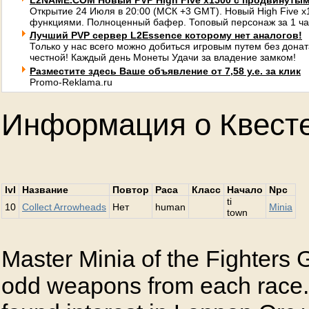
L2NAME.COM Новый PVP High Five x1500 с продвинуты
Открытие 24 Июля в 20:00 (МСК +3 GMT). Новый High Five 
функциями. Полноценный бафер. Топовый персонаж за 1 ча
Лучший PVP сервер L2Essence которому нет аналогов!
Только у нас всего можно добиться игровым путем без донат
честной! Каждый день Монеты Удачи за владение замком!
Разместите здесь Ваше объявление от 7,58 у.е. за клик
Promo-Reklama.ru
Информация о Квест
lvl
Название
Повтор
Раса
Класс
Начало
Npc
ti
10
Collect Arrowheads
Нет
human
Minia
town
Master Minia of the Fighters G
odd weapons from each race.