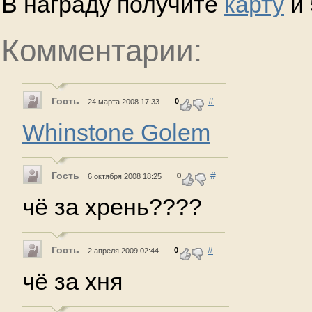
В награду получите
карту
и 
Комментарии:
Гость
#
0
24 марта 2008 17:33
Whinstone Golem
Гость
#
0
6 октября 2008 18:25
чё за хрень????
Гость
#
0
2 апреля 2009 02:44
чё за хня