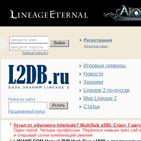
введите имя
Регистрация
введите пароль
Обратная связь
Забыли пароль?
Игровые серверы
Новости
Хроники
Lineage 2 по-русски
Мир Lineage 2
Поиск по сайту
Статьи
Расширенный поиск
Устал от обычного Interlude? MultiSub x550. Старт 7 авг
Один герой. Четыре профессии. Переноси навыки трёх саб-к
и открывай сотни комбинаций умений.