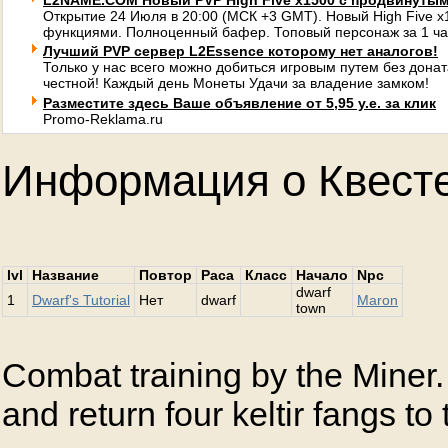
L2NAME.COM Новый PVP High Five x1500 с продвинуты
Открытие 24 Июля в 20:00 (МСК +3 GMT). Новый High Five 
функциями. Полноценный бафер. Топовый персонаж за 1 ча
Лучший PVP сервер L2Essence которому нет аналогов!
Только у нас всего можно добиться игровым путем без донат
честной! Каждый день Монеты Удачи за владение замком!
Разместите здесь Ваше объявление от 5,95 у.е. за клик
Promo-Reklama.ru
Информация о Квест
lvl
Название
Повтор
Раса
Класс
Начало
Npc
dwarf
1
Dwarf's Tutorial
Нет
dwarf
Maron
town
Combat training by the Miner.
and return four keltir fangs to