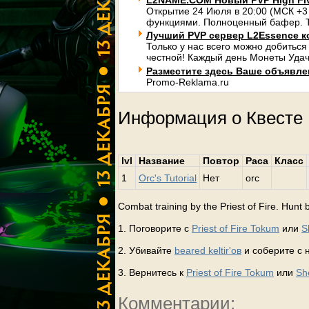
L2NAME.COM Новый PVP High Fi
Открытие 24 Июля в 20:00 (МСК +3
функциями. Полноценный бафер. Т
Лучший PVP сервер L2Essence к
Только у нас всего можно добиться
честной! Каждый день Монеты Удач
Разместите здесь Ваше объявлени
Promo-Reklama.ru
Информация о Квесте
lvl
Название
Повтор
Раса
Класс
1
Orc's Tutorial
Нет
orc
Combat training by the Priest of Fire. Hunt be
1. Поговорите с
Priest of Fire Tokum
или
S
2. Убивайте
beared keltir'ов
и соберите с 
3. Вернитесь к
Priest of Fire Tokum
или
Sh
Комментарии: