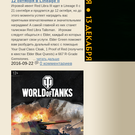
12 октября в Lineage II
Игровой ивент Red Libra III идет в Lineage II с
21 сентября и продлится до 12 октября, но до
этого момента успеет наградить вас
приятными впечатлениями и значительными
наградами! А самой главной из них станет
талисман Red Libra Talisman. Игрокам
следует общаться с Elder, каждый из которых
предлагает свои услуги. Elder Green поможет
вам разбудить дуальный класс с помощью
Your Dual Class Cloak, 1 Proof of Red (получите
в квестах Elder Blue Quests) и 667 R-Grade
Gemstones. ...
читать дальше
2016-09-22
0 комментариев