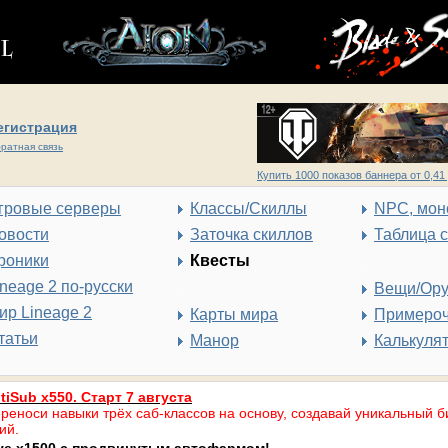
егистрация
ратная связь
Купить 1000 показов баннера от 0,41 
гровые серверы
Классы/Скиллы
NPC, мон
овости
Заточка скиллов
Таблица 
роники
Квесты
ineage 2 по-русски
Вещи/Ор
ир Lineage 2
Карты мира
Примеро
татьи
Манор
Калькуля
tiSub x550. Старт 7 августа
реноси навыки трёх саб-классов на основу, создавай уникальный б
ий.