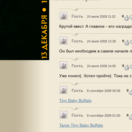
Гость
0
24 июля 2008 11:02
Крутой квест. А главное - его награда
Гость
0
24 июля 2008 13:28
Он был необходим в самом начале ли
Гость
0
24 июля 2008 14:05
Уже понял). Хотел пройти). Тока не с
Гость
0
8 сентября 2008 00:58
Tiny Baby Buffalo
Гость
0
8 сентября 2008 01:00
Tame Tiny Baby Buffalo