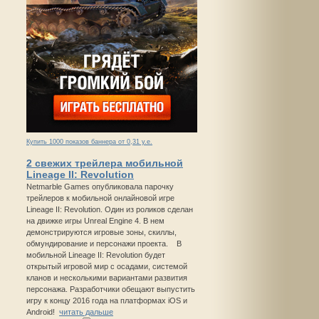
Купить 1000 показов баннера от 0,31 у.е.
2 свежих трейлера мобильной
Lineage II: Revolution
Netmarble Games опубликовала парочку
трейлеров к мобильной онлайновой игре
Lineage II: Revolution. Один из роликов сделан
на движке игры Unreal Engine 4. В нем
демонстрируются игровые зоны, скиллы,
обмундирование и персонажи проекта. В
мобильной Lineage II: Revolution будет
открытый игровой мир с осадами, системой
кланов и несколькими вариантами развития
персонажа. Разработчики обещают выпустить
игру к концу 2016 года на платформах iOS и
Android!
читать дальше