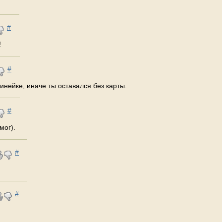
#
!
#
нейке, иначе ты оставался без карты.
#
мог).
#
#