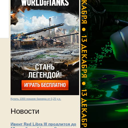
Купить 1000 показов баннера от 0,25 у.е.
Новости
Ивент Red Libra III продлится до