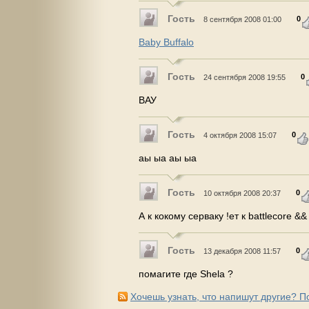
Гость
0
8 сентября 2008 01:00
Baby Buffalo
Гость
0
24 сентября 2008 19:55
ВАУ
Гость
0
4 октября 2008 15:07
аы ыа аы ыа
Гость
0
10 октября 2008 20:37
А к кокому серваку !ет к battlecore &&
Гость
0
13 декабря 2008 11:57
помагите где Shela ?
Хочешь узнать, что напишут другие? 