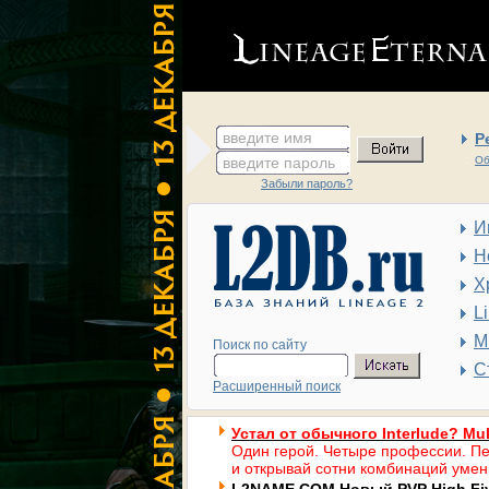
введите имя
Р
введите пароль
Об
Забыли пароль?
И
Н
Х
L
М
Поиск по сайту
С
Расширенный поиск
Устал от обычного Interlude? Mul
Один герой. Четыре профессии. Пе
и открывай сотни комбинаций умен