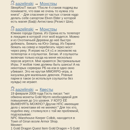
aazelinski
→
Монстры
SleepKnoT писал: "После 4 станов подряд вы
понимаете, что вам не очень то нужна эта
книга". - Для спасения от частых станов надо
делать себе сапортом Elven Elder у которой
есть магия (Баф) Антистана (Резист Шок).
aazelinski
→
Монстры
Южнее города Орена. Из Орена есть телепорт
в локацию в которой этот моб водится. Можно
и из Охотничьей Деревни до неё быстро
добежать. Бежать на Юго-Запад. Из Гирана
бежать на север и перебегать через мост
через реку. Я играю на С4 х1 и экономлю на
телепортах и соулшотах. Бегаю. И соулшоты
включаю только когда на меня несколько
персов агрятся. Мне нравятся Экстремальные
Игры. У мобов тоже должны быть шансы! А на
некоторых серверах РБ на изи в одно окно
убивают. Это не крутая MMORPG-игра, а
казуалка для маленьких девочек. Ровные
парни в такое (и используя соулшоты без
нужды) не играют.
aazelinski
→
Квесты
19 февраля 2009 года Гость писал: "нет
обмена монеты Gold Wyrm необходимой для
повышения до 1го уровня. У КОГО ЕЁ
ВЫМЕНЯТЬ МОЖНО? Другие НПС имеющие
дело с монетами её не меняют." Для тех кто,
подобно ему, столкнулся с той же проблемой,
подсказываю:
NPC Warehouse Keeper Collob, находится в
Town of Giran возле Armor Shop.
Меняет:
1 Gold Dragon Quest Item Gold Dragon = 5 Gold