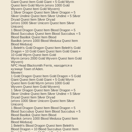
Giant Quest Item Gold Giant + 5 Gold Wyrm
Quest Item Gold Wyrm (итого 1000 Gold
Wyvern Quest Item Gold Wyvern)
1 Silver Dragon Quest Item Silver Dragon = 5
Silver Undine Quest Item Silver Undine + 5 Silver
Dryad Quest Item Silver Dryad
(итого 1000 Silver Unicorn Quest Item Silver
Unicorn)
1 Blood Dragon Quest Item Blood Dragon = 5
Blood Succubus Quest Item Blood Succubus + 5
Blood Basilisk Quest Item Blood
Basilisk (итого 1000 Blood Medusa Quest Item
Blood Medusa)
1 Beleth's Gold Dragon Quest Item Beleth’s Gold
Dragon = 10 Gold Giant Quest Item Gold Giant +
10 Gold Wyrm Quest Item Gold
Wyrm (итого 2000 Gold Wyvern Quest Item Gold
Wyvern)
NPC Head Blacksmith Ferris, находится в
кузнице Town of Aden.
Меняет:
1 Gold Dragon Quest Item Gold Dragon = 5 Gold
Giant Quest Item Gold Giant + 5 Gold Wyrm
Quest Item Gold Wyrm (итого 1000 Gold
Wyvern Quest Item Gold Wyvern)
1 Silver Dragon Quest Item Silver Dragon = 5
Silver Undine Quest Item Silver Undine + 5 Silver
Dryad Quest Item Silver Dryad
(итого 1000 Silver Unicorn Quest Item Silver
Unicorn)
1 Blood Dragon Quest Item Blood Dragon = 5
Blood Succubus Quest Item Blood Succubus + 5
Blood Basilisk Quest Item Blood
Basilisk (итого 1000 Blood Medusa Quest Item
Blood Medusa)
1 Beleth's Blood Dragon Quest Item Beleth’s
Blood Dragon = 10 Blood Succubus Quest Item