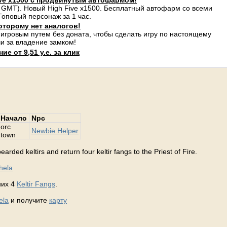
ve x1500 с продвинутым автофармом!
 GMT). Новый High Five x1500. Бесплатный автофарм со всеми
оповый персонаж за 1 час.
оторому нет аналогов!
 игровым путем без доната, чтобы сделать игру по настоящему
и за владение замком!
е от 9,51 у.е. за клик
Начало
Npc
orc
Newbie Helper
town
arded keltirs and return four keltir fangs to the Priest of Fire.
hela
них 4
Keltir Fangs
.
ela
и получите
карту