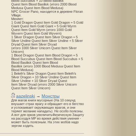
Blood Succubus + 10 Blood Basilisk
Quest Item Blood Basilisk (итого 2000 Blood
Medusa Quest Item Blood Medusa)
NPC Grocer Pano, находится в деревне Floran
Village.
Меняет:
1 Gold Dragon Quest Item Gold Dragon = 5 Gold
Giant Quest Item Gold Giant + 5 Gold Wyrm
Quest Item Gold Wyrm (итого 1000 Gold
Wyvern Quest Item Gold Wyvern)
1 Silver Dragon Quest Item Silver Dragon = 5
Silver Undine Quest Item Silver Undine + 5 Silver
Dryad Quest Item Silver Dryad
(итого 1000 Silver Unicorn Quest Item Silver
Unicorn)
1 Blood Dragon Quest Item Blood Dragon = 5
Blood Succubus Quest Item Blood Succubus + 5
Blood Basilisk Quest Item Blood
Basilisk (итого 1000 Blood Medusa Quest Item
Blood Medusa)
1 Beleth's Silver Dragon Quest Item Beleth’s
Silver Dragon = 10 Silver Undine Quest Item
Silver Undine + 10 Silver Dryad Quest
Item Silver Dryad (итого 2000 Silver Unicorn
Quest Item Silver Unicorn)
aazelinski
→
Монстры
Для магов книги мусорные (На 10 секунд
внушает страх врагу и обращает его в бегство
и успокаивает окружающих врагов, и они
теряют желание нападать). Не особо полезны.
А вот для орков увеличитьФизическую Защиту
на расходуя MP во время действия умения -
может быть полезным. На этих мобов надо
зергом ходить.