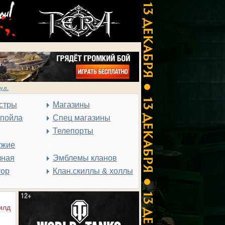
у.е.
стры
Магазины
спойла
Спец магазины
Телепорты
ужие
чная
Эмблемы кланов
тор
Клан.скиллы & холлы
илд