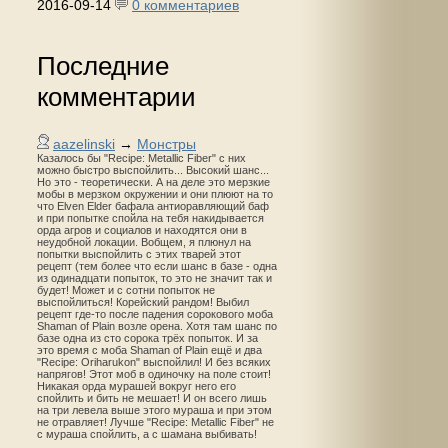
2016-09-14
0 комментариев
Последние
комментарии
aazelinski
→
Монстры
Казалось бы "Recipe: Metallic Fiber" с них
можно быстро выспойлить... Высокий шанс...
Но это - теоретически. А на деле это мерзкие
мобы в мерзком окружении и они плюют на то
что Elven Elder бафала антиоравляющий баф
и при попытке спойла на тебя накидывается
орда агров и социалов и находятся они в
неудобной локации. Вобщем, я плюнул на
попытки выспойлить с этих тварей этот
рецепт (тем более что если шанс в базе - одна
из одинадцати попыток, то это не значит так и
будет! Может и с сотни попыток не
выспойлиться! Корейский рандом! Выбил
рецепт где-то после падения сорокового моба
Shaman of Plain возле орена. Хотя там шанс по
базе одна из сто сорока трёх попыток. И за
это время с моба Shaman of Plain ещё и два
"Recipe: Oriharukon" выспойлил! И без всяких
напрягов! Этот моб в одиночку на поле стоит!
Никакая орда мурашей вокруг него его
спойлить и бить не мешает! И он всего лишь
на три левела выше этого мураша и при этом
не отравляет! Лучше "Recipe: Metallic Fiber" не
с мураша спойлить, а с шамана выбивать!