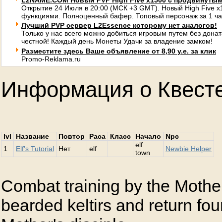
L2NAME.COM Новый PVP High Five x1500 с продвинуты
Открытие 24 Июля в 20:00 (МСК +3 GMT). Новый High Five 
функциями. Полноценный бафер. Топовый персонаж за 1 ча
Лучший PVP сервер L2Essence которому нет аналогов!
Только у нас всего можно добиться игровым путем без донат
честной! Каждый день Монеты Удачи за владение замком!
Разместите здесь Ваше объявление от 8,90 у.е. за клик
Promo-Reklama.ru
Информация о Квест
lvl
Название
Повтор
Раса
Класс
Начало
Npc
elf
1
Elf's Tutorial
Нет
elf
Newbie Helper
town
Combat training by the Mother
bearded keltirs and return four