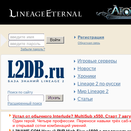
введите имя
Регистрация
введите пароль
Обратная связь
Забыли пароль?
Игровые серверы
Новости
Хроники
Lineage 2 по-русски
Мир Lineage 2
Поиск по сайту
Статьи
Расширенный поиск
Устал от обычного Interlude? MultiSub x550. Старт 7 авг
Один герой. Четыре профессии. Переноси навыки трёх саб-к
и открывай сотни комбинаций умений.