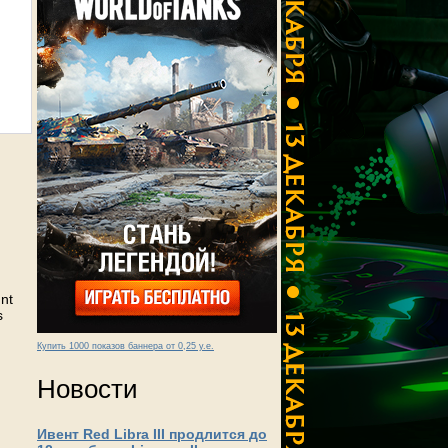
unt
s
Купить 1000 показов баннера от 0,25 у.е.
Новости
Ивент Red Libra III продлится до