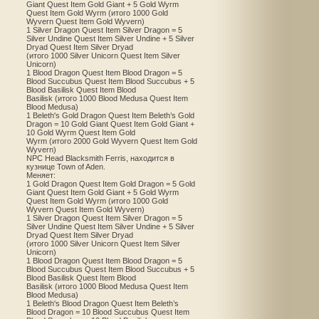
Giant Quest Item Gold Giant + 5 Gold Wyrm
Quest Item Gold Wyrm (итого 1000 Gold
Wyvern Quest Item Gold Wyvern)
1 Silver Dragon Quest Item Silver Dragon = 5
Silver Undine Quest Item Silver Undine + 5 Silver
Dryad Quest Item Silver Dryad
(итого 1000 Silver Unicorn Quest Item Silver
Unicorn)
1 Blood Dragon Quest Item Blood Dragon = 5
Blood Succubus Quest Item Blood Succubus + 5
Blood Basilisk Quest Item Blood
Basilisk (итого 1000 Blood Medusa Quest Item
Blood Medusa)
1 Beleth's Gold Dragon Quest Item Beleth’s Gold
Dragon = 10 Gold Giant Quest Item Gold Giant +
10 Gold Wyrm Quest Item Gold
Wyrm (итого 2000 Gold Wyvern Quest Item Gold
Wyvern)
NPC Head Blacksmith Ferris, находится в
кузнице Town of Aden.
Меняет:
1 Gold Dragon Quest Item Gold Dragon = 5 Gold
Giant Quest Item Gold Giant + 5 Gold Wyrm
Quest Item Gold Wyrm (итого 1000 Gold
Wyvern Quest Item Gold Wyvern)
1 Silver Dragon Quest Item Silver Dragon = 5
Silver Undine Quest Item Silver Undine + 5 Silver
Dryad Quest Item Silver Dryad
(итого 1000 Silver Unicorn Quest Item Silver
Unicorn)
1 Blood Dragon Quest Item Blood Dragon = 5
Blood Succubus Quest Item Blood Succubus + 5
Blood Basilisk Quest Item Blood
Basilisk (итого 1000 Blood Medusa Quest Item
Blood Medusa)
1 Beleth's Blood Dragon Quest Item Beleth’s
Blood Dragon = 10 Blood Succubus Quest Item