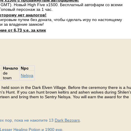
ve x1500 с продвинутым автофармом!
 GMT). Новый High Five x1500. Бесплатный автофарм со всеми
оповый персонаж за 1 час.
оторому нет аналогов!
 игровым путем без доната, чтобы сделать игру по настоящему
и за владение замком!
е от 6,73 у.е. за клик
с
Начало
Npc
de
Nelsya
town
 held soon in the Dark Elven Village. Before the ceremony there is a h
len's Hunt. If you can hunt brown keltirs and ashen wolves during Shilen'
irteen and bring them to Sentry Nelsya. You will earn the award for the
 тех пор, пока не накопите 13
Dark Bezoars
.
Lesser Healing Potion
и 1900 exp.