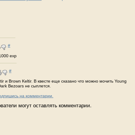
#
 1000 exp
#
tir и Brown Keltir. В квесте еще сказано что можно мочить Young
 Dark Bezoars не сыплется.
Подпишись на комментарии.
ватели могут оставлять комментарии.