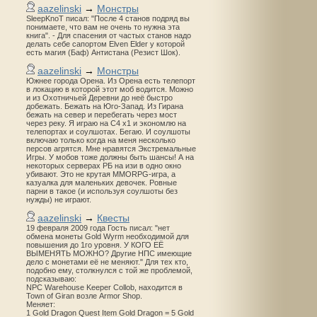
aazelinski
→
Монстры
SleepKnoT писал: "После 4 станов подряд вы
понимаете, что вам не очень то нужна эта
книга". - Для спасения от частых станов надо
делать себе сапортом Elven Elder у которой
есть магия (Баф) Антистана (Резист Шок).
aazelinski
→
Монстры
Южнее города Орена. Из Орена есть телепорт
в локацию в которой этот моб водится. Можно
и из Охотничьей Деревни до неё быстро
добежать. Бежать на Юго-Запад. Из Гирана
бежать на север и перебегать через мост
через реку. Я играю на С4 х1 и экономлю на
телепортах и соулшотах. Бегаю. И соулшоты
включаю только когда на меня несколько
персов агрятся. Мне нравятся Экстремальные
Игры. У мобов тоже должны быть шансы! А на
некоторых серверах РБ на изи в одно окно
убивают. Это не крутая MMORPG-игра, а
казуалка для маленьких девочек. Ровные
парни в такое (и используя соулшоты без
нужды) не играют.
aazelinski
→
Квесты
19 февраля 2009 года Гость писал: "нет
обмена монеты Gold Wyrm необходимой для
повышения до 1го уровня. У КОГО ЕЁ
ВЫМЕНЯТЬ МОЖНО? Другие НПС имеющие
дело с монетами её не меняют." Для тех кто,
подобно ему, столкнулся с той же проблемой,
подсказываю:
NPC Warehouse Keeper Collob, находится в
Town of Giran возле Armor Shop.
Меняет:
1 Gold Dragon Quest Item Gold Dragon = 5 Gold