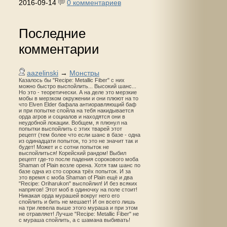
2016-09-14
0 комментариев
Последние
комментарии
aazelinski
→
Монстры
Казалось бы "Recipe: Metallic Fiber" с них
можно быстро выспойлить... Высокий шанс...
Но это - теоретически. А на деле это мерзкие
мобы в мерзком окружении и они плюют на то
что Elven Elder бафала антиоравляющий баф
и при попытке спойла на тебя накидывается
орда агров и социалов и находятся они в
неудобной локации. Вобщем, я плюнул на
попытки выспойлить с этих тварей этот
рецепт (тем более что если шанс в базе - одна
из одинадцати попыток, то это не значит так и
будет! Может и с сотни попыток не
выспойлиться! Корейский рандом! Выбил
рецепт где-то после падения сорокового моба
Shaman of Plain возле орена. Хотя там шанс по
базе одна из сто сорока трёх попыток. И за
это время с моба Shaman of Plain ещё и два
"Recipe: Oriharukon" выспойлил! И без всяких
напрягов! Этот моб в одиночку на поле стоит!
Никакая орда мурашей вокруг него его
спойлить и бить не мешает! И он всего лишь
на три левела выше этого мураша и при этом
не отравляет! Лучше "Recipe: Metallic Fiber" не
с мураша спойлить, а с шамана выбивать!