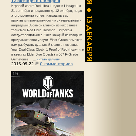
12 октября в Lineage II
Игровой ивент Red Libra III идет в Lineage II с
21 сентября и продлится до 12 октября, но до
этого момента успеет наградить вас
приятными впечатлениями и значительными
наградами! А самой главной из них станет
талисман Red Libra Talisman. Игрокам
следует общаться с Elder, каждый из которых
предлагает свои услуги. Elder Green поможет
вам разбудить дуальный класс с помощью
Your Dual Class Cloak, 1 Proof of Red (получите
в квестах Elder Blue Quests) и 667 R-Grade
Gemstones. ...
читать дальше
2016-09-22
0 комментариев