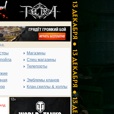
у.е.
стры
Магазины
спойла
Спец магазины
Телепорты
ужие
чная
Эмблемы кланов
тор
Клан.скиллы & холлы
илд