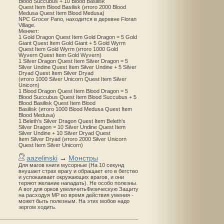
Blood Succubus + 10 Blood Basilisk
Quest Item Blood Basilisk (итого 2000 Blood
Medusa Quest Item Blood Medusa)
NPC Grocer Pano, находится в деревне Floran
Village.
Меняет:
1 Gold Dragon Quest Item Gold Dragon = 5 Gold
Giant Quest Item Gold Giant + 5 Gold Wyrm
Quest Item Gold Wyrm (итого 1000 Gold
Wyvern Quest Item Gold Wyvern)
1 Silver Dragon Quest Item Silver Dragon = 5
Silver Undine Quest Item Silver Undine + 5 Silver
Dryad Quest Item Silver Dryad
(итого 1000 Silver Unicorn Quest Item Silver
Unicorn)
1 Blood Dragon Quest Item Blood Dragon = 5
Blood Succubus Quest Item Blood Succubus + 5
Blood Basilisk Quest Item Blood
Basilisk (итого 1000 Blood Medusa Quest Item
Blood Medusa)
1 Beleth's Silver Dragon Quest Item Beleth’s
Silver Dragon = 10 Silver Undine Quest Item
Silver Undine + 10 Silver Dryad Quest
Item Silver Dryad (итого 2000 Silver Unicorn
Quest Item Silver Unicorn)
aazelinski
→
Монстры
Для магов книги мусорные (На 10 секунд
внушает страх врагу и обращает его в бегство
и успокаивает окружающих врагов, и они
теряют желание нападать). Не особо полезны.
А вот для орков увеличитьФизическую Защиту
на расходуя MP во время действия умения -
может быть полезным. На этих мобов надо
зергом ходить.