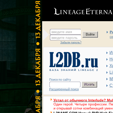
введите имя
Р
введите пароль
Об
Забыли пароль?
И
Н
Х
L
М
Поиск по сайту
С
Расширенный поиск
Устал от обычного Interlude? Mul
Один герой. Четыре профессии. Пе
и открывай сотни комбинаций умен