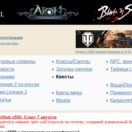
егистрация
ратная связь
Купить 1000 показов баннера от 0,41 
гровые серверы
Классы/Скиллы
NPC, мон
овости
Заточка скиллов
Таблица 
роники
Квесты
ineage 2 по-русски
Вещи/Ор
ир Lineage 2
Карты мира
Примеро
татьи
Манор
Калькуля
tiSub x550. Старт 7 августа
реноси навыки трёх саб-классов на основу, создавай уникальный б
ий.