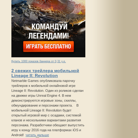
Купить 1000 показов баннера от 0,31 у.е.
2 свежих трейлера мобильной
Lineage II: Revolution
Netmarble Games опубликовала парочку
трейлеров к мобильной онлайновой игре
Lineage II: Revolution. Один из роликов сделан
на движке игры Unreal Engine 4. В нем
демонстрируются игровые зоны, скиллы,
обмундирование и персонажи проекта. В
мобильной Lineage II: Revolution будет
открытый игровой мир с осадами, системой
кланов и несколькими вариантами развития
персонажа. Разработчики обещают выпустить
игру к концу 2016 года на платформах iOS и
Android!
читать дальше