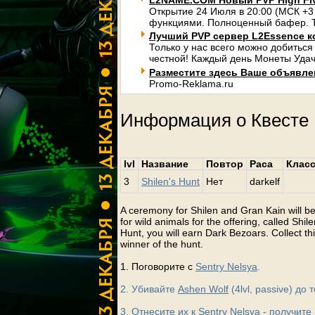
L2NAME.COM Новый PVP High Fi
Открытие 24 Июля в 20:00 (МСК +3
функциями. Полноценный бафер. Т
Лучший PVP сервер L2Essence к
Только у нас всего можно добиться
честной! Каждый день Монеты Удач
Разместите здесь Ваше объявлени
Promo-Reklama.ru
Информация о Квесте
lvl
Название
Повтор
Раса
Клас
3
Shilen's Hunt
Нет
darkelf
A ceremony for Shilen and Gran Kain will be
for wild animals for the offering, called Shi
Hunt, you will earn Dark Bezoars. Collect th
winner of the hunt.
1. Поговорите с
Sentry Nelsya
.
2. Убивайте
Ashen Wolf
(4lvl, passive) до
3. Отнесите их к
Sentry Nelsya
- получите