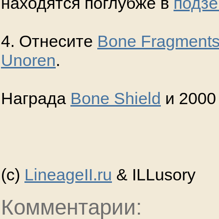
находятся поглубже в
подз
4. Отнесите
Bone Fragment
Unoren
.
Награда
Bone Shield
и 2000 
(с)
LineageII.ru
& ILLusory
Комментарии: