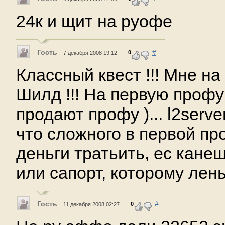
24к и щит на руофе
Гость
#
0
7 декабря 2008 19:12
Классный квест !!! Мне на
Шилд !!! На первую профу 
продают профу )... l2serv
что сложного в первой пр
деньги тратьить, ес кане
или сапорт, которому лень
Гость
#
0
11 декабря 2008 02:27