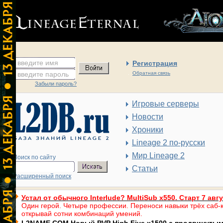
введите имя
Регистрация
введите пароль
Обратная связь
Забыли пароль?
Игровые серверы
Новости
Хроники
Lineage 2 по-русски
Мир Lineage 2
Поиск по сайту
Статьи
Расширенный поиск
Устал от обычного Interlude? MultiSub x550. Старт 7 авг
Один герой. Четыре профессии. Переноси навыки трёх саб-к
открывай сотни комбинаций умений.