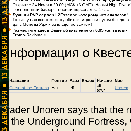
L2NAME.COM Новый PVP High Five x1500 с продвинуты
Открытие 24 Июля в 20:00 (МСК +3 GMT). Новый High Five 
Полноценный бафер. Топовый персонаж за 1 час.
Лучший PVP сервер L2Essence которому нет аналогов!
Только у нас всего можно добиться игровым путем без дона
день Монеты Удачи за владение замком!
Разместите здесь Ваше объявление от 6,63 у.е. за клик
Promo-Reklama.ru
Информация о Квест
lvl
Название
Повтор
Раса
Класс
Начало
Npc
elf
12
Curse of the Fortress
Нет
elf
Unoren
town
Trader Unoren says that the 
in the Underground Fortress, 