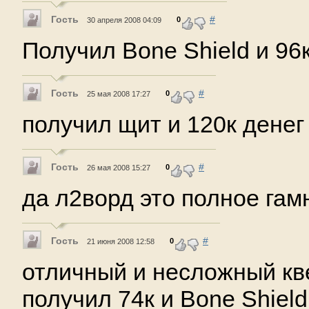
Гость
#
0
30 апреля 2008 04:09
Получил Bone Shield и 96к
Гость
#
0
25 мая 2008 17:27
получил щит и 120к денег 
Гость
#
0
26 мая 2008 15:27
да л2ворд это полное гам
Гость
#
0
21 июня 2008 12:58
отличный и несложный кве
получил 74к и Bone Shield