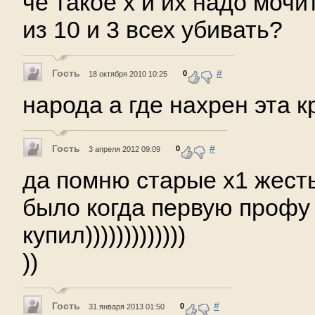
чё такое x и их надо мочи
из 10 и 3 всех убивать?
Гость
#
0
18 октября 2010 10:25
народа а где нахрен эта 
Гость
#
0
3 апреля 2012 09:09
да помню старые х1 жесть
было когда первую профу
купил)))))))))))))
))
Гость
#
0
31 января 2013 01:50