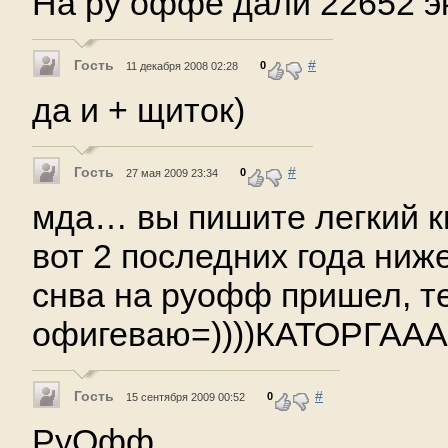
На ру оффе дали 22652 э
Гость
#
0
11 декабря 2008 02:28
да и + щиток)
Гость
#
0
27 мая 2009 23:34
мда… вы пишите легкий кв
вот 2 последних года ниж
снва на руофф пришел, т
офигеваю=))))КАТОРГААА!!
Гость
#
0
15 сентября 2009 00:52
РуОфф