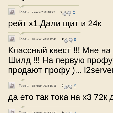
Гость
#
0
7 июля 2008 01:27
рейт х1.Дали щит и 24к
Гость
#
0
16 июля 2008 12:41
Классный квест !!! Мне на
Шилд !!! На первую профу 
продают профу )... l2server
Гость
#
0
18 июля 2008 16:11
да ето так тока на х3 72к
Гость
#
0
22 июля 2008 13:27