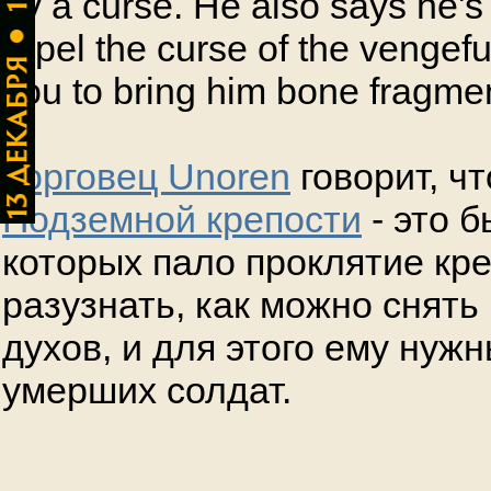
by a curse. He also says he's 
repel the curse of the vengefu
you to bring him bone fragmen
Торговец Unoren
говорит, ч
Подземной крепости
- это 
которых пало проклятие кре
разузнать, как можно снять
духов, и для этого ему нуж
умерших солдат.