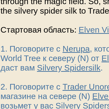
through the magic field. So, s
the silvery spider silk to Tra
Стартовая область:
Elven Vi
1. Поговорите с
Nerupa
, ко
World Tree к северу (N) от
El
даст вам
Silvery Spidersilk
.
2. Поговорите с
Trader Unor
магазине на севере (N)
Elve
возьмет у вас
Silvery Spiders