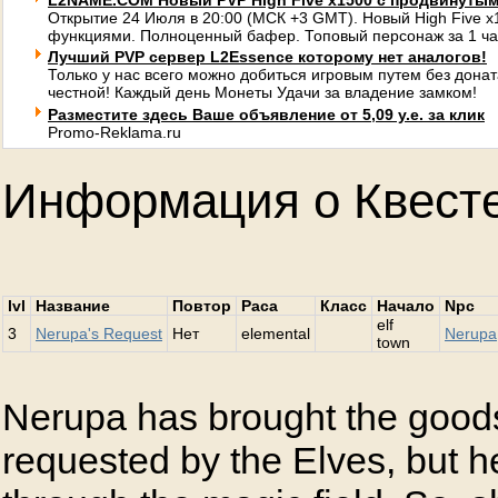
L2NAME.COM Новый PVP High Five x1500 с продвинуты
Открытие 24 Июля в 20:00 (МСК +3 GMT). Новый High Five 
функциями. Полноценный бафер. Топовый персонаж за 1 ча
Лучший PVP сервер L2Essence которому нет аналогов!
Только у нас всего можно добиться игровым путем без донат
честной! Каждый день Монеты Удачи за владение замком!
Разместите здесь Ваше объявление от 5,09 у.е. за клик
Promo-Reklama.ru
Информация о Квест
lvl
Название
Повтор
Раса
Класс
Начало
Npc
elf
3
Nerupa's Request
Нет
elemental
Nerupa
town
Nerupa has brought the good
requested by the Elves, but 