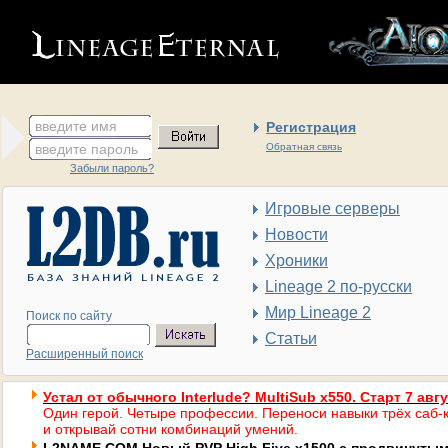
введите имя
Регистрация
введите пароль
Обратная связь
Забыли пароль?
Игровые серверы
Новости
Хроники
Lineage 2 по-русски
Мир Lineage 2
Поиск по сайту
Статьи
Расширенный поиск
Устал от обычного Interlude? MultiSub x550. Старт 7 авг
Один герой. Четыре профессии. Переноси навыки трёх саб-к
и открывай сотни комбинаций умений.