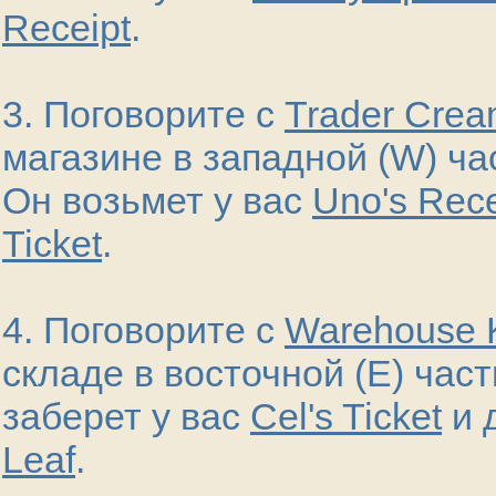
Receipt
.
3. Поговорите с
Trader Cre
магазине в западной (W) ч
Он возьмет у вас
Uno's Rece
Ticket
.
4. Поговорите с
Warehouse K
складе в восточной (E) час
заберет у вас
Cel's Ticket
и 
Leaf
.