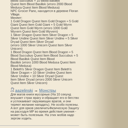
Blood Succubus + 10 Blood Basilisk
Quest Item Blood Basilisk (итого 2000 Blood
Medusa Quest Item Blood Medusa)
NPC Grocer Pano, находится в деревне Floran
Village.
Меняет:
1 Gold Dragon Quest Item Gold Dragon = 5 Gold
Giant Quest Item Gold Giant + 5 Gold Wyrm
Quest Item Gold Wyrm (итого 1000 Gold
Wyvern Quest Item Gold Wyvern)
1 Silver Dragon Quest Item Silver Dragon = 5
Silver Undine Quest Item Silver Undine + 5 Silver
Dryad Quest Item Silver Dryad
(итого 1000 Silver Unicorn Quest Item Silver
Unicorn)
1 Blood Dragon Quest Item Blood Dragon = 5
Blood Succubus Quest Item Blood Succubus + 5
Blood Basilisk Quest Item Blood
Basilisk (итого 1000 Blood Medusa Quest Item
Blood Medusa)
1 Beleth's Silver Dragon Quest Item Beleth’s
Silver Dragon = 10 Silver Undine Quest Item
Silver Undine + 10 Silver Dryad Quest
Item Silver Dryad (итого 2000 Silver Unicorn
Quest Item Silver Unicorn)
aazelinski
→
Монстры
Для магов книги мусорные (На 10 секунд
внушает страх врагу и обращает его в бегство
и успокаивает окружающих врагов, и они
теряют желание нападать). Не особо полезны.
А вот для орков увеличитьФизическую Защиту
на расходуя MP во время действия умения -
может быть полезным. На этих мобов надо
зергом ходить.