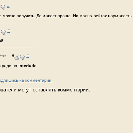
#
е можно получить. Да и квест проще. На малых рейтах норм квесты
#
ой.
#
0
3:49
граде на
Interlude
:
Подпишись на комментарии.
ватели могут оставлять комментарии.