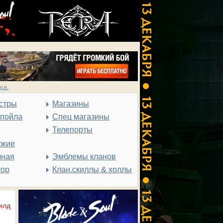
у.е.
стры
Магазины
спойла
Спец магазины
Телепорты
ужие
чная
Эмблемы кланов
тор
Клан.скиллы & холлы
илд