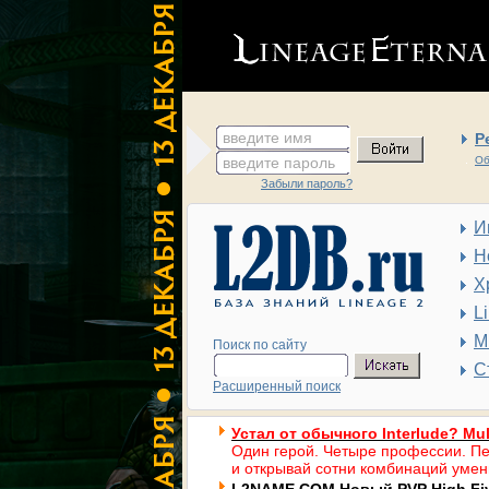
введите имя
Р
введите пароль
Об
Забыли пароль?
И
Н
Х
L
М
Поиск по сайту
С
Расширенный поиск
Устал от обычного Interlude? Mul
Один герой. Четыре профессии. Пе
и открывай сотни комбинаций умен