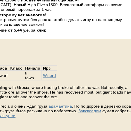
ve x1500 с продвинутым автофармом!
 GMT). Новый High Five x1500. Бесплатный автофарм со всеми
оповый персонаж за 1 час.
оторому нет аналогов!
 игровым путем без доната, чтобы сделать игру по настоящему
и за владение замком!
е от 5,44 у.е. за клик
аса
Класс
Начало
Npc
ti
warf
Wilford
town
 with Grecia, where trading broke off after the war. But recently, a
ite ore all over the shore. He has recovered most, but giant toads ha
giant toads and recover the ore.
recia и очень ждал груза
адамантина
. Но по дороге в деревню кор
ть груза была раскидана по побережью.
Завскладом
сумел собрать 
 лягушки
.