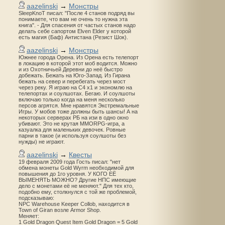
aazelinski
→
Монстры
SleepKnoT писал: "После 4 станов подряд вы
понимаете, что вам не очень то нужна эта
книга". - Для спасения от частых станов надо
делать себе сапортом Elven Elder у которой
есть магия (Баф) Антистана (Резист Шок).
aazelinski
→
Монстры
Южнее города Орена. Из Орена есть телепорт
в локацию в которой этот моб водится. Можно
и из Охотничьей Деревни до неё быстро
добежать. Бежать на Юго-Запад. Из Гирана
бежать на север и перебегать через мост
через реку. Я играю на С4 х1 и экономлю на
телепортах и соулшотах. Бегаю. И соулшоты
включаю только когда на меня несколько
персов агрятся. Мне нравятся Экстремальные
Игры. У мобов тоже должны быть шансы! А на
некоторых серверах РБ на изи в одно окно
убивают. Это не крутая MMORPG-игра, а
казуалка для маленьких девочек. Ровные
парни в такое (и используя соулшоты без
нужды) не играют.
aazelinski
→
Квесты
19 февраля 2009 года Гость писал: "нет
обмена монеты Gold Wyrm необходимой для
повышения до 1го уровня. У КОГО ЕЁ
ВЫМЕНЯТЬ МОЖНО? Другие НПС имеющие
дело с монетами её не меняют." Для тех кто,
подобно ему, столкнулся с той же проблемой,
подсказываю:
NPC Warehouse Keeper Collob, находится в
Town of Giran возле Armor Shop.
Меняет:
1 Gold Dragon Quest Item Gold Dragon = 5 Gold