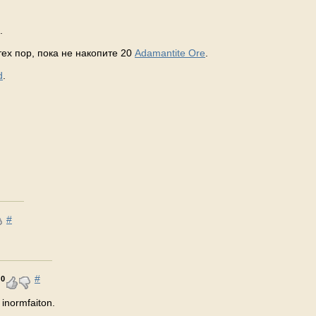
.
 тех пор, пока не накопите 20
Adamantite Ore
.
d
.
#
#
0
 inormfaiton.