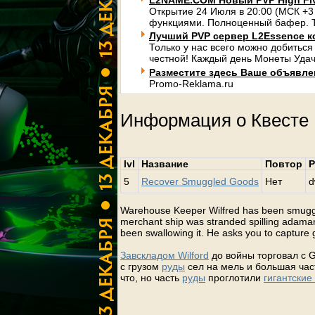
L2NAME.COM Новый PVP High Fi
Открытие 24 Июля в 20:00 (МСК +3
функциями. Полноценный бафер. Т
Лучший PVP сервер L2Essence к
Только у нас всего можно добиться
честной! Каждый день Монеты Удач
Разместите здесь Ваше объявлени
Promo-Reklama.ru
Информация о Квесте
lvl
Название
Повтор
Р
5
Recover Smuggled Goods
Нет
d
Warehouse Keeper Wilfred has been smuggling
merchant ship was stranded spilling adamant
been swallowing it. He asks you to capture 
Завскладом Wilford
до войны торговал с G
с грузом
руды
сел на мель и большая час
что, но часть
руды
проглотили
гигантские