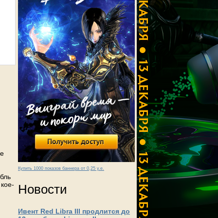
ve
Купить 1000 показов баннера от 0,25 у.е.
абль
кое-
Новости
Ивент Red Libra III продлится до