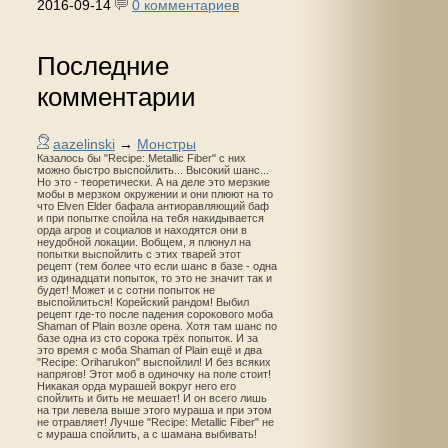
2016-09-14
0 комментариев
Последние
комментарии
aazelinski
→
Монстры
Казалось бы "Recipe: Metallic Fiber" с них
можно быстро выспойлить... Высокий шанс...
Но это - теоретически. А на деле это мерзкие
мобы в мерзком окружении и они плюют на то
что Elven Elder бафала антиоравляющий баф
и при попытке спойла на тебя накидывается
орда агров и социалов и находятся они в
неудобной локации. Вобщем, я плюнул на
попытки выспойлить с этих тварей этот
рецепт (тем более что если шанс в базе - одна
из одинадцати попыток, то это не значит так и
будет! Может и с сотни попыток не
выспойлиться! Корейский рандом! Выбил
рецепт где-то после падения сорокового моба
Shaman of Plain возле орена. Хотя там шанс по
базе одна из сто сорока трёх попыток. И за
это время с моба Shaman of Plain ещё и два
"Recipe: Oriharukon" выспойлил! И без всяких
напрягов! Этот моб в одиночку на поле стоит!
Никакая орда мурашей вокруг него его
спойлить и бить не мешает! И он всего лишь
на три левела выше этого мураша и при этом
не отравляет! Лучше "Recipe: Metallic Fiber" не
с мураша спойлить, а с шамана выбивать!