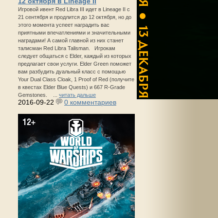
12 октября в Lineage II
Игровой ивент Red Libra III идет в Lineage II с
21 сентября и продлится до 12 октября, но до
этого момента успеет наградить вас
приятными впечатлениями и значительными
наградами! А самой главной из них станет
талисман Red Libra Talisman. Игрокам
следует общаться с Elder, каждый из которых
предлагает свои услуги. Elder Green поможет
вам разбудить дуальный класс с помощью
Your Dual Class Cloak, 1 Proof of Red (получите
в квестах Elder Blue Quests) и 667 R-Grade
Gemstones. ...
читать дальше
2016-09-22
0 комментариев