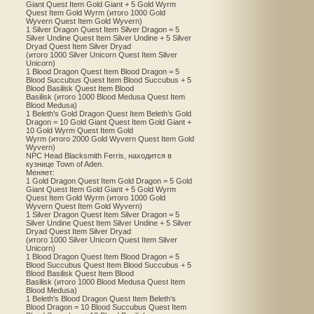
Giant Quest Item Gold Giant + 5 Gold Wyrm
Quest Item Gold Wyrm (итого 1000 Gold
Wyvern Quest Item Gold Wyvern)
1 Silver Dragon Quest Item Silver Dragon = 5
Silver Undine Quest Item Silver Undine + 5 Silver
Dryad Quest Item Silver Dryad
(итого 1000 Silver Unicorn Quest Item Silver
Unicorn)
1 Blood Dragon Quest Item Blood Dragon = 5
Blood Succubus Quest Item Blood Succubus + 5
Blood Basilisk Quest Item Blood
Basilisk (итого 1000 Blood Medusa Quest Item
Blood Medusa)
1 Beleth's Gold Dragon Quest Item Beleth’s Gold
Dragon = 10 Gold Giant Quest Item Gold Giant +
10 Gold Wyrm Quest Item Gold
Wyrm (итого 2000 Gold Wyvern Quest Item Gold
Wyvern)
NPC Head Blacksmith Ferris, находится в
кузнице Town of Aden.
Меняет:
1 Gold Dragon Quest Item Gold Dragon = 5 Gold
Giant Quest Item Gold Giant + 5 Gold Wyrm
Quest Item Gold Wyrm (итого 1000 Gold
Wyvern Quest Item Gold Wyvern)
1 Silver Dragon Quest Item Silver Dragon = 5
Silver Undine Quest Item Silver Undine + 5 Silver
Dryad Quest Item Silver Dryad
(итого 1000 Silver Unicorn Quest Item Silver
Unicorn)
1 Blood Dragon Quest Item Blood Dragon = 5
Blood Succubus Quest Item Blood Succubus + 5
Blood Basilisk Quest Item Blood
Basilisk (итого 1000 Blood Medusa Quest Item
Blood Medusa)
1 Beleth's Blood Dragon Quest Item Beleth’s
Blood Dragon = 10 Blood Succubus Quest Item