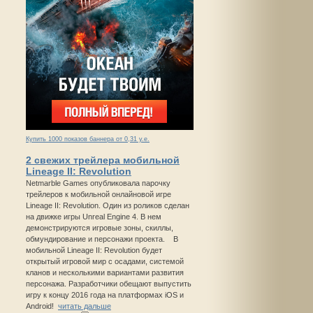
Купить 1000 показов баннера от 0,31 у.е.
2 свежих трейлера мобильной
Lineage II: Revolution
Netmarble Games опубликовала парочку
трейлеров к мобильной онлайновой игре
Lineage II: Revolution. Один из роликов сделан
на движке игры Unreal Engine 4. В нем
демонстрируются игровые зоны, скиллы,
обмундирование и персонажи проекта. В
мобильной Lineage II: Revolution будет
открытый игровой мир с осадами, системой
кланов и несколькими вариантами развития
персонажа. Разработчики обещают выпустить
игру к концу 2016 года на платформах iOS и
Android!
читать дальше