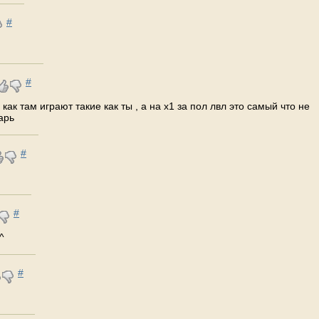
#
#
как там играют такие как ты , а на х1 за пол лвл это самый что не
арь
#
#
^
#