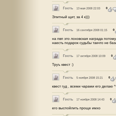
Гость
0
13 мая 2008 22:03
Элитный щит, за 4 к)))
Гость
0
16 сентября 2008 01:15
на пвп это лоховская награда потому 
наесть подарок судьбы такчто не баз
Гость
0
17 октября 2008 10:09
Труъ квест :)
Гость
0
5 ноября 2008 15:21
квест гуд , всеми чарами его делаю ^
Гость
0
17 ноября 2008 14:43
его выспойлить проще имхо