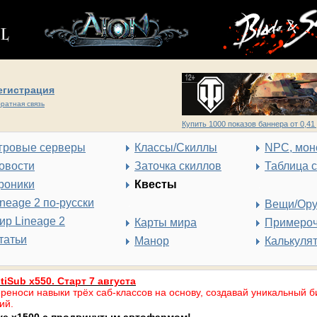
егистрация
ратная связь
Купить 1000 показов баннера от 0,41 
гровые серверы
Классы/Скиллы
NPC, мон
овости
Заточка скиллов
Таблица 
роники
Квесты
ineage 2 по-русски
Вещи/Ор
ир Lineage 2
Карты мира
Примеро
татьи
Манор
Калькуля
tiSub x550. Старт 7 августа
реноси навыки трёх саб-классов на основу, создавай уникальный б
ий.