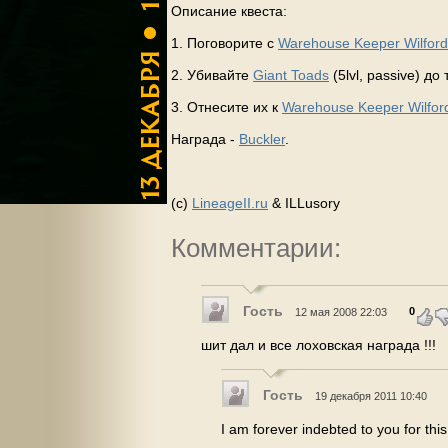
Описание квеста:
1. Поговорите с
Warehouse Keeper Wilford
2. Убивайте
Giant Toads
(5lvl, passive) до
3. Отнесите их к
Warehouse Keeper Wilfor
Награда -
Buckler
.
(с)
LineageII.ru
& ILLusory
Комментарии:
Гость
0
12 мая 2008 22:03
шит дал и все лоховская награда !!!
Гость
19 декабря 2011 10:40
I am forever indebted to you for this