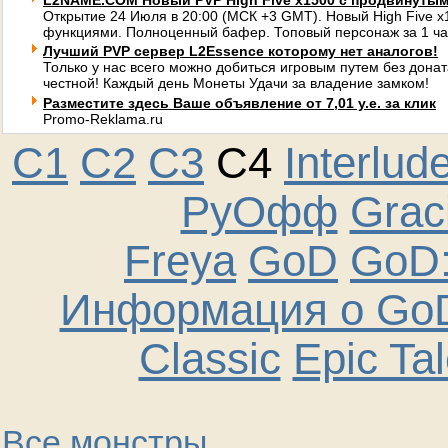
L2NAME.COM Новый PVP High Five x1500 с продвинуты
Открытие 24 Июля в 20:00 (МСК +3 GMT). Новый High Five 
функциями. Полноценный бафер. Топовый персонаж за 1 ча
Лучший PVP сервер L2Essence которому нет аналогов!
Только у нас всего можно добиться игровым путем без донат
честной! Каждый день Монеты Удачи за владение замком!
Разместите здесь Ваше объявление от 7,01 у.е. за клик
Promo-Reklama.ru
C1
C2
C3
C4
Interlud
РуОфф
Graci
Freya
GoD
GoD:
Информация о GoD
Classic
Epic Ta
Все монстры