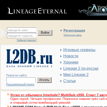
введите имя
Регистрация
введите пароль
Обратная связь
Забыли пароль?
Игровые серверы
Новости
Хроники
Lineage 2 по-русски
Мир Lineage 2
Поиск по сайту
Статьи
Расширенный поиск
Устал от обычного Interlude? MultiSub x550. Старт 7 авг
Один герой. Четыре профессии. Переноси навыки трёх саб-к
и открывай сотни комбинаций умений.