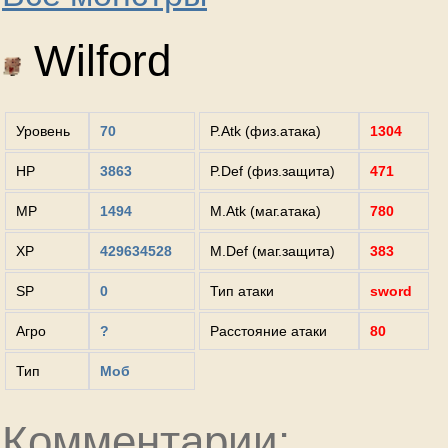
Wilford
Уровень
70
P.Atk (физ.атака)
1304
HP
3863
P.Def (физ.защита)
471
MP
1494
M.Atk (маг.атака)
780
XP
429634528
M.Def (маг.защита)
383
SP
0
Тип атаки
sword
Агро
?
Расстояние атаки
80
Тип
Моб
Комментарии: