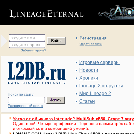
введите имя
Регистрация
введите пароль
Обратная связь
Забыли пароль?
Игровые серверы
Новости
Хроники
Lineage 2 по-русски
Мир Lineage 2
Поиск по сайту
Статьи
Расширенный поиск
Устал от обычного Interlude? MultiSub x550. Старт 7 авг
Один герой. Четыре профессии. Переноси навыки трёх саб-к
и открывай сотни комбинаций умений.