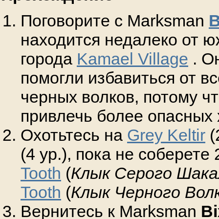
Поговорите с Marksman
B
находится недалеко от ю
города
Kamael Village
. О
помогли избавиться от вс
черных волков, потому чт
привлечь более опасных
Охотьтесь на
Grey Keltir
(
(4 ур.), пока не соберете
Tooth
(
Клык Серого Шака
Tooth
(
Клык Черного Вол
Вернитесь к Marksman
B