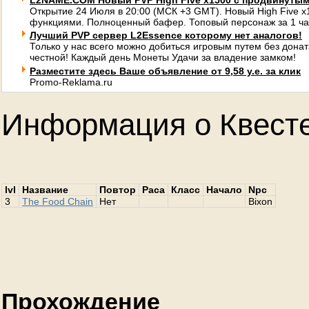
L2NAME.COM Новый PVP High Five x1500 с продвинуты
Открытие 24 Июля в 20:00 (МСК +3 GMT). Новый High Five 
функциями. Полноценный бафер. Топовый персонаж за 1 ча
Лучший PVP сервер L2Essence которому нет аналогов!
Только у нас всего можно добиться игровым путем без донат
честной! Каждый день Монеты Удачи за владение замком!
Разместите здесь Ваше объявление от 9,58 у.е. за клик
Promo-Reklama.ru
Информация о Квест
lvl
Название
Повтор
Раса
Класс
Начало
Npc
3
The Food Chain
Нет
Bixon
Прохождение