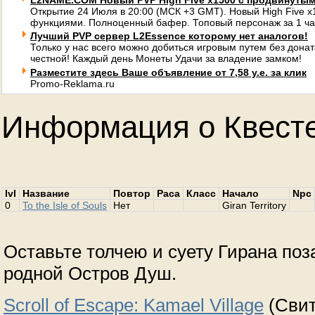
L2NAME.COM Новый PVP High Five x1500 с продвинуты
Открытие 24 Июля в 20:00 (МСК +3 GMT). Новый High Five 
функциями. Полноценный бафер. Топовый персонаж за 1 ча
Лучший PVP сервер L2Essence которому нет аналогов!
Только у нас всего можно добиться игровым путем без донат
честной! Каждый день Монеты Удачи за владение замком!
Разместите здесь Ваше объявление от 7,58 у.е. за клик
Promo-Reklama.ru
Информация о Квест
lvl
Название
Повтор
Раса
Класс
Начало
Npc
0
To the Isle of Souls
Нет
Giran Territory
Оставьте толчею и суету Гирана поз
родной Остров Душ.
Scroll of Escape: Kamael Village
(Свит