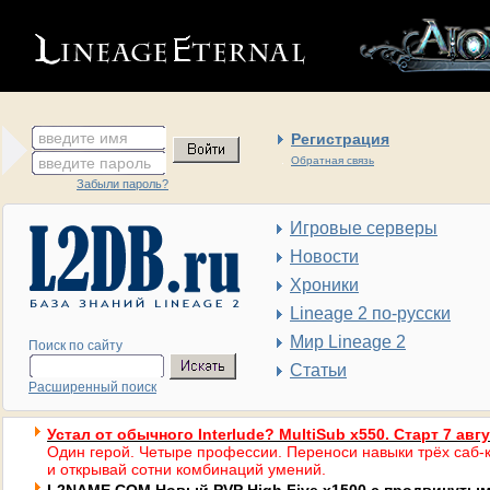
введите имя
Регистрация
введите пароль
Обратная связь
Забыли пароль?
Игровые серверы
Новости
Хроники
Lineage 2 по-русски
Мир Lineage 2
Поиск по сайту
Статьи
Расширенный поиск
Устал от обычного Interlude? MultiSub x550. Старт 7 авг
Один герой. Четыре профессии. Переноси навыки трёх саб-к
и открывай сотни комбинаций умений.