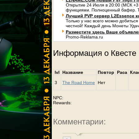
L2NAME.COM Новый PVP High Fi
Открытие 24 Июля в 20:00 (МСК +3
функциями. Полноценный бафер. Т
Лучший PVP сервер L2Essence к
Только у нас всего можно добиться
честной! Каждый день Монеты Удач
Разместите здесь Ваше объявлени
Promo-Reklama.ru
Информация о Квесте
lvl
Название
Повтор
Раса
Кла
3
The Road Home
Нет
NPC:
Rewards:
Комментарии: