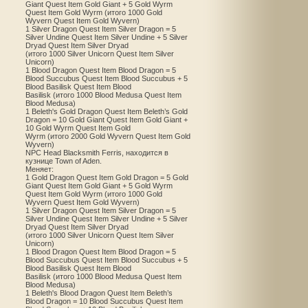
Giant Quest Item Gold Giant + 5 Gold Wyrm
Quest Item Gold Wyrm (итого 1000 Gold
Wyvern Quest Item Gold Wyvern)
1 Silver Dragon Quest Item Silver Dragon = 5
Silver Undine Quest Item Silver Undine + 5 Silver
Dryad Quest Item Silver Dryad
(итого 1000 Silver Unicorn Quest Item Silver
Unicorn)
1 Blood Dragon Quest Item Blood Dragon = 5
Blood Succubus Quest Item Blood Succubus + 5
Blood Basilisk Quest Item Blood
Basilisk (итого 1000 Blood Medusa Quest Item
Blood Medusa)
1 Beleth's Gold Dragon Quest Item Beleth’s Gold
Dragon = 10 Gold Giant Quest Item Gold Giant +
10 Gold Wyrm Quest Item Gold
Wyrm (итого 2000 Gold Wyvern Quest Item Gold
Wyvern)
NPC Head Blacksmith Ferris, находится в
кузнице Town of Aden.
Меняет:
1 Gold Dragon Quest Item Gold Dragon = 5 Gold
Giant Quest Item Gold Giant + 5 Gold Wyrm
Quest Item Gold Wyrm (итого 1000 Gold
Wyvern Quest Item Gold Wyvern)
1 Silver Dragon Quest Item Silver Dragon = 5
Silver Undine Quest Item Silver Undine + 5 Silver
Dryad Quest Item Silver Dryad
(итого 1000 Silver Unicorn Quest Item Silver
Unicorn)
1 Blood Dragon Quest Item Blood Dragon = 5
Blood Succubus Quest Item Blood Succubus + 5
Blood Basilisk Quest Item Blood
Basilisk (итого 1000 Blood Medusa Quest Item
Blood Medusa)
1 Beleth's Blood Dragon Quest Item Beleth’s
Blood Dragon = 10 Blood Succubus Quest Item