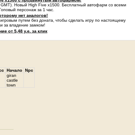
ve x1500 с продвинутым автофармом!
 GMT). Новый High Five x1500. Бесплатный автофарм со всеми
оповый персонаж за 1 час.
оторому нет аналогов!
 игровым путем без доната, чтобы сделать игру по настоящему
и за владение замком!
е от 5,48 у.е. за клик
сс
Начало
Npc
giran
castle
town