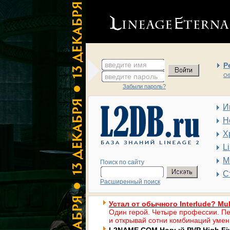
введите имя
Р
введите пароль
Об
Забыли пароль?
И
Н
Х
L
М
Поиск по сайту
С
Расширенный поиск
Устал от обычного Interlude? Mul
Один герой. Четыре профессии. Пе
и открывай сотни комбинаций умен