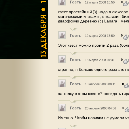
Гость
0
12 марта 2008 15:50
квест простейший ))) надо в люксоре 
магическими книгами , в магазин биж
дварфскую деревню (с) Lanara , мелк
Гость
0
12 марта 2008 17:50
Этот квест можно пройти 2 раза (боль
Гость
0
13 марта 2008 04:41
странно, я больше одного раза этот 
Гость
0
10 апреля 2008 00:11
аа толку в этом квесте? повидать ги
Гость
0
20 апреля 2008 04:56
Именно. Чтобы новички не думали чт