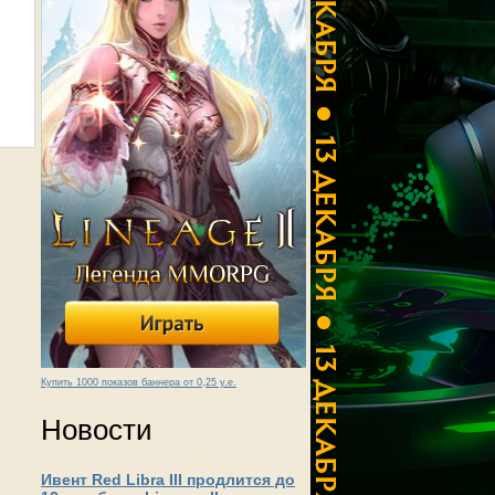
Купить 1000 показов баннера от 0,25 у.е.
Новости
Ивент Red Libra III продлится до