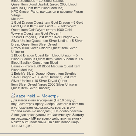
Blood Succubus + 10 Blood Basilisk
Quest Item Blood Basilisk (итого 2000 Blood
Medusa Quest Item Blood Medusa)
NPC Grocer Pano, находится в деревне Floran
Village.
Меняет:
1 Gold Dragon Quest Item Gold Dragon = 5 Gold
Giant Quest Item Gold Giant + 5 Gold Wyrm
Quest Item Gold Wyrm (итого 1000 Gold
Wyvern Quest Item Gold Wyvern)
1 Silver Dragon Quest Item Silver Dragon = 5
Silver Undine Quest Item Silver Undine + 5 Silver
Dryad Quest Item Silver Dryad
(итого 1000 Silver Unicorn Quest Item Silver
Unicorn)
1 Blood Dragon Quest Item Blood Dragon = 5
Blood Succubus Quest Item Blood Succubus + 5
Blood Basilisk Quest Item Blood
Basilisk (итого 1000 Blood Medusa Quest Item
Blood Medusa)
1 Beleth's Silver Dragon Quest Item Beleth’s
Silver Dragon = 10 Silver Undine Quest Item
Silver Undine + 10 Silver Dryad Quest
Item Silver Dryad (итого 2000 Silver Unicorn
Quest Item Silver Unicorn)
aazelinski
→
Монстры
Для магов книги мусорные (На 10 секунд
внушает страх врагу и обращает его в бегство
и успокаивает окружающих врагов, и они
теряют желание нападать). Не особо полезны.
А вот для орков увеличитьФизическую Защиту
на расходуя MP во время действия умения -
может быть полезным. На этих мобов надо
зергом ходить.