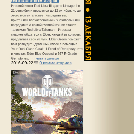
12 октября в Lineage II
Игровой ивент Red Libra III идет в Lineage II с
21 сентября и продлится до 12 октября, но до
этого момента успеет наградить вас
приятными впечатлениями и значительными
наградами! А самой главной из них станет
талисман Red Libra Talisman. Игрокам
следует общаться с Elder, каждый из которых
предлагает свои услуги. Elder Green поможет
вам разбудить дуальный класс с помощью
Your Dual Class Cloak, 1 Proof of Red (получите
в квестах Elder Blue Quests) и 667 R-Grade
Gemstones. ...
читать дальше
2016-09-22
0 комментариев