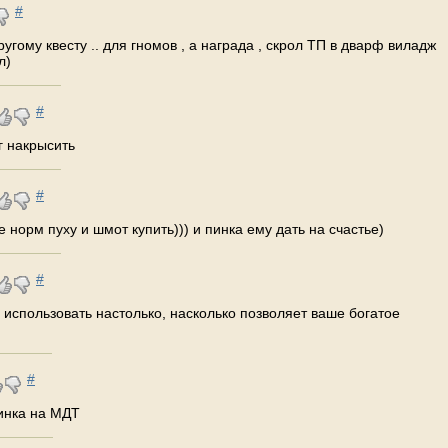
#
угому квесту .. для гномов , а награда , скрол ТП в дварф виладж
л)
#
г накрысить
#
е норм пуху и шмот купить))) и пинка ему дать на счастье)
#
го использовать настолько, насколько позволяет ваше богатое
#
инка на МДТ