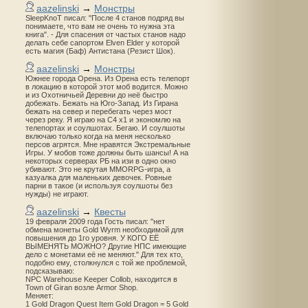
aazelinski
→
Монстры
SleepKnoT писал: "После 4 станов подряд вы
понимаете, что вам не очень то нужна эта
книга". - Для спасения от частых станов надо
делать себе сапортом Elven Elder у которой
есть магия (Баф) Антистана (Резист Шок).
aazelinski
→
Монстры
Южнее города Орена. Из Орена есть телепорт
в локацию в которой этот моб водится. Можно
и из Охотничьей Деревни до неё быстро
добежать. Бежать на Юго-Запад. Из Гирана
бежать на север и перебегать через мост
через реку. Я играю на С4 х1 и экономлю на
телепортах и соулшотах. Бегаю. И соулшоты
включаю только когда на меня несколько
персов агрятся. Мне нравятся Экстремальные
Игры. У мобов тоже должны быть шансы! А на
некоторых серверах РБ на изи в одно окно
убивают. Это не крутая MMORPG-игра, а
казуалка для маленьких девочек. Ровные
парни в такое (и используя соулшоты без
нужды) не играют.
aazelinski
→
Квесты
19 февраля 2009 года Гость писал: "нет
обмена монеты Gold Wyrm необходимой для
повышения до 1го уровня. У КОГО ЕЁ
ВЫМЕНЯТЬ МОЖНО? Другие НПС имеющие
дело с монетами её не меняют." Для тех кто,
подобно ему, столкнулся с той же проблемой,
подсказываю:
NPC Warehouse Keeper Collob, находится в
Town of Giran возле Armor Shop.
Меняет:
1 Gold Dragon Quest Item Gold Dragon = 5 Gold