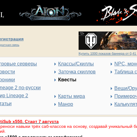
егистрация
ратная связь
Купить 1000 показов баннера от 0,41 
гровые серверы
Классы/Скиллы
NPC, мон
овости
Заточка скиллов
Таблица 
роники
Квесты
ineage 2 по-русски
Вещи/Ор
ир Lineage 2
Карты мира
Примеро
татьи
Манор
Калькуля
tiSub x550. Старт 7 августа
реноси навыки трёх саб-классов на основу, создавай уникальный б
ий.