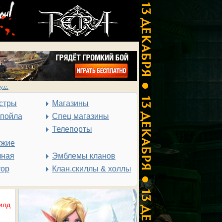
у.е.
стры
Магазины
спойла
Спец магазины
Телепорты
ужие
чная
Эмблемы кланов
тор
Клан.скиллы & холлы
илд