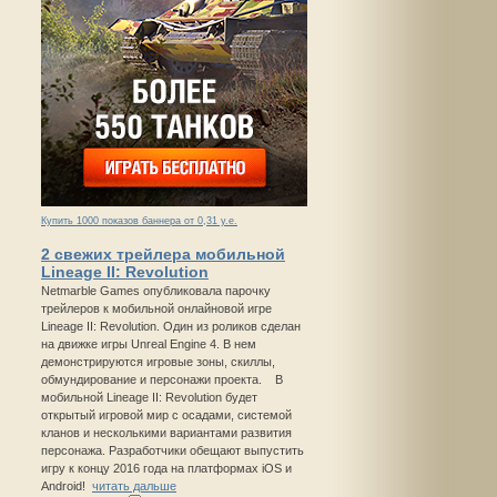
Купить 1000 показов баннера от 0,31 у.е.
2 свежих трейлера мобильной
Lineage II: Revolution
Netmarble Games опубликовала парочку
трейлеров к мобильной онлайновой игре
Lineage II: Revolution. Один из роликов сделан
на движке игры Unreal Engine 4. В нем
демонстрируются игровые зоны, скиллы,
обмундирование и персонажи проекта. В
мобильной Lineage II: Revolution будет
открытый игровой мир с осадами, системой
кланов и несколькими вариантами развития
персонажа. Разработчики обещают выпустить
игру к концу 2016 года на платформах iOS и
Android!
читать дальше