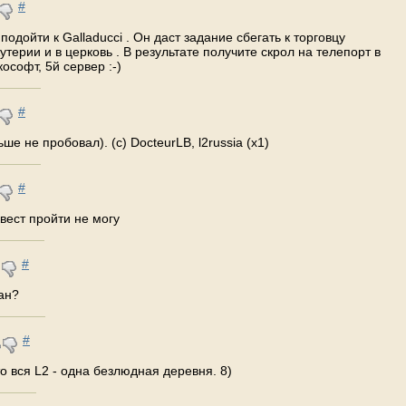
#
подойти к Galladucci . Он даст задание сбегать к торговцу
утерии и в церковь . В результате получите скрол на телепорт в
ософт, 5й сервер :-)
#
ше не пробовал). (с) DocteurLB, l2russia (x1)
#
квест пройти не могу
#
ран?
#
о вся L2 - одна безлюдная деревня. 8)