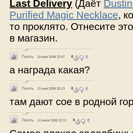
Last Delivery
(Даёт
Dustin
Purified Magic Necklace
, к
то проклято. Отнесите эт
в магазин.
Гость
#
0
10 мая 2008 13:47
а награда какая?
Гость
#
0
22 мая 2008 20:23
там дают сое в родной го
Гость
#
0
12 июля 2008 12:13