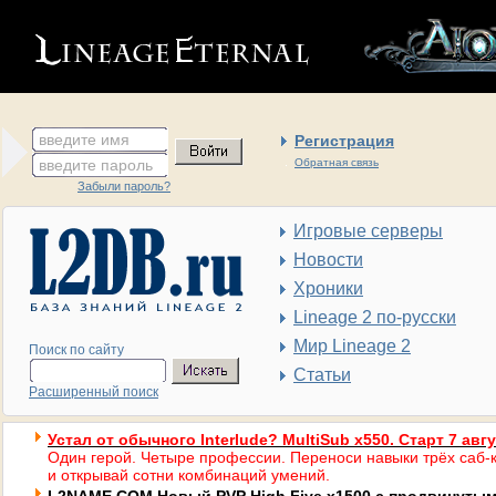
введите имя
Регистрация
введите пароль
Обратная связь
Забыли пароль?
Игровые серверы
Новости
Хроники
Lineage 2 по-русски
Мир Lineage 2
Поиск по сайту
Статьи
Расширенный поиск
Устал от обычного Interlude? MultiSub x550. Старт 7 авг
Один герой. Четыре профессии. Переноси навыки трёх саб-к
и открывай сотни комбинаций умений.