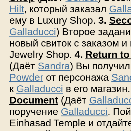
Hilt
, который заказал
Gall
ему в Luxury Shop.
3.
Seco
Galladucci
) Второе задан
новый свиток с заказом и
Jewelry Shop.
4.
Return to
(Даёт
Sandra
) Вы получи
Powder
от персонажа
San
к
Galladucci
в его магазин
Document
(Даёт
Galladuc
поручение
Galladucci
. По
Einhasad Temple и отдайт