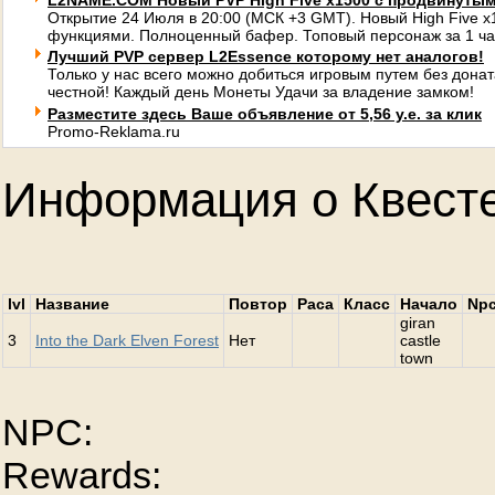
L2NAME.COM Новый PVP High Five x1500 с продвинуты
Открытие 24 Июля в 20:00 (МСК +3 GMT). Новый High Five 
функциями. Полноценный бафер. Топовый персонаж за 1 ча
Лучший PVP сервер L2Essence которому нет аналогов!
Только у нас всего можно добиться игровым путем без донат
честной! Каждый день Монеты Удачи за владение замком!
Разместите здесь Ваше объявление от 5,56 у.е. за клик
Promo-Reklama.ru
Информация о Квест
lvl
Название
Повтор
Раса
Класс
Начало
Np
giran
3
Into the Dark Elven Forest
Нет
castle
town
NPC:
Rewards: