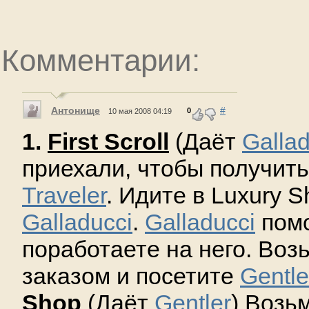
Комментарии:
Антонище
#
0
10 мая 2008 04:19
1.
First Scroll
(Даёт
Gallad
приехали, чтобы получит
Traveler
. Идите в Luxury S
Galladucci
.
Galladucci
помо
поработаете на него. Воз
заказом и посетите
Gentle
Shop
(Даёт
Gentler
) Возь