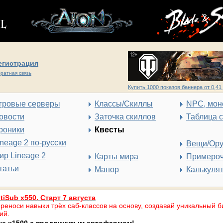
егистрация
ратная связь
Купить 1000 показов баннера от 0,41 
гровые серверы
Классы/Скиллы
NPC, мон
овости
Заточка скиллов
Таблица 
роники
Квесты
ineage 2 по-русски
Вещи/Ор
ир Lineage 2
Карты мира
Примеро
татьи
Манор
Калькуля
tiSub x550. Старт 7 августа
реноси навыки трёх саб-классов на основу, создавай уникальный б
ий.