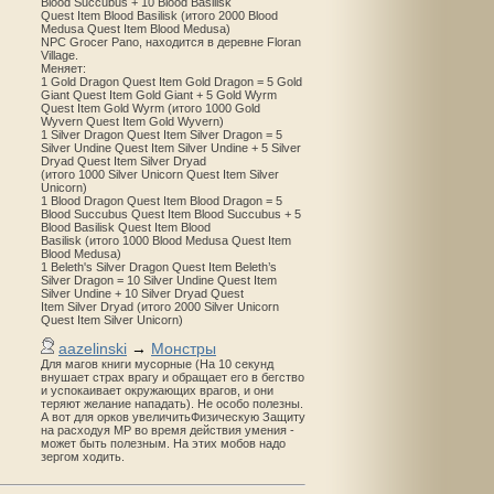
Blood Succubus + 10 Blood Basilisk
Quest Item Blood Basilisk (итого 2000 Blood
Medusa Quest Item Blood Medusa)
NPC Grocer Pano, находится в деревне Floran
Village.
Меняет:
1 Gold Dragon Quest Item Gold Dragon = 5 Gold
Giant Quest Item Gold Giant + 5 Gold Wyrm
Quest Item Gold Wyrm (итого 1000 Gold
Wyvern Quest Item Gold Wyvern)
1 Silver Dragon Quest Item Silver Dragon = 5
Silver Undine Quest Item Silver Undine + 5 Silver
Dryad Quest Item Silver Dryad
(итого 1000 Silver Unicorn Quest Item Silver
Unicorn)
1 Blood Dragon Quest Item Blood Dragon = 5
Blood Succubus Quest Item Blood Succubus + 5
Blood Basilisk Quest Item Blood
Basilisk (итого 1000 Blood Medusa Quest Item
Blood Medusa)
1 Beleth's Silver Dragon Quest Item Beleth’s
Silver Dragon = 10 Silver Undine Quest Item
Silver Undine + 10 Silver Dryad Quest
Item Silver Dryad (итого 2000 Silver Unicorn
Quest Item Silver Unicorn)
aazelinski
→
Монстры
Для магов книги мусорные (На 10 секунд
внушает страх врагу и обращает его в бегство
и успокаивает окружающих врагов, и они
теряют желание нападать). Не особо полезны.
А вот для орков увеличитьФизическую Защиту
на расходуя MP во время действия умения -
может быть полезным. На этих мобов надо
зергом ходить.