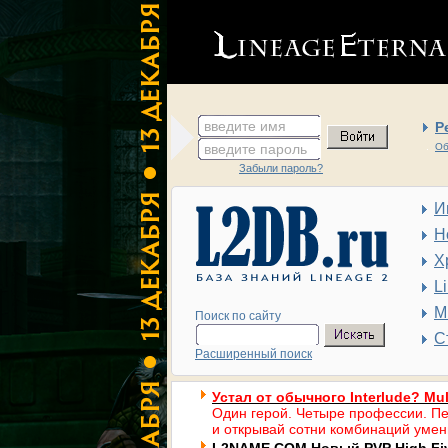
введите имя
Р
введите пароль
Об
Забыли пароль?
И
Н
Х
L
М
Поиск по сайту
С
Расширенный поиск
Устал от обычного Interlude? Mul
Один герой. Четыре профессии. Пе
и открывай сотни комбинаций умен