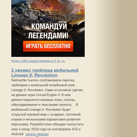
Купить 1000 показов баннера от 0,31 у.е.
2 свежих трейлера мобильной
Lineage II: Revolution
Netmarble Games опубликовала парочку
трейлеров к мобильной онлайновой игре
Lineage II: Revolution. Один из роликов сделан
на движке игры Unreal Engine 4. В нем
демонстрируются игровые зоны, скиллы,
обмундирование и персонажи проекта. В
мобильной Lineage II: Revolution будет
открытый игровой мир с осадами, системой
кланов и несколькими вариантами развития
персонажа. Разработчики обещают выпустить
игру к концу 2016 года на платформах iOS и
Android!
читать дальше