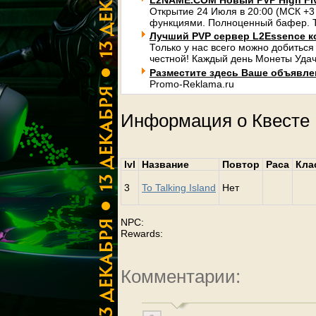
L2NAME.COM Новый PVP High Fi
Открытие 24 Июля в 20:00 (МСК +3
функциями. Полноценный бафер. Т
Лучший PVP сервер L2Essence к
Только у нас всего можно добиться
честной! Каждый день Монеты Удач
Разместите здесь Ваше объявлени
Promo-Reklama.ru
Информация о Квесте
lvl
Название
Повтор
Раса
Кла
3
To Talking Island
Нет
NPC:
Rewards:
Комментарии: