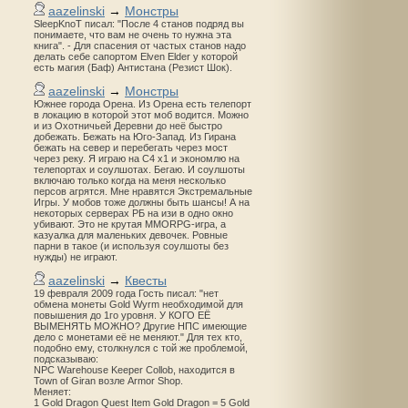
aazelinski
→
Монстры
SleepKnoT писал: "После 4 станов подряд вы
понимаете, что вам не очень то нужна эта
книга". - Для спасения от частых станов надо
делать себе сапортом Elven Elder у которой
есть магия (Баф) Антистана (Резист Шок).
aazelinski
→
Монстры
Южнее города Орена. Из Орена есть телепорт
в локацию в которой этот моб водится. Можно
и из Охотничьей Деревни до неё быстро
добежать. Бежать на Юго-Запад. Из Гирана
бежать на север и перебегать через мост
через реку. Я играю на С4 х1 и экономлю на
телепортах и соулшотах. Бегаю. И соулшоты
включаю только когда на меня несколько
персов агрятся. Мне нравятся Экстремальные
Игры. У мобов тоже должны быть шансы! А на
некоторых серверах РБ на изи в одно окно
убивают. Это не крутая MMORPG-игра, а
казуалка для маленьких девочек. Ровные
парни в такое (и используя соулшоты без
нужды) не играют.
aazelinski
→
Квесты
19 февраля 2009 года Гость писал: "нет
обмена монеты Gold Wyrm необходимой для
повышения до 1го уровня. У КОГО ЕЁ
ВЫМЕНЯТЬ МОЖНО? Другие НПС имеющие
дело с монетами её не меняют." Для тех кто,
подобно ему, столкнулся с той же проблемой,
подсказываю:
NPC Warehouse Keeper Collob, находится в
Town of Giran возле Armor Shop.
Меняет:
1 Gold Dragon Quest Item Gold Dragon = 5 Gold