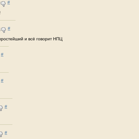
#
!
#
 простейший и всё говорит НПЦ
#
#
#
#