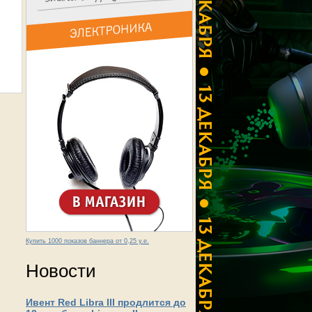
Купить 1000 показов баннера от 0,25 у.е.
Новости
Ивент Red Libra III продлится до