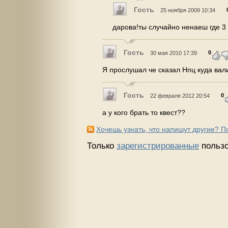
Гость
25 ноября 2009 10:34
дарова!ты случайно ненаеш где 3
Гость
0
30 мая 2010 17:39
Я прослушал че сказал Нпц куда вал
Гость
0
22 февраля 2012 20:54
а у кого брать то квест??
Хочешь узнать, что напишут другие? 
Только
зарегистрированные
пользо