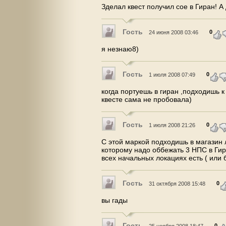
Зделал квест получил сое в Гиран! 
Гость
0
24 июня 2008 03:46
я незнаю8)
Гость
0
1 июля 2008 07:49
когда портуешь в гиран ,подходишь к 
квесте сама не пробовала)
Гость
0
1 июля 2008 21:26
С этой маркой подходишь в магазин л
которому надо оббежать 3 НПС в Гира
всех начальных локациях есть ( или б
Гость
0
31 октября 2008 15:48
вы гады
Гость
0