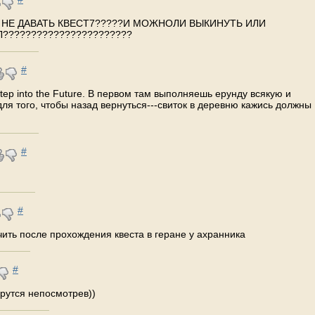
НЕ ДАВАТЬ КВЕСТ7?????И МОЖНОЛИ ВЫКИНУТЬ ИЛИ
???????????????????????
#
tep into the Future. В первом там выполняешь ерунду всякую и
 для того, чтобы назад вернуться---свиток в деревню кажись должны
#
#
чить после прохождения квеста в геране у ахранника
#
ерутся непосмотрев))