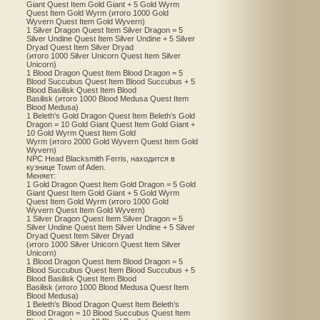
Giant Quest Item Gold Giant + 5 Gold Wyrm
Quest Item Gold Wyrm (итого 1000 Gold
Wyvern Quest Item Gold Wyvern)
1 Silver Dragon Quest Item Silver Dragon = 5
Silver Undine Quest Item Silver Undine + 5 Silver
Dryad Quest Item Silver Dryad
(итого 1000 Silver Unicorn Quest Item Silver
Unicorn)
1 Blood Dragon Quest Item Blood Dragon = 5
Blood Succubus Quest Item Blood Succubus + 5
Blood Basilisk Quest Item Blood
Basilisk (итого 1000 Blood Medusa Quest Item
Blood Medusa)
1 Beleth's Gold Dragon Quest Item Beleth’s Gold
Dragon = 10 Gold Giant Quest Item Gold Giant +
10 Gold Wyrm Quest Item Gold
Wyrm (итого 2000 Gold Wyvern Quest Item Gold
Wyvern)
NPC Head Blacksmith Ferris, находится в
кузнице Town of Aden.
Меняет:
1 Gold Dragon Quest Item Gold Dragon = 5 Gold
Giant Quest Item Gold Giant + 5 Gold Wyrm
Quest Item Gold Wyrm (итого 1000 Gold
Wyvern Quest Item Gold Wyvern)
1 Silver Dragon Quest Item Silver Dragon = 5
Silver Undine Quest Item Silver Undine + 5 Silver
Dryad Quest Item Silver Dryad
(итого 1000 Silver Unicorn Quest Item Silver
Unicorn)
1 Blood Dragon Quest Item Blood Dragon = 5
Blood Succubus Quest Item Blood Succubus + 5
Blood Basilisk Quest Item Blood
Basilisk (итого 1000 Blood Medusa Quest Item
Blood Medusa)
1 Beleth's Blood Dragon Quest Item Beleth’s
Blood Dragon = 10 Blood Succubus Quest Item