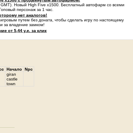
ve x1500 с продвинутым автофармом!
 GMT). Новый High Five x1500. Бесплатный автофарм со всеми
оповый персонаж за 1 час.
оторому нет аналогов!
 игровым путем без доната, чтобы сделать игру по настоящему
и за владение замком!
е от 5,44 у.е. за клик
сс
Начало
Npc
giran
castle
town