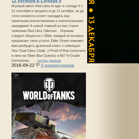
12 октября в Lineage II
Игровой ивент Red Libra III идет в Lineage II с
21 сентября и продлится до 12 октября, но до
этого момента успеет наградить вас
приятными впечатлениями и значительными
наградами! А самой главной из них станет
талисман Red Libra Talisman. Игрокам
следует общаться с Elder, каждый из которых
предлагает свои услуги. Elder Green поможет
вам разбудить дуальный класс с помощью
Your Dual Class Cloak, 1 Proof of Red (получите
в квестах Elder Blue Quests) и 667 R-Grade
Gemstones. ...
читать дальше
2016-09-22
0 комментариев