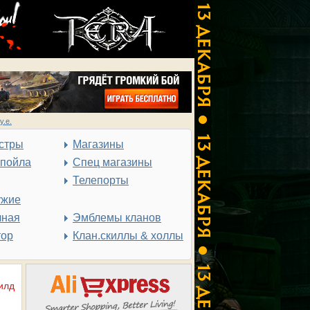
у.е.
стры
Магазины
спойла
Спец магазины
Телепорты
ужие
чная
Эмблемы кланов
тор
Клан.скиллы & холлы
илд