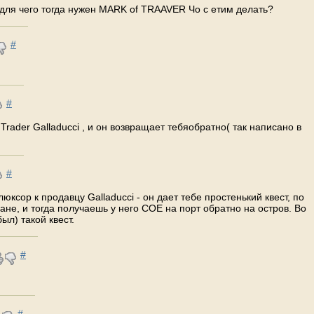
А для чего тогда нужен MARK of TRAAVER Чо с етим делать?
#
#
Trader Galladucci , и он возвращает тебяобратно( так написано в
#
юксор к продавцу Galladucci - он дает тебе простенький квест, по
не, и тогда получаешь у него СОЕ на порт обратно на остров. Во
ыл) такой квест.
#
#