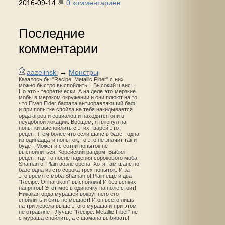
2016-09-14
0 комментариев
Последние
комментарии
aazelinski
→
Монстры
Казалось бы "Recipe: Metallic Fiber" с них
можно быстро выспойлить... Высокий шанс...
Но это - теоретически. А на деле это мерзкие
мобы в мерзком окружении и они плюют на то
что Elven Elder бафала антиоравляющий баф
и при попытке спойла на тебя накидывается
орда агров и социалов и находятся они в
неудобной локации. Вобщем, я плюнул на
попытки выспойлить с этих тварей этот
рецепт (тем более что если шанс в базе - одна
из одинадцати попыток, то это не значит так и
будет! Может и с сотни попыток не
выспойлиться! Корейский рандом! Выбил
рецепт где-то после падения сорокового моба
Shaman of Plain возле орена. Хотя там шанс по
базе одна из сто сорока трёх попыток. И за
это время с моба Shaman of Plain ещё и два
"Recipe: Oriharukon" выспойлил! И без всяких
напрягов! Этот моб в одиночку на поле стоит!
Никакая орда мурашей вокруг него его
спойлить и бить не мешает! И он всего лишь
на три левела выше этого мураша и при этом
не отравляет! Лучше "Recipe: Metallic Fiber" не
с мураша спойлить, а с шамана выбивать!