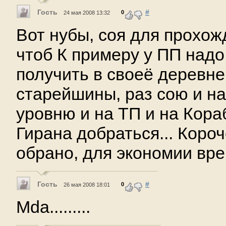
Гость
#
0
24 мая 2008 13:32
Вот нубы, соя для прохож
чтоб К примеру у ПП надо
получить в своеё деревне
старейшины, раз сою и нах
уровню и на ТП и на Кора
Гирана добраться... Короч
обрано, для экономии вре
Гость
#
0
26 мая 2008 18:01
Mda.........