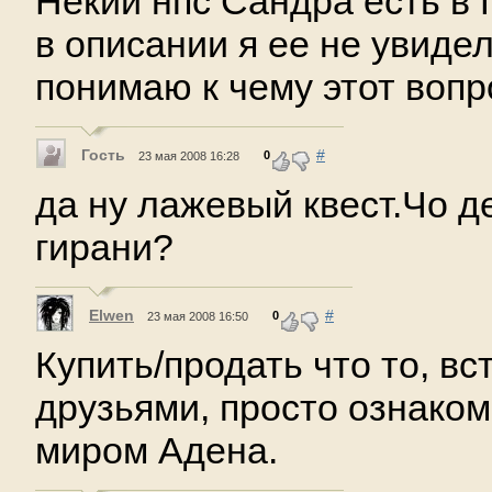
Некий нпс Сандра есть в 
в описании я ее не увидел
понимаю к чему этот вопр
Гость
#
0
23 мая 2008 16:28
да ну лажевый квест.Чо д
гирани?
Elwen
#
0
23 мая 2008 16:50
Купить/продать что то, вс
друзьями, просто ознако
миром Адена.