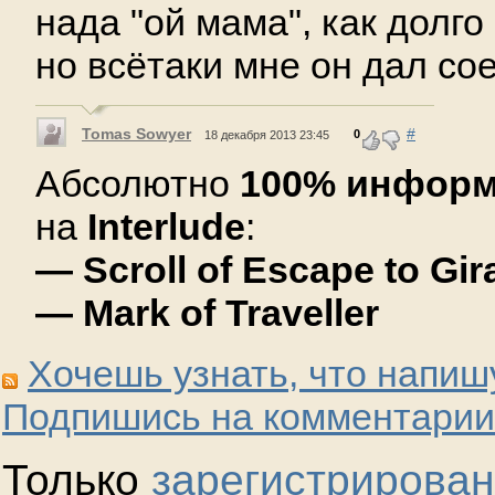
нада "ой мама", как долго
но всётаки мне он дал сое
Tomas Sowyer
#
0
18 декабря 2013 23:45
Абсолютно
100% инфор
на
Interlude
:
— Scroll of Escape to Gi
— Mark of Traveller
Хочешь узнать, что напиш
Подпишись на комментарии
Только
зарегистрирова