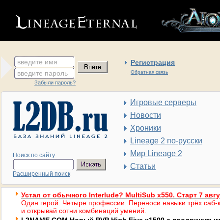
введите имя
Регистрация
введите пароль
Обратная связь
Забыли пароль?
Игровые серверы
Новости
Хроники
Lineage 2 по-русски
Мир Lineage 2
Поиск по сайту
Статьи
Расширенный поиск
Устал от обычного Interlude? MultiSub x550. Старт 7 авг
Один герой. Четыре профессии. Переноси навыки трёх саб-к
и открывай сотни комбинаций умений.