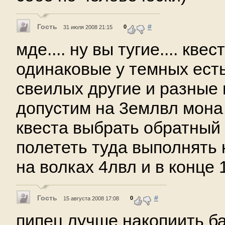
Гость
#
0
31 июля 2008 21:15
мде.... ну вы тугие.... кве
одинаковые у темных есть
свеилых другие и разные 
допустим на 3емлвл мона
квеста выбрать обратный
полететь туда выполнять 
на волках 4лвл и в конце 
Гость
#
0
15 августа 2008 17:08
пипец лучше накопиить ба