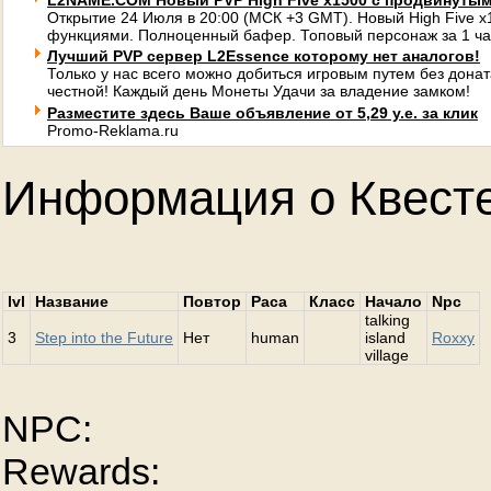
L2NAME.COM Новый PVP High Five x1500 с продвинуты
Открытие 24 Июля в 20:00 (МСК +3 GMT). Новый High Five 
функциями. Полноценный бафер. Топовый персонаж за 1 ча
Лучший PVP сервер L2Essence которому нет аналогов!
Только у нас всего можно добиться игровым путем без донат
честной! Каждый день Монеты Удачи за владение замком!
Разместите здесь Ваше объявление от 5,29 у.е. за клик
Promo-Reklama.ru
Информация о Квест
lvl
Название
Повтор
Раса
Класс
Начало
Npc
talking
3
Step into the Future
Нет
human
island
Roxxy
village
NPC:
Rewards: