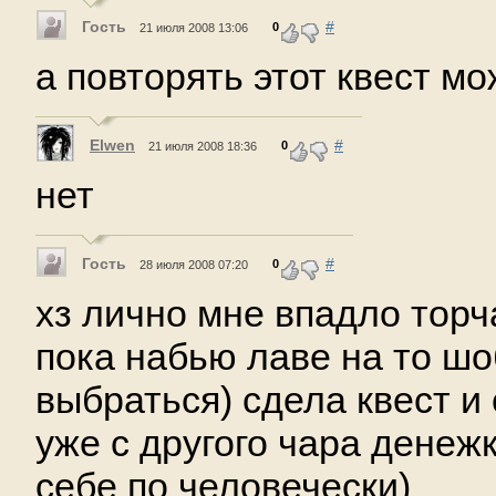
Гость
#
0
21 июля 2008 13:06
а повторять этот квест м
Elwen
#
0
21 июля 2008 18:36
нет
Гость
#
0
28 июля 2008 07:20
хз лично мне впадло торч
пока набью лаве на то шо
выбраться) сдела квест и 
уже с другого чара денежк
себе по человечески)