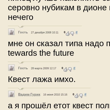
серовно нубикам в дионе 
нечего
Гость
#
0
27 декабря 2008 10:11
мне он сказал типа надо пр
tewards the future
Гость
#
0
28 марта 2009 12:17
Квест лажа имхо.
Вадим Гурик
#
0
16 июня 2010 15:16
а я прошёл етот квест по