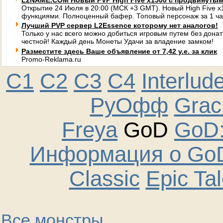
L2NAME.COM Новый PVP High Five x1500 с продвинуты
Открытие 24 Июля в 20:00 (МСК +3 GMT). Новый High Five 
функциями. Полноценный бафер. Топовый персонаж за 1 ча
Лучший PVP сервер L2Essence которому нет аналогов!
Только у нас всего можно добиться игровым путем без донат
честной! Каждый день Монеты Удачи за владение замком!
Разместите здесь Ваше объявление от 7,42 у.е. за клик
Promo-Reklama.ru
C1
C2
C3
C4
Interlud
РуОфф
Graci
Freya
GoD
GoD:
Информация о GoD
Classic
Epic Ta
Все монстры