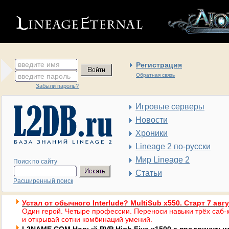
введите имя
Регистрация
введите пароль
Обратная связь
Забыли пароль?
Игровые серверы
Новости
Хроники
Lineage 2 по-русски
Мир Lineage 2
Поиск по сайту
Статьи
Расширенный поиск
Устал от обычного Interlude? MultiSub x550. Старт 7 авг
Один герой. Четыре профессии. Переноси навыки трёх саб-к
и открывай сотни комбинаций умений.