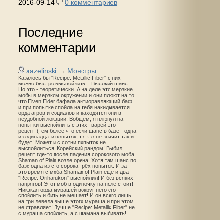
2016-09-14
0 комментариев
Последние
комментарии
aazelinski
→
Монстры
Казалось бы "Recipe: Metallic Fiber" с них
можно быстро выспойлить... Высокий шанс...
Но это - теоретически. А на деле это мерзкие
мобы в мерзком окружении и они плюют на то
что Elven Elder бафала антиоравляющий баф
и при попытке спойла на тебя накидывается
орда агров и социалов и находятся они в
неудобной локации. Вобщем, я плюнул на
попытки выспойлить с этих тварей этот
рецепт (тем более что если шанс в базе - одна
из одинадцати попыток, то это не значит так и
будет! Может и с сотни попыток не
выспойлиться! Корейский рандом! Выбил
рецепт где-то после падения сорокового моба
Shaman of Plain возле орена. Хотя там шанс по
базе одна из сто сорока трёх попыток. И за
это время с моба Shaman of Plain ещё и два
"Recipe: Oriharukon" выспойлил! И без всяких
напрягов! Этот моб в одиночку на поле стоит!
Никакая орда мурашей вокруг него его
спойлить и бить не мешает! И он всего лишь
на три левела выше этого мураша и при этом
не отравляет! Лучше "Recipe: Metallic Fiber" не
с мураша спойлить, а с шамана выбивать!