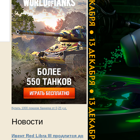
Купить 1000 показов баннера от 0,25 у.е.
Новости
Ивент Red Libra III продлится до