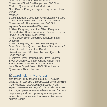
Blood Succubus + 10 Blood Basilisk
Quest Item Blood Basilisk (итого 2000 Blood
Medusa Quest Item Blood Medusa)
NPC Grocer Pano, находится в деревне Floran
Village.
Меняет:
1 Gold Dragon Quest Item Gold Dragon = 5 Gold
Giant Quest Item Gold Giant + 5 Gold Wyrm
Quest Item Gold Wyrm (итого 1000 Gold
Wyvern Quest Item Gold Wyvern)
1 Silver Dragon Quest Item Silver Dragon = 5
Silver Undine Quest Item Silver Undine + 5 Silver
Dryad Quest Item Silver Dryad
(итого 1000 Silver Unicorn Quest Item Silver
Unicorn)
1 Blood Dragon Quest Item Blood Dragon = 5
Blood Succubus Quest Item Blood Succubus + 5
Blood Basilisk Quest Item Blood
Basilisk (итого 1000 Blood Medusa Quest Item
Blood Medusa)
1 Beleth's Silver Dragon Quest Item Beleth’s
Silver Dragon = 10 Silver Undine Quest Item
Silver Undine + 10 Silver Dryad Quest
Item Silver Dryad (итого 2000 Silver Unicorn
Quest Item Silver Unicorn)
aazelinski
→
Монстры
Для магов книги мусорные (На 10 секунд
внушает страх врагу и обращает его в бегство
и успокаивает окружающих врагов, и они
теряют желание нападать). Не особо полезны.
А вот для орков увеличитьФизическую Защиту
на расходуя MP во время действия умения -
может быть полезным. На этих мобов надо
зергом ходить.