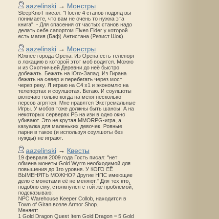
aazelinski
→
Монстры
SleepKnoT писал: "После 4 станов подряд вы
понимаете, что вам не очень то нужна эта
книга". - Для спасения от частых станов надо
делать себе сапортом Elven Elder у которой
есть магия (Баф) Антистана (Резист Шок).
aazelinski
→
Монстры
Южнее города Орена. Из Орена есть телепорт
в локацию в которой этот моб водится. Можно
и из Охотничьей Деревни до неё быстро
добежать. Бежать на Юго-Запад. Из Гирана
бежать на север и перебегать через мост
через реку. Я играю на С4 х1 и экономлю на
телепортах и соулшотах. Бегаю. И соулшоты
включаю только когда на меня несколько
персов агрятся. Мне нравятся Экстремальные
Игры. У мобов тоже должны быть шансы! А на
некоторых серверах РБ на изи в одно окно
убивают. Это не крутая MMORPG-игра, а
казуалка для маленьких девочек. Ровные
парни в такое (и используя соулшоты без
нужды) не играют.
aazelinski
→
Квесты
19 февраля 2009 года Гость писал: "нет
обмена монеты Gold Wyrm необходимой для
повышения до 1го уровня. У КОГО ЕЁ
ВЫМЕНЯТЬ МОЖНО? Другие НПС имеющие
дело с монетами её не меняют." Для тех кто,
подобно ему, столкнулся с той же проблемой,
подсказываю:
NPC Warehouse Keeper Collob, находится в
Town of Giran возле Armor Shop.
Меняет:
1 Gold Dragon Quest Item Gold Dragon = 5 Gold