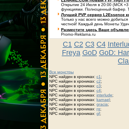
L2NAME.COM Новый PVP High Fi
Открытие 24 Июля в 20:00 (МСК +3
функциями. Полноценный бафер. Т
Лучший PVP сервер L2Essence к
Только у нас всего можно добиться
честной! Каждый день Монеты Удач
Разместите здесь Ваше объявлени
Promo-Reklama.ru
C1
C2
C3
C4
Interl
Freya
GoD
GoD: Ha
Cla
Все монстры
NPC найден в хрониках:
c1
;
NPC найден в хрониках:
c2
;
NPC найден в хрониках:
c3
;
NPC найден в хрониках:
c4
;
NPC найден в хрониках:
interlude
;
NPC найден в хрониках:
kamael
;
NPC найден в хрониках:
gracia
;
NPC найден в хрониках:
rg
;
NPC найден в хрониках:
gf
;