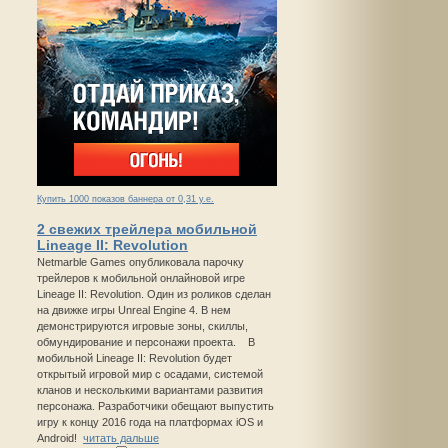
Купить 1000 показов баннера от 0,31 у.е.
2 свежих трейлера мобильной
Lineage II: Revolution
Netmarble Games опубликовала парочку
трейлеров к мобильной онлайновой игре
Lineage II: Revolution. Один из роликов сделан
на движке игры Unreal Engine 4. В нем
демонстрируются игровые зоны, скиллы,
обмундирование и персонажи проекта. В
мобильной Lineage II: Revolution будет
открытый игровой мир с осадами, системой
кланов и несколькими вариантами развития
персонажа. Разработчики обещают выпустить
игру к концу 2016 года на платформах iOS и
Android!
читать дальше