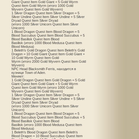
Giant Quest Item Gold Giant + 5 Gold Wyrm
Quest Item Gold Wyrm (итого 1000 Gold
Wyvern Quest Item Gold Wyvern)
1 Silver Dragon Quest Item Silver Dragon = 5
Silver Undine Quest Item Silver Undine + 5 Silver
Dryad Quest Item Silver Dryad
(итого 1000 Silver Unicorn Quest Item Silver
Unicorn)
1 Blood Dragon Quest Item Blood Dragon = 5
Blood Succubus Quest Item Blood Succubus + 5
Blood Basilisk Quest Item Blood
Basilisk (итого 1000 Blood Medusa Quest Item
Blood Medusa)
1 Beleth's Gold Dragon Quest Item Beleth’s Gold
Dragon = 10 Gold Giant Quest Item Gold Giant +
10 Gold Wyrm Quest Item Gold
Wyrm (итого 2000 Gold Wyvern Quest Item Gold
Wyvern)
NPC Head Blacksmith Ferris, находится в
кузнице Town of Aden.
Меняет:
1 Gold Dragon Quest Item Gold Dragon = 5 Gold
Giant Quest Item Gold Giant + 5 Gold Wyrm
Quest Item Gold Wyrm (итого 1000 Gold
Wyvern Quest Item Gold Wyvern)
1 Silver Dragon Quest Item Silver Dragon = 5
Silver Undine Quest Item Silver Undine + 5 Silver
Dryad Quest Item Silver Dryad
(итого 1000 Silver Unicorn Quest Item Silver
Unicorn)
1 Blood Dragon Quest Item Blood Dragon = 5
Blood Succubus Quest Item Blood Succubus + 5
Blood Basilisk Quest Item Blood
Basilisk (итого 1000 Blood Medusa Quest Item
Blood Medusa)
1 Beleth's Blood Dragon Quest Item Beleth’s
Blood Dragon = 10 Blood Succubus Quest Item