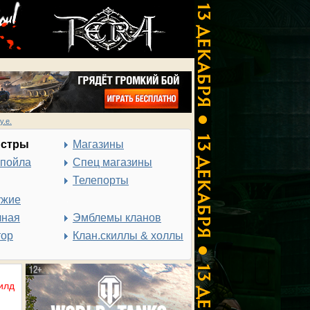
у.е.
нстры
Магазины
спойла
Спец магазины
Телепорты
ужие
чная
Эмблемы кланов
тор
Клан.скиллы & холлы
илд