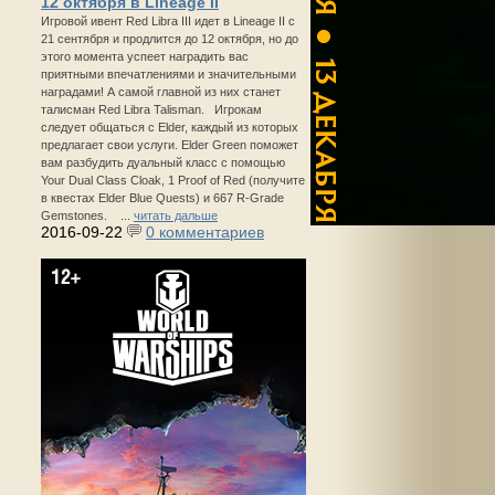
12 октября в Lineage II
Игровой ивент Red Libra III идет в Lineage II с
21 сентября и продлится до 12 октября, но до
этого момента успеет наградить вас
приятными впечатлениями и значительными
наградами! А самой главной из них станет
талисман Red Libra Talisman. Игрокам
следует общаться с Elder, каждый из которых
предлагает свои услуги. Elder Green поможет
вам разбудить дуальный класс с помощью
Your Dual Class Cloak, 1 Proof of Red (получите
в квестах Elder Blue Quests) и 667 R-Grade
Gemstones. ...
читать дальше
2016-09-22
0 комментариев