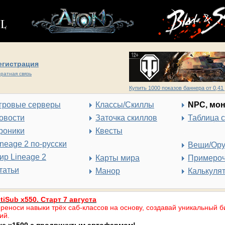
егистрация
ратная связь
Купить 1000 показов баннера от 0,41 
гровые серверы
Классы/Скиллы
NPC, мо
овости
Заточка скиллов
Таблица 
роники
Квесты
ineage 2 по-русски
Вещи/Ор
ир Lineage 2
Карты мира
Примеро
татьи
Манор
Калькуля
tiSub x550. Старт 7 августа
реноси навыки трёх саб-классов на основу, создавай уникальный б
ий.