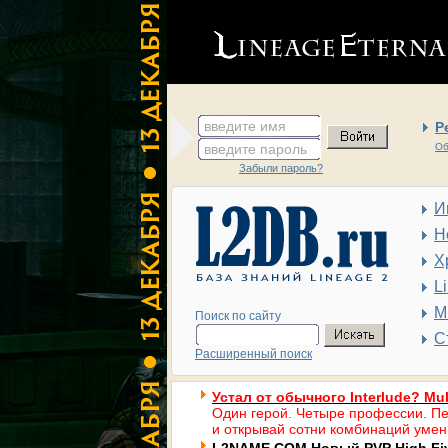
введите имя
Р
введите пароль
Об
Забыли пароль?
И
Н
Х
L
М
Поиск по сайту
С
Расширенный поиск
Устал от обычного Interlude? Mul
Один герой. Четыре профессии. Пе
и открывай сотни комбинаций умен