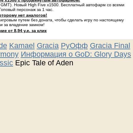
ve x1500 с продвинутым автофармом!
 GMT). Новый High Five x1500. Бесплатный автофарм со всеми
оповый персонаж за 1 час.
оторому нет аналогов!
 игровым путем без доната, чтобы сделать игру по настоящему
и за владение замком!
е от 8,94 у.е. за клик
ude
Kamael
Gracia
РуОфф
Gracia Final
rmony
Информация о GoD: Glory Days
ssic
Epic Tale of Aden