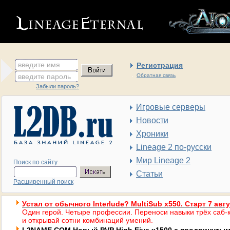
введите имя
Регистрация
введите пароль
Обратная связь
Забыли пароль?
Игровые серверы
Новости
Хроники
Lineage 2 по-русски
Мир Lineage 2
Поиск по сайту
Статьи
Расширенный поиск
Устал от обычного Interlude? MultiSub x550. Старт 7 авг
Один герой. Четыре профессии. Переноси навыки трёх саб-к
и открывай сотни комбинаций умений.