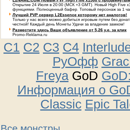
L2NAME.COM Новый PVP High Five x1500 с продвинуты
Открытие 24 Июля в 20:00 (МСК +3 GMT). Новый High Five 
функциями. Полноценный бафер. Топовый персонаж за 1 ча
Лучший PVP сервер L2Essence которому нет аналогов!
Только у нас всего можно добиться игровым путем без донат
честной! Каждый день Монеты Удачи за владение замком!
Разместите здесь Ваше объявление от 5,26 у.е. за клик
Promo-Reklama.ru
C1
C2
C3
C4
Interlud
РуОфф
Graci
Freya
GoD
GoD:
Информация о GoD
Classic
Epic Ta
Все монстры