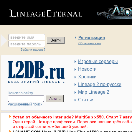
введите имя
Регистрация
введите пароль
Обратная связь
Забыли пароль?
Игровые серверы
Новости
Хроники
Lineage 2 по-русски
Мир Lineage 2
Поиск по сайту
Статьи
Расширенный поиск
Устал от обычного Interlude? MultiSub x550. Старт 7 авг
Один герой. Четыре профессии. Переноси навыки трёх саб-к
и открывай сотни комбинаций умений.