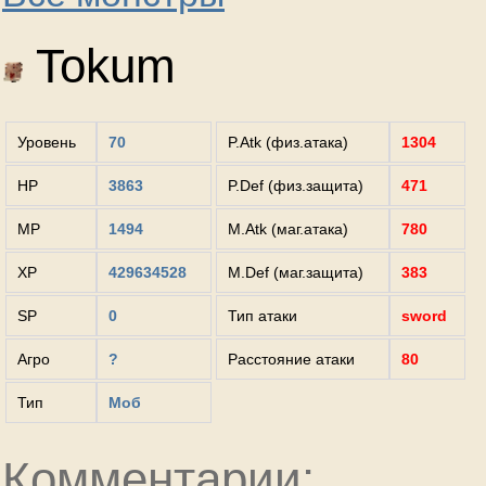
Tokum
Уровень
70
P.Atk (физ.атака)
1304
HP
3863
P.Def (физ.защита)
471
MP
1494
M.Atk (маг.атака)
780
XP
429634528
M.Def (маг.защита)
383
SP
0
Тип атаки
sword
Агро
?
Расстояние атаки
80
Тип
Моб
Комментарии: