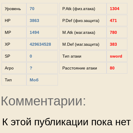
Уровень
70
P.Atk (физ.атака)
1304
HP
3863
P.Def (физ.защита)
471
MP
1494
M.Atk (маг.атака)
780
XP
429634528
M.Def (маг.защита)
383
SP
0
Тип атаки
sword
Агро
?
Расстояние атаки
80
Тип
Моб
Комментарии:
К этой публикации пока не