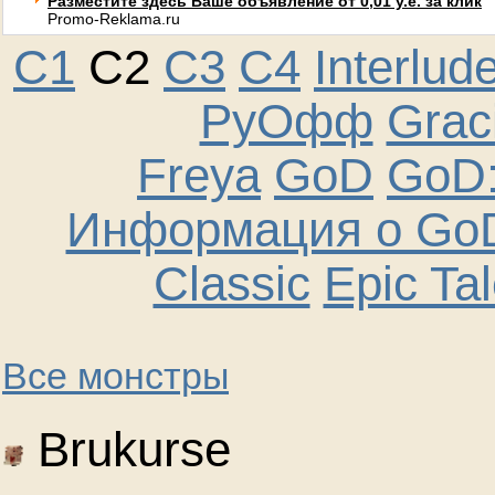
Разместите здесь Ваше объявление от 0,01 у.е. за клик
Promo-Reklama.ru
C1
C2
C3
C4
Interlud
РуОфф
Graci
Freya
GoD
GoD:
Информация о GoD
Classic
Epic Ta
Все монстры
Brukurse