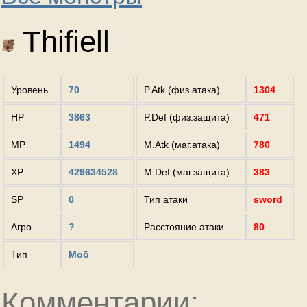
Thifiell
Уровень
70
P.Atk (физ.атака)
1304
HP
3863
P.Def (физ.защита)
471
MP
1494
M.Atk (маг.атака)
780
XP
429634528
M.Def (маг.защита)
383
SP
0
Тип атаки
sword
Агро
?
Расстояние атаки
80
Тип
Моб
Комментарии: