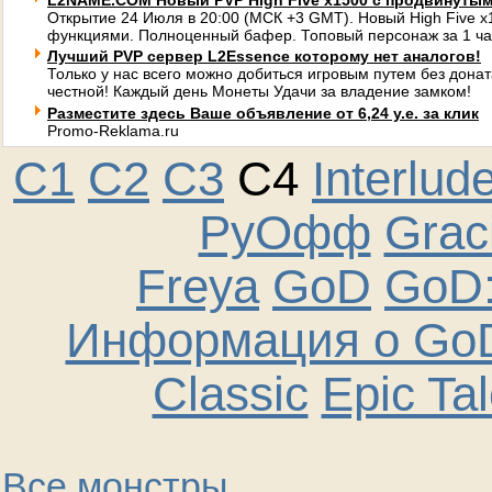
L2NAME.COM Новый PVP High Five x1500 с продвинуты
Открытие 24 Июля в 20:00 (МСК +3 GMT). Новый High Five 
функциями. Полноценный бафер. Топовый персонаж за 1 ча
Лучший PVP сервер L2Essence которому нет аналогов!
Только у нас всего можно добиться игровым путем без донат
честной! Каждый день Монеты Удачи за владение замком!
Разместите здесь Ваше объявление от 6,24 у.е. за клик
Promo-Reklama.ru
C1
C2
C3
C4
Interlud
РуОфф
Graci
Freya
GoD
GoD:
Информация о GoD
Classic
Epic Ta
Все монстры