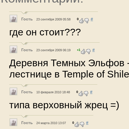
Гость
#
0
23 сентября 2009 05:58
где он стоит???
Гость
#
+1
23 сентября 2009 06:19
Деревня Темных Эльфов -
лестнице в Temple of Shil
Гость
#
0
10 февраля 2010 18:48
типа верховный жрец =)
Гость
#
0
24 марта 2010 13:07