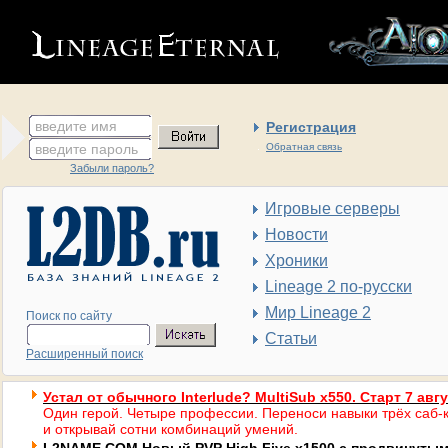
введите имя
Регистрация
введите пароль
Обратная связь
Забыли пароль?
Игровые серверы
Новости
Хроники
Lineage 2 по-русски
Мир Lineage 2
Поиск по сайту
Статьи
Расширенный поиск
Устал от обычного Interlude? MultiSub x550. Старт 7 авг
Один герой. Четыре профессии. Переноси навыки трёх саб-к
и открывай сотни комбинаций умений.