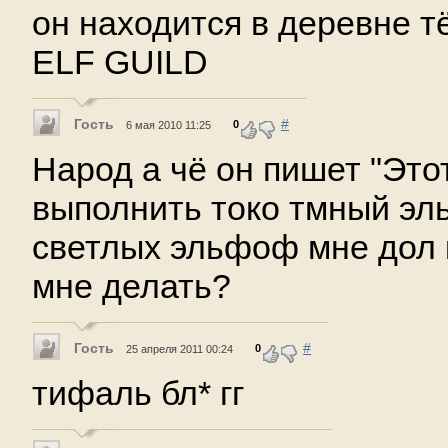
он находится в деревне т
ELF GUILD
Гость
#
0
6 мая 2010 11:25
Народ а чё он пишет "Это
выполнить токо тмный эльф
светлых эльфоф мне дол к
мне делать?
Гость
#
0
25 апреля 2011 00:24
тифаль бл* гг