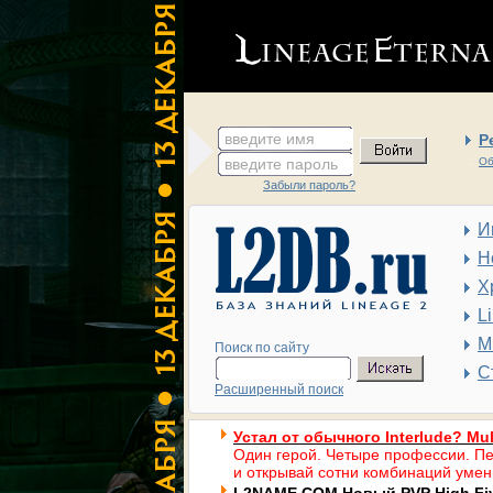
введите имя
Р
введите пароль
Об
Забыли пароль?
И
Н
Х
L
М
Поиск по сайту
С
Расширенный поиск
Устал от обычного Interlude? Mul
Один герой. Четыре профессии. Пе
и открывай сотни комбинаций умен