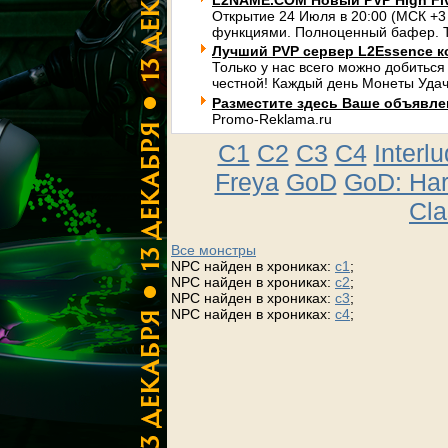
L2NAME.COM Новый PVP High Fi
Открытие 24 Июля в 20:00 (МСК +3
функциями. Полноценный бафер. Т
Лучший PVP сервер L2Essence к
Только у нас всего можно добиться
честной! Каждый день Монеты Удач
Разместите здесь Ваше объявлени
Promo-Reklama.ru
C1
C2
C3
C4
Interl
Freya
GoD
GoD: Ha
Cla
Все монстры
NPC найден в хрониках:
c1
;
NPC найден в хрониках:
c2
;
NPC найден в хрониках:
c3
;
NPC найден в хрониках:
c4
;