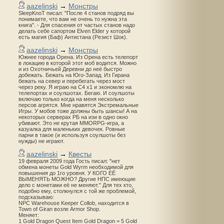
aazelinski
→
Монстры
SleepKnoT писал: "После 4 станов подряд вы
понимаете, что вам не очень то нужна эта
книга". - Для спасения от частых станов надо
делать себе сапортом Elven Elder у которой
есть магия (Баф) Антистана (Резист Шок).
aazelinski
→
Монстры
Южнее города Орена. Из Орена есть телепорт
в локацию в которой этот моб водится. Можно
и из Охотничьей Деревни до неё быстро
добежать. Бежать на Юго-Запад. Из Гирана
бежать на север и перебегать через мост
через реку. Я играю на С4 х1 и экономлю на
телепортах и соулшотах. Бегаю. И соулшоты
включаю только когда на меня несколько
персов агрятся. Мне нравятся Экстремальные
Игры. У мобов тоже должны быть шансы! А на
некоторых серверах РБ на изи в одно окно
убивают. Это не крутая MMORPG-игра, а
казуалка для маленьких девочек. Ровные
парни в такое (и используя соулшоты без
нужды) не играют.
aazelinski
→
Квесты
19 февраля 2009 года Гость писал: "нет
обмена монеты Gold Wyrm необходимой для
повышения до 1го уровня. У КОГО ЕЁ
ВЫМЕНЯТЬ МОЖНО? Другие НПС имеющие
дело с монетами её не меняют." Для тех кто,
подобно ему, столкнулся с той же проблемой,
подсказываю:
NPC Warehouse Keeper Collob, находится в
Town of Giran возле Armor Shop.
Меняет:
1 Gold Dragon Quest Item Gold Dragon = 5 Gold