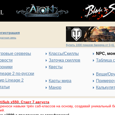
егистрация
ратная связь
Купить 1000 показов баннера от 0,41 
гровые серверы
Классы/Скиллы
NPC, мо
овости
Заточка скиллов
Таблица 
роники
Квесты
ineage 2 по-русски
Вещи/Ор
ир Lineage 2
Карты мира
Примеро
татьи
Манор
Калькуля
tiSub x550. Старт 7 августа
реноси навыки трёх саб-классов на основу, создавай уникальный б
ий.