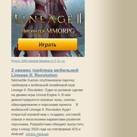
Купить 1000 показов баннера от 0,31 у.е.
2 свежих трейлера мобильной
Lineage II: Revolution
Netmarble Games опубликовала парочку
трейлеров к мобильной онлайновой игре
Lineage II: Revolution. Один из роликов сделан
на движке игры Unreal Engine 4. В нем
демонстрируются игровые зоны, скиллы,
обмундирование и персонажи проекта. В
мобильной Lineage II: Revolution будет
открытый игровой мир с осадами, системой
кланов и несколькими вариантами развития
персонажа. Разработчики обещают выпустить
игру к концу 2016 года на платформах iOS и
Android!
читать дальше