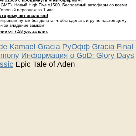
ve x1500 с продвинутым автофармом!
 GMT). Новый High Five x1500. Бесплатный автофарм со всеми
оповый персонаж за 1 час.
оторому нет аналогов!
 игровым путем без доната, чтобы сделать игру по настоящему
и за владение замком!
е от 7,58 у.е. за клик
ude
Kamael
Gracia
РуОфф
Gracia Final
rmony
Информация о GoD: Glory Days
ssic
Epic Tale of Aden