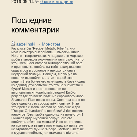
2016-09-14
0 комментариев
Последние
комментарии
aazelinski
→
Монстры
Казалось бы "Recipe: Metallic Fiber" с них
можно быстро выспойлить... Высокий шанс...
Но это - теоретически. А на деле это мерзкие
мобы в мерзком окружении и они плюют на то
что Elven Elder бафала антиоравляющий баф
и при попытке спойла на тебя накидывается
орда агров и социалов и находятся они в
неудобной локации. Вобщем, я плюнул на
попытки выспойлить с этих тварей этот
рецепт (тем более что если шанс в базе - одна
из одинадцати попыток, то это не значит так и
будет! Может и с сотни попыток не
выспойлиться! Корейский рандом! Выбил
рецепт где-то после падения сорокового моба
Shaman of Plain возле орена. Хотя там шанс по
базе одна из сто сорока трёх попыток. И за
это время с моба Shaman of Plain ещё и два
"Recipe: Oriharukon" выспойлил! И без всяких
напрягов! Этот моб в одиночку на поле стоит!
Никакая орда мурашей вокруг него его
спойлить и бить не мешает! И он всего лишь
на три левела выше этого мураша и при этом
не отравляет! Лучше "Recipe: Metallic Fiber" не
с мураша спойлить, а с шамана выбивать!