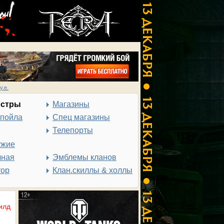
у.е.
нстры
Магазины
спойла
Спец магазины
Телепорты
ужие
чная
Эмблемы кланов
тор
Клан.скиллы & холлы
илд