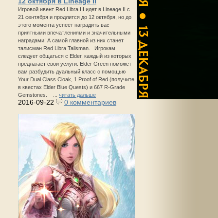
12 октября в Lineage II
Игровой ивент Red Libra III идет в Lineage II с
21 сентября и продлится до 12 октября, но до
этого момента успеет наградить вас
приятными впечатлениями и значительными
наградами! А самой главной из них станет
талисман Red Libra Talisman. Игрокам
следует общаться с Elder, каждый из которых
предлагает свои услуги. Elder Green поможет
вам разбудить дуальный класс с помощью
Your Dual Class Cloak, 1 Proof of Red (получите
в квестах Elder Blue Quests) и 667 R-Grade
Gemstones. ...
читать дальше
2016-09-22
0 комментариев