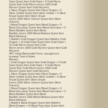
Giant Quest Item Gold Giant + 5 Gold Wyrm
Quest Item Gold Wyrm (итого 1000 Gold
Wyvern Quest Item Gold Wyvern)
1 Silver Dragon Quest Item Silver Dragon = 5
Silver Undine Quest Item Silver Undine + 5 Silver
Dryad Quest Item Silver Dryad
(итого 1000 Silver Unicorn Quest Item Silver
Unicorn)
1 Blood Dragon Quest Item Blood Dragon = 5
Blood Succubus Quest Item Blood Succubus + 5
Blood Basilisk Quest Item Blood
Basilisk (итого 1000 Blood Medusa Quest Item
Blood Medusa)
1 Beleth's Gold Dragon Quest Item Beleth’s Gold
Dragon = 10 Gold Giant Quest Item Gold Giant +
10 Gold Wyrm Quest Item Gold
Wyrm (итого 2000 Gold Wyvern Quest Item Gold
Wyvern)
NPC Head Blacksmith Ferris, находится в
кузнице Town of Aden.
Меняет:
1 Gold Dragon Quest Item Gold Dragon = 5 Gold
Giant Quest Item Gold Giant + 5 Gold Wyrm
Quest Item Gold Wyrm (итого 1000 Gold
Wyvern Quest Item Gold Wyvern)
1 Silver Dragon Quest Item Silver Dragon = 5
Silver Undine Quest Item Silver Undine + 5 Silver
Dryad Quest Item Silver Dryad
(итого 1000 Silver Unicorn Quest Item Silver
Unicorn)
1 Blood Dragon Quest Item Blood Dragon = 5
Blood Succubus Quest Item Blood Succubus + 5
Blood Basilisk Quest Item Blood
Basilisk (итого 1000 Blood Medusa Quest Item
Blood Medusa)
1 Beleth's Blood Dragon Quest Item Beleth’s
Blood Dragon = 10 Blood Succubus Quest Item