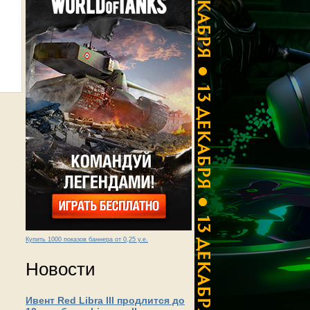
Купить 1000 показов баннера от 0,25 у.е.
Новости
Ивент Red Libra III продлится до