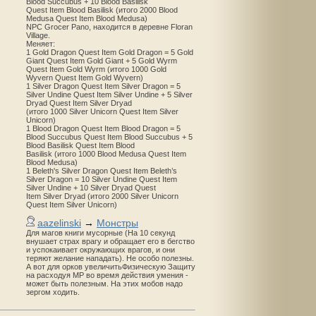
Blood Succubus + 10 Blood Basilisk
Quest Item Blood Basilisk (итого 2000 Blood
Medusa Quest Item Blood Medusa)
NPC Grocer Pano, находится в деревне Floran
Village.
Меняет:
1 Gold Dragon Quest Item Gold Dragon = 5 Gold
Giant Quest Item Gold Giant + 5 Gold Wyrm
Quest Item Gold Wyrm (итого 1000 Gold
Wyvern Quest Item Gold Wyvern)
1 Silver Dragon Quest Item Silver Dragon = 5
Silver Undine Quest Item Silver Undine + 5 Silver
Dryad Quest Item Silver Dryad
(итого 1000 Silver Unicorn Quest Item Silver
Unicorn)
1 Blood Dragon Quest Item Blood Dragon = 5
Blood Succubus Quest Item Blood Succubus + 5
Blood Basilisk Quest Item Blood
Basilisk (итого 1000 Blood Medusa Quest Item
Blood Medusa)
1 Beleth's Silver Dragon Quest Item Beleth’s
Silver Dragon = 10 Silver Undine Quest Item
Silver Undine + 10 Silver Dryad Quest
Item Silver Dryad (итого 2000 Silver Unicorn
Quest Item Silver Unicorn)
aazelinski
→
Монстры
Для магов книги мусорные (На 10 секунд
внушает страх врагу и обращает его в бегство
и успокаивает окружающих врагов, и они
теряют желание нападать). Не особо полезны.
А вот для орков увеличитьФизическую Защиту
на расходуя MP во время действия умения -
может быть полезным. На этих мобов надо
зергом ходить.