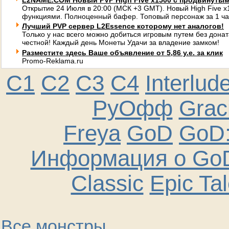
L2NAME.COM Новый PVP High Five x1500 с продвинуты
Открытие 24 Июля в 20:00 (МСК +3 GMT). Новый High Five 
функциями. Полноценный бафер. Топовый персонаж за 1 ча
Лучший PVP сервер L2Essence которому нет аналогов!
Только у нас всего можно добиться игровым путем без донат
честной! Каждый день Монеты Удачи за владение замком!
Разместите здесь Ваше объявление от 5,86 у.е. за клик
Promo-Reklama.ru
C1
C2
C3
C4
Interlud
РуОфф
Graci
Freya
GoD
GoD:
Информация о GoD
Classic
Epic Ta
Все монстры