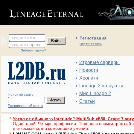
введите имя
Регистрация
введите пароль
Обратная связь
Забыли пароль?
Игровые серверы
Новости
Хроники
Lineage 2 по-русски
Мир Lineage 2
Поиск по сайту
Статьи
Расширенный поиск
Устал от обычного Interlude? MultiSub x550. Старт 7 авг
Один герой. Четыре профессии. Переноси навыки трёх саб-к
и открывай сотни комбинаций умений.