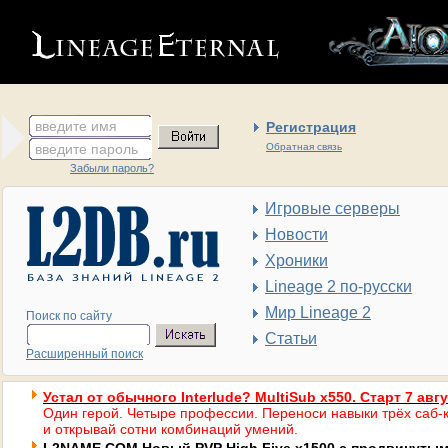
введите имя
Регистрация
введите пароль
Обратная связь
Забыли пароль?
Игровые серверы
Новости
Хроники
Lineage 2 по-русски
Мир Lineage 2
Поиск по сайту
Статьи
Расширенный поиск
Устал от обычного Interlude? MultiSub x550. Старт 7 авг
Один герой. Четыре профессии. Переноси навыки трёх саб-к
и открывай сотни комбинаций умений.