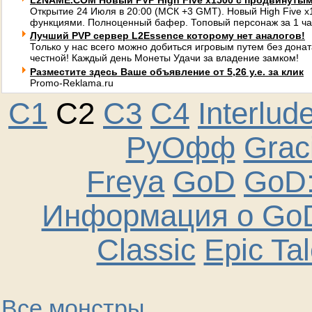
L2NAME.COM Новый PVP High Five x1500 с продвинуты
Открытие 24 Июля в 20:00 (МСК +3 GMT). Новый High Five 
функциями. Полноценный бафер. Топовый персонаж за 1 ча
Лучший PVP сервер L2Essence которому нет аналогов!
Только у нас всего можно добиться игровым путем без донат
честной! Каждый день Монеты Удачи за владение замком!
Разместите здесь Ваше объявление от 5,26 у.е. за клик
Promo-Reklama.ru
C1
C2
C3
C4
Interlud
РуОфф
Graci
Freya
GoD
GoD:
Информация о GoD
Classic
Epic Ta
Все монстры