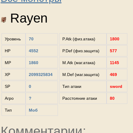
Rayen
Уровень
70
P.Atk (физ.атака)
1800
HP
4552
P.Def (физ.защита)
577
MP
1860
M.Atk (маг.атака)
1145
XP
2099325834
M.Def (маг.защита)
469
SP
0
Тип атаки
sword
Агро
?
Расстояние атаки
80
Тип
Моб
Комментарии: